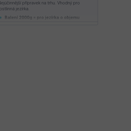
ejúčinnější přípravek na trhu. Vhodný pro
ostlinná jezírka.
Balení 2000g = pro jezírka o objemu
3
200m
Vysoce efektivní v boji proti vláknitým řasám
Působí pouze na vláknitou řasu
Neškodný pro ryby, živočichy a rostliny