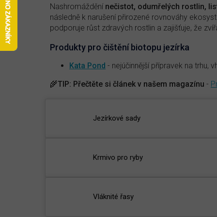
Nashromáždění
nečistot, odumřelých rostlin, li
následně k narušení přirozené rovnováhy ekosys
podporuje růst zdravých rostlin a zajišťuje, že zví
Produkty pro čištění biotopu jezírka
Kata Pond
- nejúčinnější přípravek na trhu, 
🌾
TIP:
Přečtěte si článek v našem magazínu
-
P
Jezírkové sady
Krmivo pro ryby
Vláknité řasy