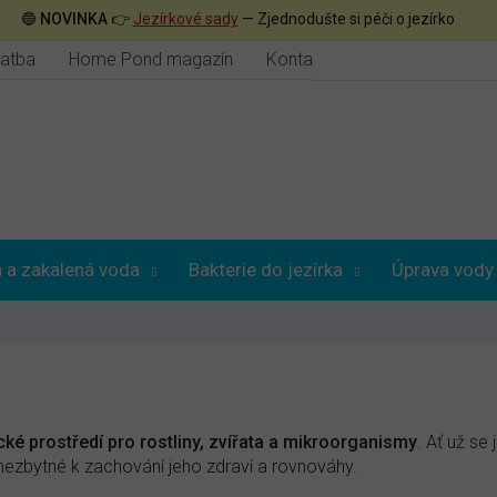
🔵
NOVINKA
👉
Jezírkové sady
— Zjednodušte si péči o jezírko
latba
Home Pond magazín
Kontakt
 a zakalená voda
Bakterie do jezírka
Úprava vody
cké prostředí pro rostliny, zvířata a mikroorganismy
. Ať už se
 nezbytné k zachování jeho zdraví a rovnováhy.