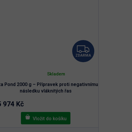
Z
ZDARMA
D
Průměrné
A
hodnocení
Skladem
produktu
je
R
ta Pond 2000 g – Přípravek proti negativnímu
5,0
z
následku vláknitých řas
5
M
hvězdiček.
5 974 Kč
A