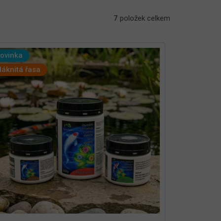
7
položek celkem
ovinka
láknitá řasa