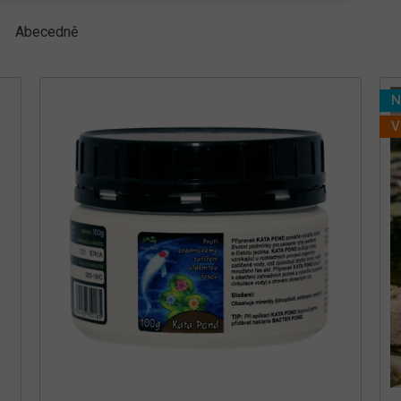
Abecedně
N
V