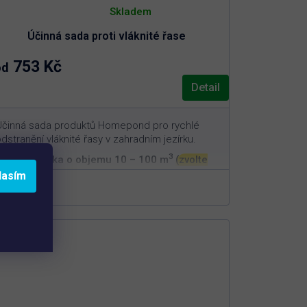
Průměrné
hodnocení
Skladem
produktu
je
Účinná sada proti vláknité řase
5,0
z
5
753 Kč
od
hvězdiček.
Detail
Účinná sada produktů Homepond pro rychlé
dstranění vláknité řasy v zahradním jezírku.
3
Pro jezírka o objemu 10 – 100 m
(zvolte
variantu níže)
lasím
Rychlé dočištění vláknité řasy a
mechanických nečistot
Postupné omezení dalšího růstu vláknité
řasy
Podpora bakteriální rovnováhy a čistší vody v
jezírku