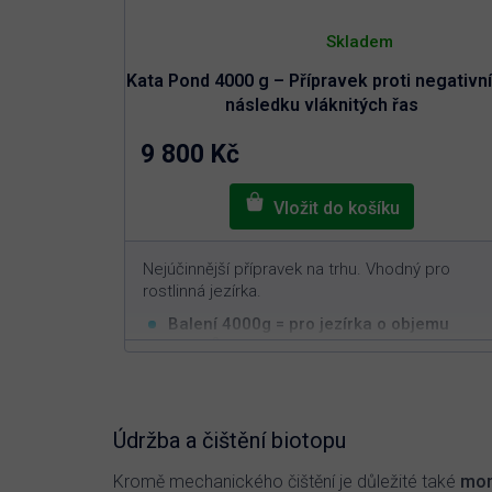
Průměrné
hodnocení
Skladem
produktu
je
Kata Pond 4000 g – Přípravek proti negativn
5,0
z
následku vláknitých řas
5
hvězdiček.
9 800 Kč
Nejúčinnější přípravek na trhu. Vhodný pro
rostlinná jezírka.
Balení 4000g = pro jezírka o objemu
3
400m
Vysoce efektivní v boji proti vláknitým řasá
Působí pouze na vláknitou řasu
Neškodný pro ryby, živočichy a rostliny
Údržba a čištění biotopu
Kromě mechanického čištění je důležité také
mon