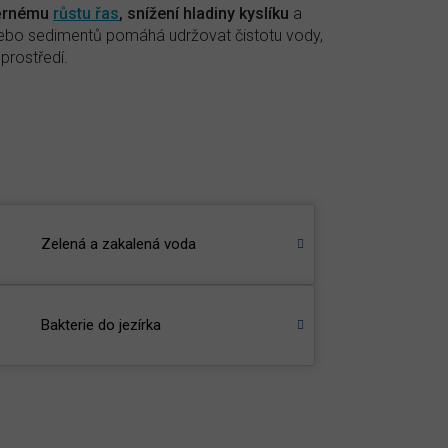
ěrnému
růstu řas
, snížení hladiny kyslíku
a
nebo sedimentů pomáhá udržovat čistotu vody,
 prostředí.
Zelená a zakalená voda
Bakterie do jezírka