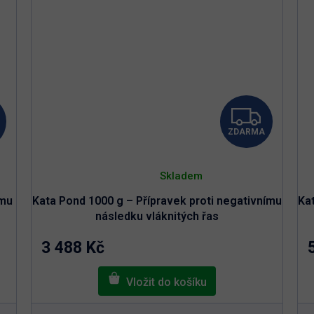
Z
Z
ZDARMA
D
D
Průměrné
A
A
hodnocení
Skladem
produktu
je
R
R
ímu
Kata Pond 1000 g – Přípravek proti negativnímu
Ka
5,0
z
následku vláknitých řas
5
M
M
hvězdiček.
3 488 Kč
A
A