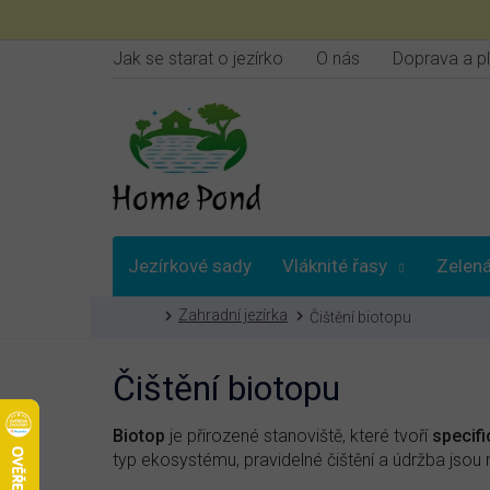
Přejít
na
obsah
Jak se starat o jezírko
O nás
Doprava a p
Jezírkové sady
Vláknité řasy
Zelená
Domů
Zahradní jezírka
Čištění biotopu
Vybrat podle
Čištění biotopu
Biotop
je přirozené stanoviště, které tvoří
specifi
typ ekosystému, pravidelné čištění a údržba jsou