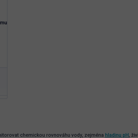
A
R
ímu
M
A
m
O
v
l
á
d
itorovat chemickou rovnováhu vody, zejména
hladinu pH
, ži