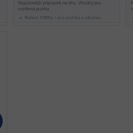
Nejúčinnější přípravek na trhu. Vhodný pro
N
rostlinná jezírka.
r
Balení 1000g = pro jezírka o objemu
3
100m
m
Vysoce efektivní v boji proti vláknitým řasám
Působí pouze na vláknitou řasu
Neškodný pro ryby, živočichy a rostliny
Z
D