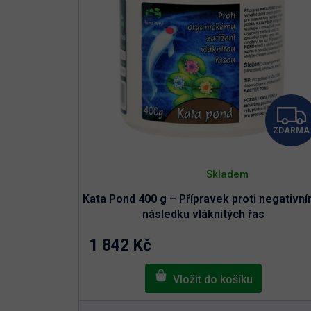
ZDARMA
Průměrné
hodnocení
Skladem
produktu
je
Kata Pond 400 g – Přípravek proti negativn
5,0
z
následku vláknitých řas
5
hvězdiček.
1 842 Kč