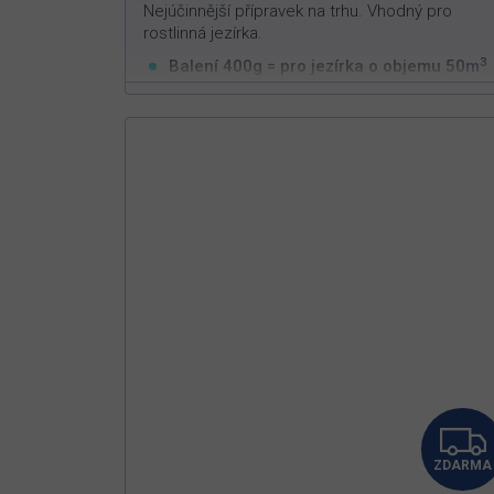
Nejúčinnější přípravek na trhu. Vhodný pro
rostlinná jezírka.
3
Balení 400g = pro jezírka o objemu 50m
Vysoce efektivní v boji proti vláknitým řasá
Působí pouze na vláknitou řasu
Neškodný pro ryby, živočichy a rostliny
ZDARMA