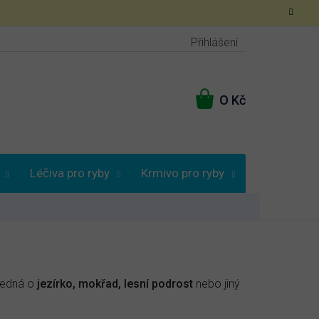
Přihlášení
NÁKUPNÍ
KOŠÍK
Léčiva pro ryby
Krmivo pro ryby
Poradna
 jedná o
jezírko, mokřad, lesní podrost
nebo jiný