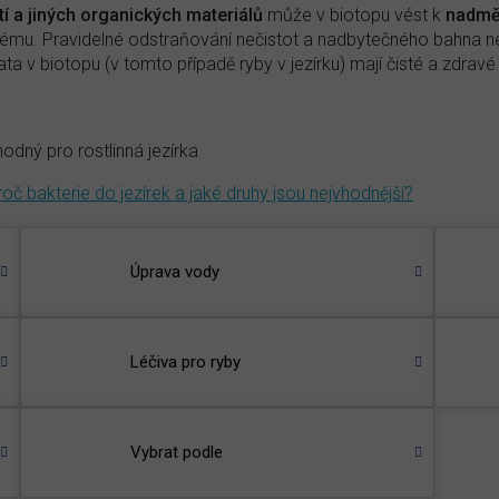
stí a jiných organických materiálů
může v biotopu vést k
nadm
tému. Pravidelné odstraňování nečistot a nadbytečného bahna 
řata v biotopu (v tomto případě ryby v jezírku) mají čisté a zdravé
vhodný pro rostlinná jezírka
roč bakterie do jezírek a jaké druhy jsou nejvhodnější?
Úprava vody
Léčiva pro ryby
Vybrat podle