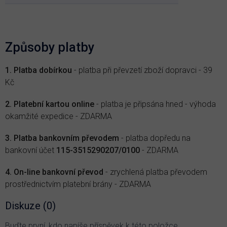
Způsoby platby
1. Platba d
obírkou
- platba při převzetí zboží dopravci - 3
9
Kč
2. Platební kartou online
- platba je připsána hned - výhoda
okamžité expedice -
ZDARMA
3. Platba bankovním př
evodem
-
platba dopředu na
bankovní účet
115-3515290207/0100
-
ZDARMA
4. On-line bankovní převod
- zrychlená platba převodem
prostřednictvím platební brány - ZDARMA
Diskuze (0)
Buďte první, kdo napíše příspěvek k této položce.