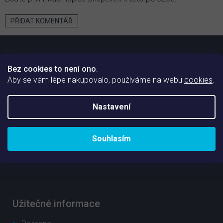
PŘIDAT KOMENTÁŘ
Z
á
p
Bez cookies to není ono
.
a
Aby se vám lépe nakupovalo, používáme na webu
cookies
.
t
í
Nastavení
O nákupu
Doprava a platba
Souhlasím
Obchodní podmínky
Ochrana osobních údajů
Užitečné informace