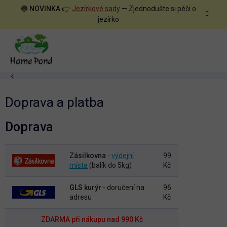
Přejít
🔵
NOVINKA
👉
Jezírkové sady
— Zjednodušte si péči o
na
jezírko
obsah
Domů
Doprava a platba
Doprava
Zásilkovna
-
výdejní
99
místa
(balík do 5kg)
Kč
GLS kurýr
- doručení na
96
adresu
Kč
ZDARMA při nákupu nad 990 Kč