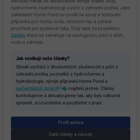
Miroslav Hanák se dlouhodobě věnuje kvalitě vody,
hydrochemii, hydrobiologii a péči o zahradní jezírka. Jako
zakladatel Home Pond se podílí na vývoji a testování
přípravků pro čistou vodu, omezení řas a zdravé
prostředí pro jezírkové ryby. Stojí také za projektem
Zeleko
, který se zaměřuje na ekologickou péči o dům,
vodu a zahradu.
Jak vznikají naše články?
Obsah vychází z dlouholetých zkušeností s péčí o
zahradní jezírka, poznatků z hydrochemie a
hydrobiologie, vývoje přípravků Home Pond a
nejčastějších dotaz{�
majitelů jezírek. Články
kontrolujeme a aktualizujeme tak, aby byly odborně
správné, srozumitelné a použitelné v praxi.
Profil autora
Další články a návody