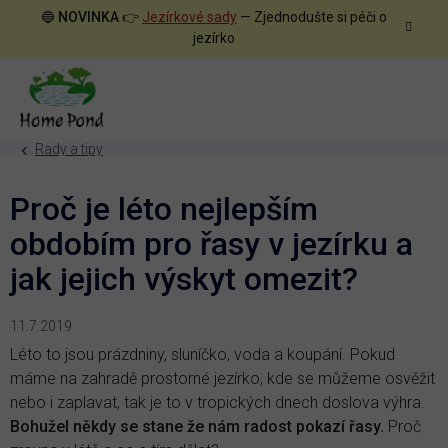
Přejít
🔵
NOVINKA
👉
Jezírkové sady
— Zjednodušte si péči o
na
jezírko
obsah
Rady a tipy
Proč je léto nejlepším
obdobím pro řasy v jezírku a
jak jejich výskyt omezit?
11.7.2019
Léto to jsou prázdniny, sluníčko, voda a koupání. Pokud
máme na zahradě prostorné jezírko, kde se můžeme osvěžit
nebo i zaplavat, tak je to v tropických dnech doslova výhra.
Bohužel někdy se stane že nám radost pokazí řasy.
Proč