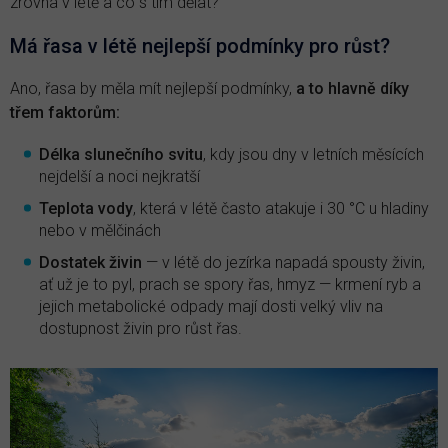
zrovna v létě a co s tím dělat?
Má řasa v létě nejlepší podmínky pro růst?
Ano, řasa by měla mít nejlepší podmínky,
a to hlavně díky
třem faktorům:
Délka slunečního svitu
, kdy jsou dny v letních měsících
nejdelší a noci nejkratší
Teplota vody
, která v létě často atakuje i 30 °C u hladiny
nebo v mělčinách
Dostatek živin
— v létě do jezírka napadá spousty živin,
ať už je to pyl, prach se spory řas, hmyz — krmení ryb a
jejich metabolické odpady mají dosti velký vliv na
dostupnost živin pro růst řas.