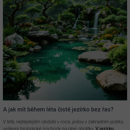
A jak mít během léta čisté jezírko bez řas?
V létě, nejteplejším období v roce, jedou v zahradním jezírku
veškeré biologické pochody na plné obrátky.
V jezírku