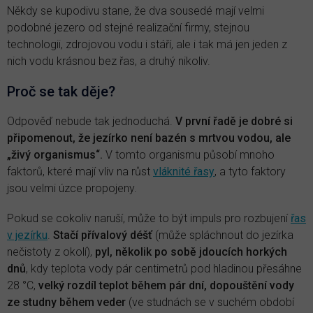
Někdy se kupodivu stane, že dva sousedé mají velmi
podobné jezero od stejné realizační firmy, stejnou
technologii, zdrojovou vodu i stáří, ale i tak má jen jeden z
nich vodu krásnou bez řas, a druhý nikoliv.
Proč se tak děje?
Odpověď nebude tak jednoduchá.
V první řadě je dobré si
připomenout, že jezírko není bazén s mrtvou vodou, ale
„živý organismus“.
V tomto organismu působí mnoho
faktorů, které mají vliv na růst
vláknité řasy
, a tyto faktory
jsou velmi úzce propojeny.
Pokud se cokoliv naruší, může to být impuls pro rozbujení
řas
v jezírku
.
Stačí přívalový déšť
(může spláchnout do jezírka
nečistoty z okolí),
pyl, několik po sobě jdoucích horkých
dnů
, kdy teplota vody pár centimetrů pod hladinou přesáhne
28 °C,
velký rozdíl teplot během pár dní, dopouštění vody
ze studny během veder
(ve studnách se v suchém období