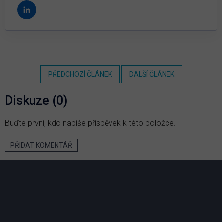
PŘEDCHOZÍ ČLÁNEK
DALŠÍ ČLÁNEK
Diskuze (0)
Buďte první, kdo napíše příspěvek k této položce.
PŘIDAT KOMENTÁŘ
Z
á
p
a
t
í