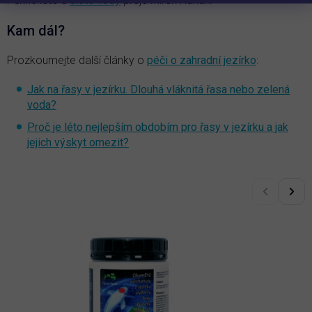
Pěkné léto u
čisté vody
přeje Mirek Hanák.
Kam dál?
Prozkoumejte další články o
péči o zahradní jezírko
:
Jak na řasy v jezírku. Dlouhá vláknitá řasa nebo zelená
voda?
Proč je léto nejlepším obdobím pro řasy v jezírku a jak
jejich výskyt omezit?