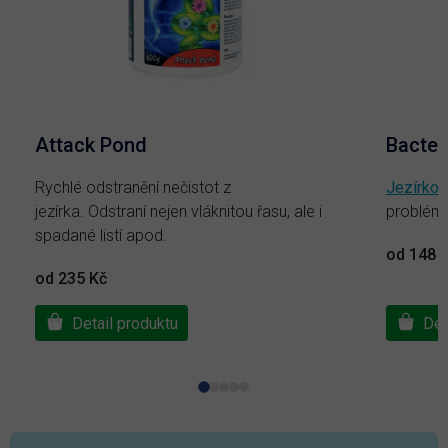
Attack Pond
Bacter
Rychlé odstranění nečistot z
Jezírkov
jezírka. Odstraní nejen vláknitou řasu, ale i
problém
spadané listí apod.
od 148 
od 235 Kč
Detail produktu
Det