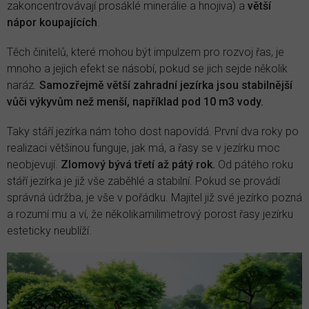
zakoncentrovávají prosáklé minerálie a hnojiva) a
větší
nápor koupajících
.
Těch činitelů, které mohou být impulzem pro rozvoj řas, je
mnoho a jejich efekt se násobí, pokud se jich sejde několik
naráz.
Samozřejmě větší zahradní jezírka jsou stabilnější
vůči výkyvům než menší, například pod 10 m3 vody.
Taky stáří jezírka nám toho dost napovídá. První dva roky po
realizaci většinou funguje, jak má, a řasy se v jezírku moc
neobjevují.
Zlomový bývá třetí až pátý rok.
Od pátého roku
stáří jezírka je již vše zaběhlé a stabilní. Pokud se provádí
správná údržba, je vše v pořádku. Majitel již své jezírko pozná
a rozumí mu a ví, že několikamilimetrový porost řasy jezírku
esteticky neublíží.