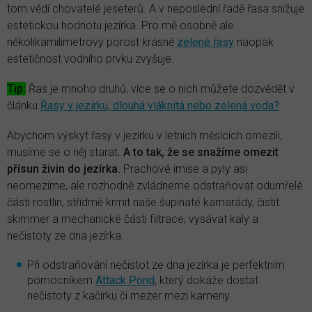
tom vědí chovatelé jeseterů. A v neposlední řadě řasa snižuje
estetickou hodnotu jezírka. Pro mě osobně ale
několikamilimetrový porost krásně
zelené řasy
naopak
estetičnost vodního prvku zvyšuje.
Tip:
Řas je mnoho druhů, více se o nich můžete dozvědět v
článku
Řasy v jezírku, dlouhá vláknitá nebo zelená voda?
Abychom výskyt řasy v jezírku v letních měsících omezili,
musíme se o něj starat.
A to tak, že se snažíme omezit
přísun živin do jezírka.
Prachové imise a pyly asi
neomezíme, ale rozhodně zvládneme odstraňovat odumřelé
části rostlin, střídmě krmit naše šupinaté kamarády, čistit
skimmer a mechanické části filtrace, vysávat kaly a
nečistoty ze dna jezírka.
Při odstraňování nečistot ze dna jezírka je perfektním
pomocníkem
Attack Pond
, který dokáže dostat
nečistoty z kačírku či mezer mezi kameny.