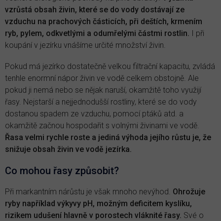
vzrůstá obsah živin, které se do vody dostávají ze
vzduchu na prachových částicích, při deštích, krmením
ryb, pylem, odkvetlými a odumřelými částmi rostlin.
I při
koupání v jezírku vnášíme určité množství živin.
Pokud má jezírko dostatečně velkou filtrační kapacitu, zvládá
tenhle enormní nápor živin ve vodě celkem obstojně. Ale
pokud ji nemá nebo se nějak naruší, okamžitě toho využijí
řasy. Nejstarší a nejjednodušší rostliny, které se do vody
dostanou spadem ze vzduchu, pomocí ptáků atd. a
okamžitě začnou hospodařit s volnými živinami ve vodě.
Řasa velmi rychle roste a jediná výhoda jejího růstu je, že
snižuje obsah živin ve vodě jezírka.
Co mohou řasy způsobit?
Při markantním nárůstu je však mnoho nevýhod.
Ohrožuje
ryby například výkyvy pH, možným deficitem kyslíku,
rizikem udušení hlavně v porostech vláknité řasy.
Své o