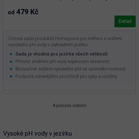
479 Kč
od
Detail
Účinná sada produktů Homepond pro měření a snížení
vysokého pH vody v zahradním jezírku.
Sada je vhodná pro jezírka všech velikostí
Přesné změření pH vody kapkovým testerem
Bezpečné snížení vysokého pH na optimální rozmezí
Podpora zdravějšího prostředí pro ryby a rostliny
4
položek celkem
O
v
l
á
d
Vysoké pH vody v jezírku
a