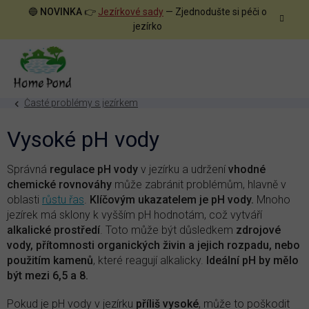
Přejít
🔵
NOVINKA
👉
Jezírkové sady
— Zjednodušte si péči o
na
jezírko
obsah
Časté problémy s jezírkem
Vysoké pH vody
Správná
regulace pH vody
v jezírku a udržení
vhodné
chemické rovnováhy
může zabránit problémům, hlavně v
oblasti
růstu řas
.
Klíčovým ukazatelem je pH vody.
Mnoho
jezírek má sklony k vyšším pH hodnotám, což vytváří
alkalické prostředí
. Toto může být důsledkem
zdrojové
vody, přítomnosti organických živin a jejich rozpadu, nebo
použitím kamenů
, které reagují alkalicky.
Ideální pH by mělo
být mezi 6,5 a 8.
Pokud je pH vody v jezírku
příliš vysoké
, může to poškodit