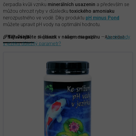
čerpadla kvůli vzniku
minerálních usazenin
a především se
můžou ohrozit ryby v důsledku
toxického amoniaku
nerozpustného ve vodě. Díky produktu
pH minus Pond
můžete upravit pH vody na optimální hodnotu.
V
🌾
TIP:
Přečtěte si článek v našem magazínu
—
Je pH vody
Nejlevnější
Nejdražší
Nejprodávanější
Abecedně
Ř
ý
v jezírku důležitý parametr?
a
p
z
i
e
s
n
p
í
r
p
r
o
o
d
d
u
u
k
k
t
t
ů
ů