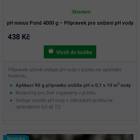
Průměrné
hodnocení
Skladem
produktu
je
pH minus Pond 4000 g – Přípravek pro snížení pH vody
5,0
z
5
438 Kč
hvězdiček.
Přípravek účinně snižuje pH vody v jezírku na optimální
hodnotu.
3
Aplikací 90 g přípravku snížíte pH o 0,1 v 10 m
vody
Bezpečný pro živé organismy v jezírku
Snižuje vysoké pH vody v zahradním jezírku na
optimálních 6,5 až 7,5
Novinka