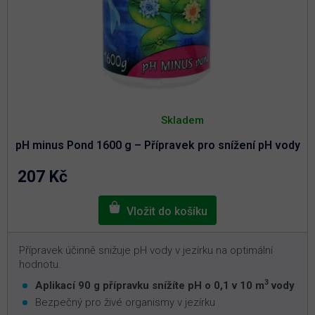
Průměrné
hodnocení
Skladem
produktu
je
pH minus Pond 1600 g – Přípravek pro snížení pH vody
5,0
z
5
207 Kč
hvězdiček.
Přípravek účinně snižuje pH vody v jezírku na optimální
hodnotu.
3
Aplikací 90 g přípravku snížíte pH o 0,1 v 10 m
vody
Bezpečný pro živé organismy v jezírku