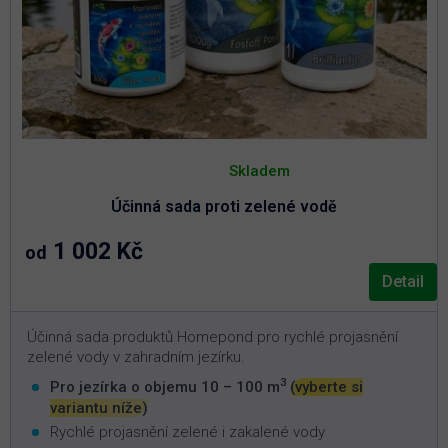
Průměrné
hodnocení
Skladem
produktu
je
Účinná sada proti zelené vodě
5,0
z
5
1 002 Kč
od
hvězdiček.
Detail
Účinná sada produktů Homepond pro rychlé projasnění
zelené vody v zahradním jezírku.
3
Pro jezírka o objemu 10 – 100 m
(vyberte si
variantu níže)
Rychlé projasnění zelené i zakalené vody