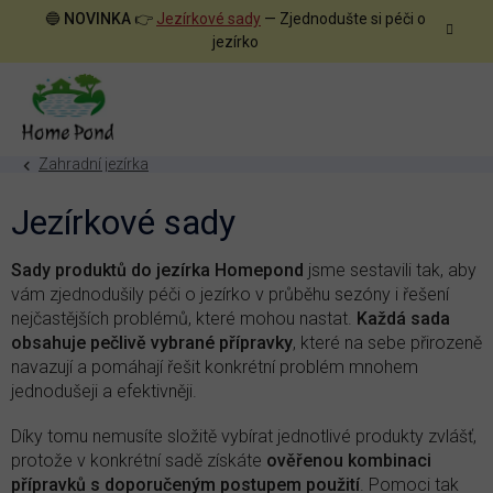
Přejít
🔵
NOVINKA
👉
Jezírkové sady
— Zjednodušte si péči o
na
jezírko
obsah
Zahradní jezírka
Jezírkové sady
Sady produktů do jezírka Homepond
jsme sestavili tak, aby
vám zjednodušily péči o jezírko v průběhu sezóny i řešení
nejčastějších problémů, které mohou nastat.
Každá sada
obsahuje pečlivě vybrané přípravky
, které na sebe přirozeně
navazují a pomáhají řešit konkrétní problém mnohem
jednodušeji a efektivněji.
Díky tomu nemusíte složitě vybírat jednotlivé produkty zvlášť,
protože v konkrétní sadě získáte
ověřenou kombinaci
přípravků s doporučeným postupem použití
. Pomoci tak