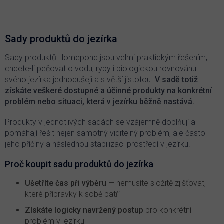
v
l
á
d
Sady produktů do jezírka
a
c
Sady produktů Homepond jsou velmi praktickým řešením,
í
chcete-li pečovat o vodu, ryby i biologickou rovnováhu
p
svého jezírka jednodušeji a s větší jistotou.
V sadě totiž
r
získáte veškeré dostupné a účinné produkty na konkrétní
v
problém nebo situaci, která v jezírku běžně nastává.
k
y
v
Produkty v jednotlivých sadách se vzájemně doplňují a
ý
pomáhají řešit nejen samotný viditelný problém, ale často i
p
jeho příčiny a následnou stabilizaci prostředí v jezírku.
i
s
Proč koupit sadu produktů do jezírka
u
Ušetříte čas při výběru
— nemusíte složitě zjišťovat,
které přípravky k sobě patří
Získáte logicky navržený postup
pro konkrétní
problém v jezírku