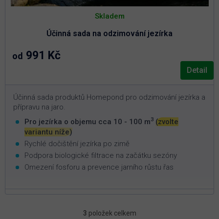
Skladem
Účinná sada na odzimování jezírka
991 Kč
od
Detail
Účinná sada produktů Homepond pro odzimování jezírka a
přípravu na jaro.
3
Pro jezírka o objemu cca 10 - 100 m
(zvolte
variantu níže)
Rychlé dočištění jezírka po zimě
Podpora biologické filtrace na začátku sezóny
Omezení fosforu a prevence jarního růstu řas
3
položek celkem
O