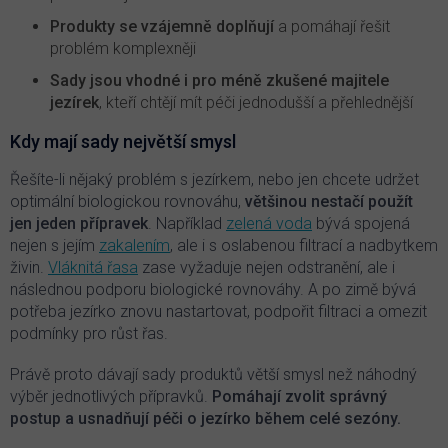
Produkty se vzájemně doplňují
a pomáhají řešit
problém komplexněji
Sady jsou vhodné i pro méně zkušené majitele
jezírek
, kteří chtějí mít péči jednodušší a přehlednější
Kdy mají sady největší smysl
Řešíte-li nějaký problém s jezírkem, nebo jen chcete udržet
optimální biologickou rovnováhu,
většinou nestačí použít
jen jeden přípravek
. Například
zelená voda
bývá spojená
nejen s jejím
zakalením
, ale i s oslabenou filtrací a nadbytkem
živin.
Vláknitá řasa
zase vyžaduje nejen odstranění, ale i
následnou podporu biologické rovnováhy. A po zimě bývá
potřeba jezírko znovu nastartovat, podpořit filtraci a omezit
podmínky pro růst řas.
Právě proto dávají sady produktů větší smysl než náhodný
výběr jednotlivých přípravků.
Pomáhají zvolit správný
postup a usnadňují péči o jezírko během celé sezóny.