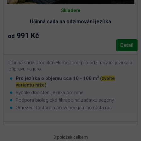
Skladem
Účinná sada na odzimování jezírka
991 Kč
od
Detail
Účinná sada produktů Homepond pro odzimování jezírka a
přípravu na jaro.
3
Pro jezírka o objemu cca 10 - 100 m
(zvolte
variantu níže)
Rychlé dočištění jezírka po zimě
Podpora biologické filtrace na začátku sezóny
Omezení fosforu a prevence jarního růstu řas
3
položek celkem
O