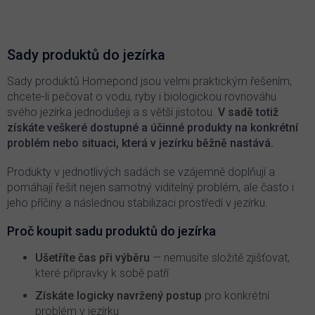
v
l
á
d
Sady produktů do jezírka
a
c
Sady produktů Homepond jsou velmi praktickým řešením,
í
chcete-li pečovat o vodu, ryby i biologickou rovnováhu
p
svého jezírka jednodušeji a s větší jistotou.
V sadě totiž
r
získáte veškeré dostupné a účinné produkty na konkrétní
v
problém nebo situaci, která v jezírku běžně nastává.
k
y
v
Produkty v jednotlivých sadách se vzájemně doplňují a
ý
pomáhají řešit nejen samotný viditelný problém, ale často i
p
jeho příčiny a následnou stabilizaci prostředí v jezírku.
i
s
Proč koupit sadu produktů do jezírka
u
Ušetříte čas při výběru
— nemusíte složitě zjišťovat,
které přípravky k sobě patří
Získáte logicky navržený postup
pro konkrétní
problém v jezírku