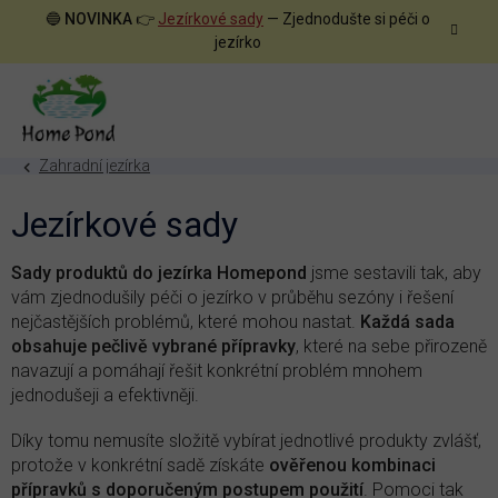
Přejít
🔵
NOVINKA
👉
Jezírkové sady
— Zjednodušte si péči o
na
jezírko
obsah
Zahradní jezírka
Jezírkové sady
Sady produktů do jezírka Homepond
jsme sestavili tak, aby
vám zjednodušily péči o jezírko v průběhu sezóny i řešení
nejčastějších problémů, které mohou nastat.
Každá sada
obsahuje pečlivě vybrané přípravky
, které na sebe přirozeně
navazují a pomáhají řešit konkrétní problém mnohem
jednodušeji a efektivněji.
Díky tomu nemusíte složitě vybírat jednotlivé produkty zvlášť,
protože v konkrétní sadě získáte
ověřenou kombinaci
přípravků s doporučeným postupem použití
. Pomoci tak