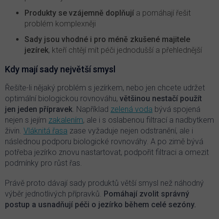
Produkty se vzájemně doplňují
a pomáhají řešit
problém komplexněji
Sady jsou vhodné i pro méně zkušené majitele
jezírek
, kteří chtějí mít péči jednodušší a přehlednější
Kdy mají sady největší smysl
Řešíte-li nějaký problém s jezírkem, nebo jen chcete udržet
optimální biologickou rovnováhu,
většinou nestačí použít
jen jeden přípravek
. Například
zelená voda
bývá spojená
nejen s jejím
zakalením
, ale i s oslabenou filtrací a nadbytkem
živin.
Vláknitá řasa
zase vyžaduje nejen odstranění, ale i
následnou podporu biologické rovnováhy. A po zimě bývá
potřeba jezírko znovu nastartovat, podpořit filtraci a omezit
podmínky pro růst řas.
Právě proto dávají sady produktů větší smysl než náhodný
výběr jednotlivých přípravků.
Pomáhají zvolit správný
postup a usnadňují péči o jezírko během celé sezóny.