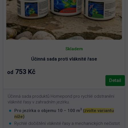
Průměrné
hodnocení
Skladem
produktu
je
Účinná sada proti vláknité řase
5,0
z
5
753 Kč
od
hvězdiček.
Detail
Účinná sada produktů Homepond pro rychlé odstranění
vláknité řasy v zahradním jezírku.
3
Pro jezírka o objemu 10 – 100 m
(zvolte variantu
níže)
Rychlé dočištění vláknité řasy a mechanických nečistot