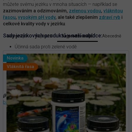
můžete svému jezírku v mnoha situacích — například se
zazimováním a odzimováním,
zelenou vodou
,
vláknitou
řasou
,
vysokým pH vody
, ale také zlepšením
zdraví ryb
i
celkové kvality vody v jezírku
.
V
Sady jezírkových produktů v naší nabídce:
Nejlevnější
Nejdražší
Nejprodávanější
Abecedně
Ř
ý
a
p
Účinná sada proti zelené vodě
z
i
e
Účinná sada proti vláknité řase
Novinka
s
n
Účinná sada pro léčbu ryb
p
Vláknitá řasa
í
r
p
Účinná sada na zazimování jezírka
r
o
o
Účinná sada pro odzimování jezírka
d
d
u
u
🌾
TIP:
Přečtěte si článek v našem magazínu
—
Proč
k
k
bakterie do jezírek a jaké druhy jsou nejvhodnější?
t
t
ů
ů