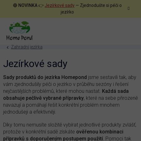
Přejít
🔵
NOVINKA
👉
Jezírkové sady
— Zjednodušte si péči o
na
jezírko
obsah
Zahradní jezírka
Jezírkové sady
Sady produktů do jezírka Homepond
jsme sestavili tak, aby
vám zjednodušily péči o jezírko v průběhu sezóny i řešení
nejčastějších problémů, které mohou nastat.
Každá sada
obsahuje pečlivě vybrané přípravky
, které na sebe přirozeně
navazují a pomáhají řešit konkrétní problém mnohem
jednodušeji a efektivněji.
Díky tomu nemusíte složitě vybírat jednotlivé produkty zvlášť,
protože v konkrétní sadě získáte
ověřenou kombinaci
přípravků s doporučeným postupem použití
. Pomoci tak