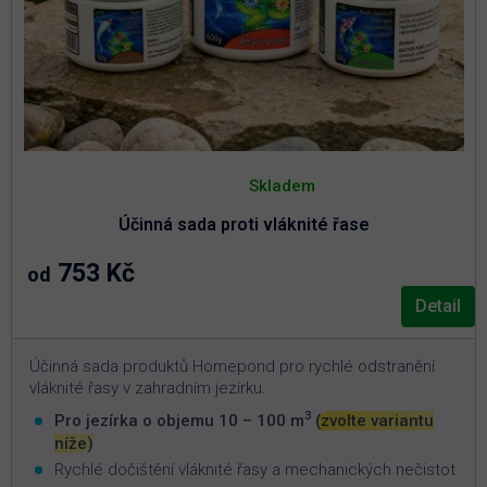
Průměrné
hodnocení
Skladem
produktu
je
Účinná sada proti vláknité řase
5,0
z
5
753 Kč
od
hvězdiček.
Detail
Účinná sada produktů Homepond pro rychlé odstranění
vláknité řasy v zahradním jezírku.
3
Pro jezírka o objemu 10 – 100 m
(zvolte variantu
níže)
Rychlé dočištění vláknité řasy a mechanických nečistot