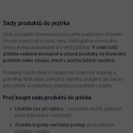
v
l
á
d
Sady produktů do jezírka
a
c
Sady produktů Homepond jsou velmi praktickým řešením,
í
chcete-li pečovat o vodu, ryby i biologickou rovnováhu
p
svého jezírka jednodušeji a s větší jistotou.
V sadě totiž
r
získáte veškeré dostupné a účinné produkty na konkrétní
v
problém nebo situaci, která v jezírku běžně nastává.
k
y
v
Produkty v jednotlivých sadách se vzájemně doplňují a
ý
pomáhají řešit nejen samotný viditelný problém, ale často i
p
jeho příčiny a následnou stabilizaci prostředí v jezírku.
i
s
Proč koupit sadu produktů do jezírka
u
Ušetříte čas při výběru
— nemusíte složitě zjišťovat,
které přípravky k sobě patří
Získáte logicky navržený postup
pro konkrétní
problém v jezírku