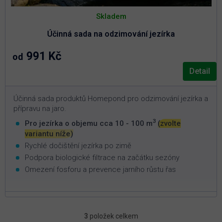
Skladem
Účinná sada na odzimování jezírka
991 Kč
od
Detail
Účinná sada produktů Homepond pro odzimování jezírka a
přípravu na jaro.
3
Pro jezírka o objemu cca 10 - 100 m
(zvolte
variantu níže)
Rychlé dočištění jezírka po zimě
Podpora biologické filtrace na začátku sezóny
Omezení fosforu a prevence jarního růstu řas
3
položek celkem
O