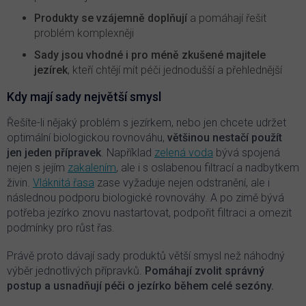
Produkty se vzájemně doplňují
a pomáhají řešit
problém komplexněji
Sady jsou vhodné i pro méně zkušené majitele
jezírek
, kteří chtějí mít péči jednodušší a přehlednější
Kdy mají sady největší smysl
Řešíte-li nějaký problém s jezírkem, nebo jen chcete udržet
optimální biologickou rovnováhu,
většinou nestačí použít
jen jeden přípravek
. Například
zelená voda
bývá spojená
nejen s jejím
zakalením
, ale i s oslabenou filtrací a nadbytkem
živin.
Vláknitá řasa
zase vyžaduje nejen odstranění, ale i
následnou podporu biologické rovnováhy. A po zimě bývá
potřeba jezírko znovu nastartovat, podpořit filtraci a omezit
podmínky pro růst řas.
Právě proto dávají sady produktů větší smysl než náhodný
výběr jednotlivých přípravků.
Pomáhají zvolit správný
postup a usnadňují péči o jezírko během celé sezóny.