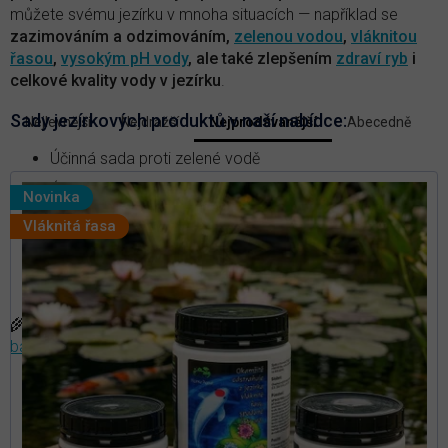
můžete svému jezírku v mnoha situacích — například se
zazimováním a odzimováním,
zelenou vodou
,
vláknitou
řasou
,
vysokým pH vody
, ale také zlepšením
zdraví ryb
i
celkové kvality vody v jezírku
.
V
Sady jezírkových produktů v naší nabídce:
Nejlevnější
Nejdražší
Nejprodávanější
Abecedně
Ř
ý
a
p
Účinná sada proti zelené vodě
z
i
e
Účinná sada proti vláknité řase
Novinka
s
n
Účinná sada pro léčbu ryb
p
Vláknitá řasa
í
r
p
Účinná sada na zazimování jezírka
r
o
o
Účinná sada pro odzimování jezírka
d
d
u
u
🌾
TIP:
Přečtěte si článek v našem magazínu
—
Proč
k
k
bakterie do jezírek a jaké druhy jsou nejvhodnější?
t
t
ů
ů