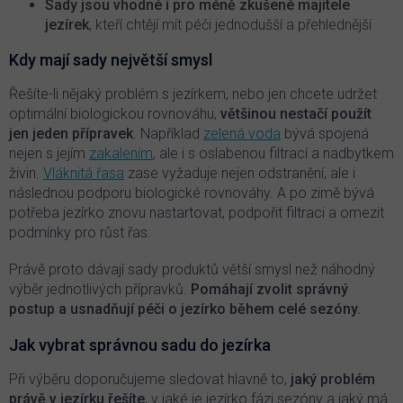
Sady jsou vhodné i pro méně zkušené majitele
jezírek
, kteří chtějí mít péči jednodušší a přehlednější
Kdy mají sady největší smysl
Řešíte-li nějaký problém s jezírkem, nebo jen chcete udržet
optimální biologickou rovnováhu,
většinou nestačí použít
jen jeden přípravek
. Například
zelená voda
bývá spojená
nejen s jejím
zakalením
, ale i s oslabenou filtrací a nadbytkem
živin.
Vláknitá řasa
zase vyžaduje nejen odstranění, ale i
následnou podporu biologické rovnováhy. A po zimě bývá
potřeba jezírko znovu nastartovat, podpořit filtraci a omezit
podmínky pro růst řas.
Právě proto dávají sady produktů větší smysl než náhodný
výběr jednotlivých přípravků.
Pomáhají zvolit správný
postup a usnadňují péči o jezírko během celé sezóny.
Jak vybrat správnou sadu do jezírka
Při výběru doporučujeme sledovat hlavně to,
jaký problém
právě v jezírku řešíte
, v jaké je jezírko fázi sezóny a jaký má