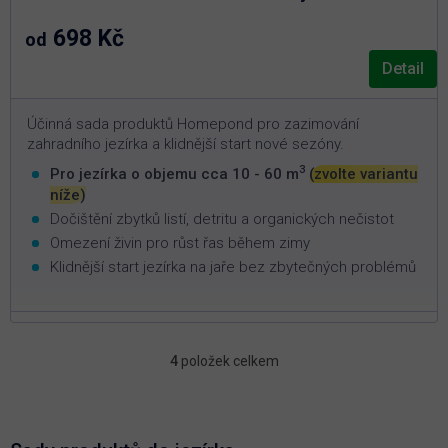
698 Kč
od
Detail
Účinná sada produktů Homepond pro zazimování
zahradního jezírka a klidnější start nové sezóny.
3
Pro jezírka o objemu cca 10 - 60 m
(zvolte variantu
níže)
Dočištění zbytků listí, detritu a organických nečistot
Omezení živin pro růst řas během zimy
Klidnější start jezírka na jaře bez zbytečných problémů
4
položek celkem
O
v
l
á
d