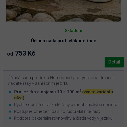
Průměrné
hodnocení
Skladem
produktu
je
Účinná sada proti vláknité řase
5,0
z
5
753 Kč
od
hvězdiček.
Detail
Účinná sada produktů Homepond pro rychlé odstranění
vláknité řasy v zahradním jezírku.
3
Pro jezírka o objemu 10 – 100 m
(zvolte variantu
níže)
Rychlé dočištění vláknité řasy a mechanických nečistot
Postupné omezení dalšího růstu vláknité řasy
Podpora bakteriální rovnováhy a čistší vody v jezírku