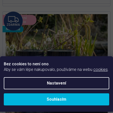
Z
🌸 Jarní
údržba
ZDARMA
D
Novinka
A
R
M
Bez cookies to není ono
.
A
Aby se vám lépe nakupovalo, používáme na webu
cookies
.
Nastavení
Souhlasím