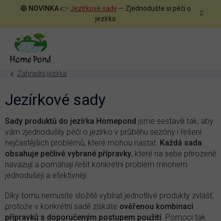
Přejít
🔵
NOVINKA
👉
Jezírkové sady
— Zjednodušte si péči o
na
jezírko
obsah
Zahradní jezírka
Jezírkové sady
Sady produktů do jezírka Homepond
jsme sestavili tak, aby
vám zjednodušily péči o jezírko v průběhu sezóny i řešení
nejčastějších problémů, které mohou nastat.
Každá sada
obsahuje pečlivě vybrané přípravky
, které na sebe přirozeně
navazují a pomáhají řešit konkrétní problém mnohem
jednodušeji a efektivněji.
Díky tomu nemusíte složitě vybírat jednotlivé produkty zvlášť,
protože v konkrétní sadě získáte
ověřenou kombinaci
přípravků s doporučeným postupem použití
. Pomoci tak