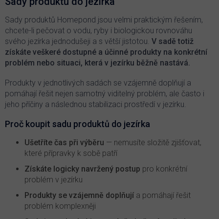
Sady produktů do jezírka
a
c
Sady produktů Homepond jsou velmi praktickým řešením,
í
chcete-li pečovat o vodu, ryby i biologickou rovnováhu
p
svého jezírka jednodušeji a s větší jistotou.
V sadě totiž
r
získáte veškeré dostupné a účinné produkty na konkrétní
v
problém nebo situaci, která v jezírku běžně nastává.
k
y
v
Produkty v jednotlivých sadách se vzájemně doplňují a
ý
pomáhají řešit nejen samotný viditelný problém, ale často i
p
jeho příčiny a následnou stabilizaci prostředí v jezírku.
i
s
Proč koupit sadu produktů do jezírka
u
Ušetříte čas při výběru
— nemusíte složitě zjišťovat,
které přípravky k sobě patří
Získáte logicky navržený postup
pro konkrétní
problém v jezírku
Produkty se vzájemně doplňují
a pomáhají řešit
problém komplexněji