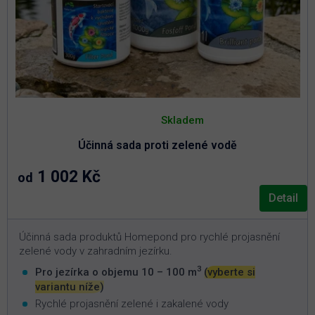
Průměrné
hodnocení
Skladem
produktu
je
Účinná sada proti zelené vodě
5,0
z
5
1 002 Kč
od
hvězdiček.
Detail
Účinná sada produktů Homepond pro rychlé projasnění
zelené vody v zahradním jezírku.
3
Pro jezírka o objemu 10 – 100 m
(vyberte si
variantu níže)
Rychlé projasnění zelené i zakalené vody