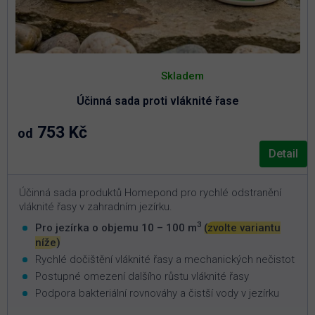
Průměrné
hodnocení
Skladem
produktu
je
Účinná sada proti vláknité řase
5,0
z
5
753 Kč
od
hvězdiček.
Detail
Účinná sada produktů Homepond pro rychlé odstranění
vláknité řasy v zahradním jezírku.
3
Pro jezírka o objemu 10 – 100 m
(zvolte variantu
níže)
Rychlé dočištění vláknité řasy a mechanických nečistot
Postupné omezení dalšího růstu vláknité řasy
Podpora bakteriální rovnováhy a čistší vody v jezírku