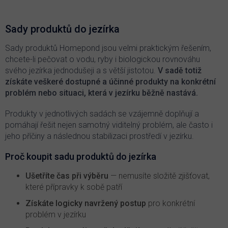
l
á
d
Sady produktů do jezírka
a
c
Sady produktů Homepond jsou velmi praktickým řešením,
í
chcete-li pečovat o vodu, ryby i biologickou rovnováhu
p
svého jezírka jednodušeji a s větší jistotou.
V sadě totiž
r
získáte veškeré dostupné a účinné produkty na konkrétní
v
problém nebo situaci, která v jezírku běžně nastává.
k
y
v
Produkty v jednotlivých sadách se vzájemně doplňují a
ý
pomáhají řešit nejen samotný viditelný problém, ale často i
p
jeho příčiny a následnou stabilizaci prostředí v jezírku.
i
s
Proč koupit sadu produktů do jezírka
u
Ušetříte čas při výběru
— nemusíte složitě zjišťovat,
které přípravky k sobě patří
Získáte logicky navržený postup
pro konkrétní
problém v jezírku