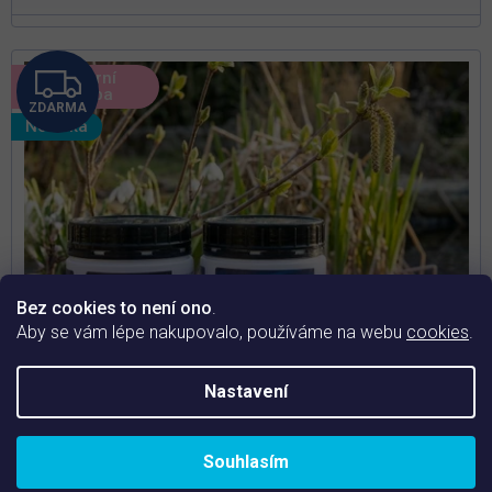
Z
🌸 Jarní
údržba
ZDARMA
D
Novinka
A
R
M
A
Bez cookies to není ono
.
Aby se vám lépe nakupovalo, používáme na webu
cookies
.
Nastavení
Souhlasím