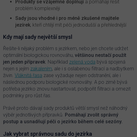
Produkty se vzájemně doplňují
a pomáhají řešit
problém komplexněji
Sady jsou vhodné i pro méně zkušené majitele
jezírek
, kteří chtějí mít péči jednodušší a přehlednější
Kdy mají sady největší smysl
Řešíte-li nějaký problém s jezírkem, nebo jen chcete udržet
optimální biologickou rovnováhu,
většinou nestačí použít
jen jeden přípravek
. Například
zelená voda
bývá spojená
nejen s jejím
zakalením
, ale i s oslabenou filtrací a nadbytkem
živin.
Vláknitá řasa
zase vyžaduje nejen odstranění, ale i
následnou podporu biologické rovnováhy. A po zimě bývá
potřeba jezírko znovu nastartovat, podpořit filtraci a omezit
podmínky pro růst řas.
Právě proto dávají sady produktů větší smysl než náhodný
výběr jednotlivých přípravků.
Pomáhají zvolit správný
postup a usnadňují péči o jezírko během celé sezóny.
Jak vybrat správnou sadu do jezírka