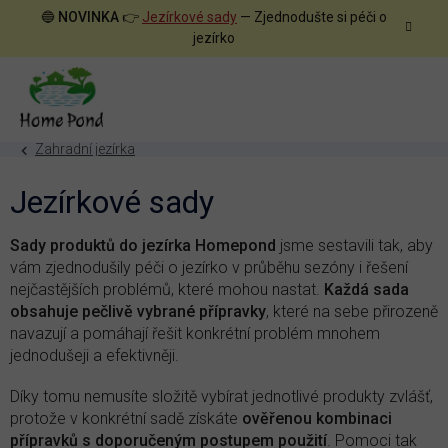
Přejít
🔵
NOVINKA
👉
Jezírkové sady
— Zjednodušte si péči o
na
jezírko
obsah
Zahradní jezírka
Jezírkové sady
Sady produktů do jezírka Homepond
jsme sestavili tak, aby
vám zjednodušily péči o jezírko v průběhu sezóny i řešení
nejčastějších problémů, které mohou nastat.
Každá sada
obsahuje pečlivě vybrané přípravky
, které na sebe přirozeně
navazují a pomáhají řešit konkrétní problém mnohem
jednodušeji a efektivněji.
Díky tomu nemusíte složitě vybírat jednotlivé produkty zvlášť,
protože v konkrétní sadě získáte
ověřenou kombinaci
přípravků s doporučeným postupem použití
. Pomoci tak