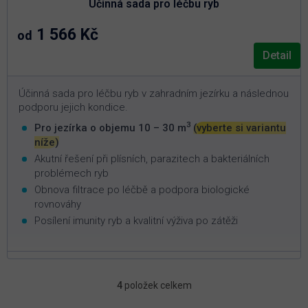
Účinná sada pro léčbu ryb
5,0
z
5
1 566 Kč
od
hvězdiček.
Detail
Účinná sada pro léčbu ryb v zahradním jezírku a následnou
podporu jejich kondice.
3
Pro jezírka o objemu 10 – 30 m
(vyberte si variantu
níže)
Akutní řešení při plísních, parazitech a bakteriálních
problémech ryb
Obnova filtrace po léčbě a podpora biologické
rovnováhy
Posílení imunity ryb a kvalitní výživa po zátěži
4
položek celkem
O
v