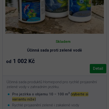
Průměrné
hodnocení
Skladem
produktu
je
Účinná sada proti zelené vodě
5,0
z
5
1 002 Kč
od
hvězdiček.
Detail
Účinná sada produktů Homepond pro rychlé projasnění
zelené vody v zahradním jezírku.
3
Pro jezírka o objemu 10 – 100 m
(vyberte si
variantu níže)
Rychlé projasnění zelené i zakalené vody