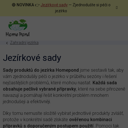
Přejít
🔵
NOVINKA
👉
Jezírkové sady
— Zjednodušte si péči o
na
jezírko
obsah
Zahradní jezírka
Jezírkové sady
Sady produktů do jezírka Homepond
jsme sestavili tak, aby
vám zjednodušily péči o jezírko v průběhu sezóny i řešení
nejčastějších problémů, které mohou nastat.
Každá sada
obsahuje pečlivě vybrané přípravky
, které na sebe přirozeně
navazují a pomáhají řešit konkrétní problém mnohem
jednodušeji a efektivněji.
Díky tomu nemusíte složitě vybírat jednotlivé produkty zvlášť,
protože v konkrétní sadě získáte
ověřenou kombinaci
přípravků s doporučeným postupem použití
. Pomoci tak