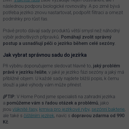
následnou podporu biologické rovnováhy. A po zimě bývá
potřeba jezírko znovu nastartovat, podpořit filtraci a omezit
podmínky pro růst řas.
Právě proto dávají sady produktů větší smysl než náhodný
výběr jednotlivých přípravků.
Pomáhají zvolit správný
postup a usnadňují péči o jezírko během celé sezóny.
Jak vybrat správnou sadu do jezírka
Při výběru doporučujeme sledovat hlavně to,
jaký problém
právě v jezírku řešíte
, v jaké je jezírko fázi sezóny a jaký má
přibližně objem. U každé sady najdete bližší popis, k čemu
slouží a jaké výhody vám může přinést.
🌾
TIP:
V Home Pond jsme specialisti na zahradní jezírka
a
pomůžeme vám s řadou otázek a problémů
, jako
jsou
vláknité řasy
,
krmiva pro jezírkové ryby
,
sezónní bakterie
,
ale také s
čištěním jezírek
, navíc s
dopravou zdarma od 990
Kč
.