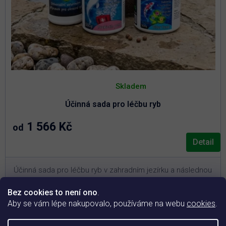
Průměrné
hodnocení
Skladem
produktu
je
Účinná sada pro léčbu ryb
5,0
z
5
1 566 Kč
od
hvězdiček.
Detail
Účinná sada pro léčbu ryb v zahradním jezírku a následnou
podporu jejich kondice.
Bez cookies to není ono
.
3
Pro jezírka o objemu 10 – 30 m
(vyberte si variantu
Aby se vám lépe nakupovalo, používáme na webu
cookies
.
níže)
Akutní řešení při plísních, parazitech a bakteriálních