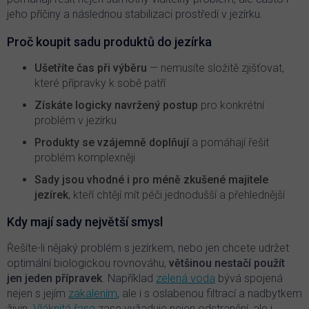
p
jeho příčiny a následnou stabilizaci prostředí v jezírku.
i
s
Proč koupit sadu produktů do jezírka
u
Ušetříte čas při výběru
— nemusíte složitě zjišťovat,
které přípravky k sobě patří
Získáte logicky navržený postup
pro konkrétní
problém v jezírku
Produkty se vzájemně doplňují
a pomáhají řešit
problém komplexněji
Sady jsou vhodné i pro méně zkušené majitele
jezírek
, kteří chtějí mít péči jednodušší a přehlednější
Kdy mají sady největší smysl
Řešíte-li nějaký problém s jezírkem, nebo jen chcete udržet
optimální biologickou rovnováhu,
většinou nestačí použít
jen jeden přípravek
. Například
zelená voda
bývá spojená
nejen s jejím
zakalením
, ale i s oslabenou filtrací a nadbytkem
živin.
Vláknitá řasa
zase vyžaduje nejen odstranění, ale i