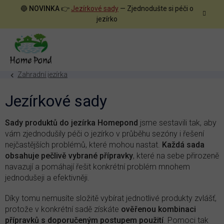
Přejít
🔵
NOVINKA
👉
Jezírkové sady
— Zjednodušte si péči o
na
jezírko
obsah
Zahradní jezírka
Jezírkové sady
Sady produktů do jezírka Homepond
jsme sestavili tak, aby
vám zjednodušily péči o jezírko v průběhu sezóny i řešení
nejčastějších problémů, které mohou nastat.
Každá sada
obsahuje pečlivě vybrané přípravky
, které na sebe přirozeně
navazují a pomáhají řešit konkrétní problém mnohem
jednodušeji a efektivněji.
Díky tomu nemusíte složitě vybírat jednotlivé produkty zvlášť,
protože v konkrétní sadě získáte
ověřenou kombinaci
přípravků s doporučeným postupem použití
. Pomoci tak