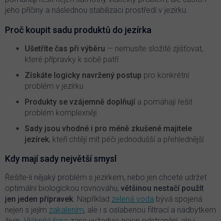
p
jeho příčiny a následnou stabilizaci prostředí v jezírku.
i
s
Proč koupit sadu produktů do jezírka
u
Ušetříte čas při výběru
— nemusíte složitě zjišťovat,
které přípravky k sobě patří
Získáte logicky navržený postup
pro konkrétní
problém v jezírku
Produkty se vzájemně doplňují
a pomáhají řešit
problém komplexněji
Sady jsou vhodné i pro méně zkušené majitele
jezírek
, kteří chtějí mít péči jednodušší a přehlednější
Kdy mají sady největší smysl
Řešíte-li nějaký problém s jezírkem, nebo jen chcete udržet
optimální biologickou rovnováhu,
většinou nestačí použít
jen jeden přípravek
. Například
zelená voda
bývá spojená
nejen s jejím
zakalením
, ale i s oslabenou filtrací a nadbytkem
živin.
Vláknitá řasa
zase vyžaduje nejen odstranění, ale i