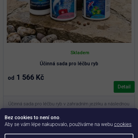
Průměrné
hodnocení
Skladem
produktu
je
Účinná sada pro léčbu ryb
5,0
z
5
1 566 Kč
od
hvězdiček.
Detail
Účinná sada pro léčbu ryb v zahradním jezírku a následnou
podporu jejich kondice.
Bez cookies to není ono
.
3
Pro jezírka o objemu 10 – 30 m
(vyberte si variantu
Aby se vám lépe nakupovalo, používáme na webu
cookies
.
níže)
Akutní řešení při plísních, parazitech a bakteriálních