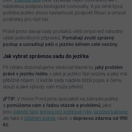
následnou podporu biologické rovnováhy. A po zimě bývá
potřeba jezírko znovu nastartovat, podpořit filtraci a omezit
podmínky pro růst řas.
Právě proto dávají sady produktů větší smysl než náhodný
výběr jednotlivých přípravků.
Pomáhají zvolit správný
postup a usnadňují péči o jezírko během celé sezóny.
Jak vybrat správnou sadu do jezírka
Při výběru doporučujeme sledovat hlavně to,
jaký problém
právě v jezírku řešíte
, v jaké je jezírko fázi sezóny a jaký má
přibližně objem. U každé sady najdete bližší popis, k čemu
slouží a jaké výhody vám může přinést.
🌾
TIP:
V Home Pond jsme specialisti na zahradní jezírka
a
pomůžeme vám s řadou otázek a problémů
, jako
jsou
vláknité řasy
,
krmiva pro jezírkové ryby
,
sezónní bakterie
,
ale také s
čištěním jezírek
, navíc s
dopravou zdarma od 990
Kč
.