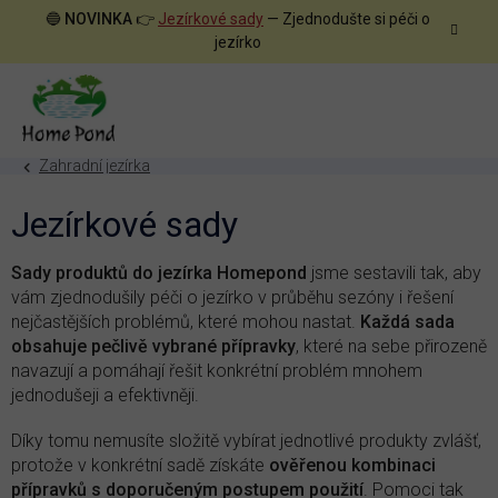
Přejít
🔵
NOVINKA
👉
Jezírkové sady
— Zjednodušte si péči o
na
jezírko
obsah
Zahradní jezírka
Jezírkové sady
Sady produktů do jezírka Homepond
jsme sestavili tak, aby
vám zjednodušily péči o jezírko v průběhu sezóny i řešení
nejčastějších problémů, které mohou nastat.
Každá sada
obsahuje pečlivě vybrané přípravky
, které na sebe přirozeně
navazují a pomáhají řešit konkrétní problém mnohem
jednodušeji a efektivněji.
Díky tomu nemusíte složitě vybírat jednotlivé produkty zvlášť,
protože v konkrétní sadě získáte
ověřenou kombinaci
přípravků s doporučeným postupem použití
. Pomoci tak