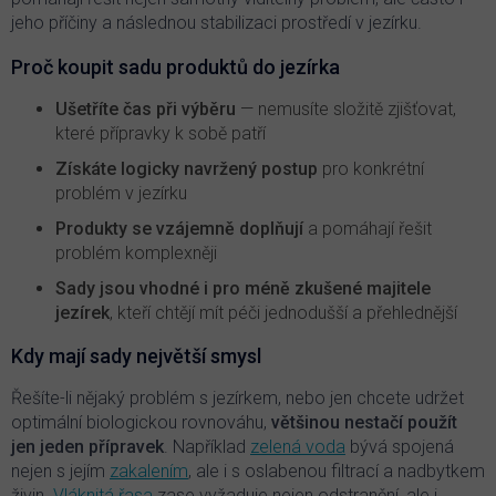
p
jeho příčiny a následnou stabilizaci prostředí v jezírku.
i
s
Proč koupit sadu produktů do jezírka
u
Ušetříte čas při výběru
— nemusíte složitě zjišťovat,
které přípravky k sobě patří
Získáte logicky navržený postup
pro konkrétní
problém v jezírku
Produkty se vzájemně doplňují
a pomáhají řešit
problém komplexněji
Sady jsou vhodné i pro méně zkušené majitele
jezírek
, kteří chtějí mít péči jednodušší a přehlednější
Kdy mají sady největší smysl
Řešíte-li nějaký problém s jezírkem, nebo jen chcete udržet
optimální biologickou rovnováhu,
většinou nestačí použít
jen jeden přípravek
. Například
zelená voda
bývá spojená
nejen s jejím
zakalením
, ale i s oslabenou filtrací a nadbytkem
živin.
Vláknitá řasa
zase vyžaduje nejen odstranění, ale i