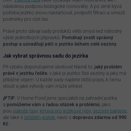
následnou podporu biologické rovnováhy. A po zimě bývá
potřeba jezírko znovu nastartovat, podpořit filtraci a omezit
podmínky pro růst řas.
Právě proto dávají sady produktů větší smysl než náhodný
výběr jednotlivých přípravků.
Pomáhají zvolit správný
postup a usnadňují péči o jezírko během celé sezóny.
Jak vybrat správnou sadu do jezírka
Při výběru doporučujeme sledovat hlavně to,
jaký problém
právě v jezírku řešíte
, v jaké je jezírko fázi sezóny a jaký má
přibližně objem. U každé sady najdete bližší popis, k čemu
slouží a jaké výhody vám může přinést.
🌾
TIP:
V Home Pond jsme specialisti na zahradní jezírka
a
pomůžeme vám s řadou otázek a problémů
, jako
jsou
vláknité řasy
,
krmiva pro jezírkové ryby
,
sezónní bakterie
,
ale také s
čištěním jezírek
, navíc s
dopravou zdarma od 990
Kč
.