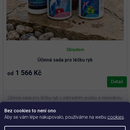
Průměrné
hodnocení
Skladem
produktu
je
Účinná sada pro léčbu ryb
5,0
z
5
1 566 Kč
od
hvězdiček.
Detail
Účinná sada pro léčbu ryb v zahradním jezírku a následnou
podporu jejich kondice.
Bez cookies to není ono
.
3
Pro jezírka o objemu 10 – 30 m
(vyberte si variantu
Aby se vám lépe nakupovalo, používáme na webu
cookies
.
níže)
Akutní řešení při plísních, parazitech a bakteriálních