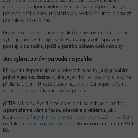
následnou podporu biologické rovnováhy. A po zimě bývá
potřeba jezírko znovu nastartovat, podpořit filtraci a omezit
podmínky pro růst řas.
Právě proto dávají sady produktů větší smysl než náhodný
výběr jednotlivých přípravků.
Pomáhají zvolit správný
postup a usnadňují péči o jezírko během celé sezóny.
Jak vybrat správnou sadu do jezírka
Při výběru doporučujeme sledovat hlavně to,
jaký problém
právě v jezírku řešíte
, v jaké je jezírko fázi sezóny a jaký má
přibližně objem. U každé sady najdete bližší popis, k čemu
slouží a jaké výhody vám může přinést.
🌾
TIP:
V Home Pond jsme specialisti na zahradní jezírka
a
pomůžeme vám s řadou otázek a problémů
, jako
jsou
vláknité řasy
,
krmiva pro jezírkové ryby
,
sezónní bakterie
,
ale také s
čištěním jezírek
, navíc s
dopravou zdarma od 990
Kč
.