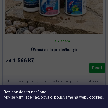
Průměrné
hodnocení
Skladem
produktu
je
Účinná sada pro léčbu ryb
5,0
z
5
1 566 Kč
od
hvězdiček.
Detail
Účinná sada pro léčbu ryb v zahradním jezírku a následnou
podporu jejich kondice.
Bez cookies to není ono
.
3
Pro jezírka o objemu 10 – 30 m
(vyberte si variantu
Aby se vám lépe nakupovalo, používáme na webu
cookies
.
níže)
Akutní řešení při plísních, parazitech a bakteriálních