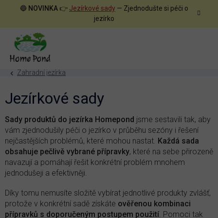
Přejít
🔵
NOVINKA
👉
Jezírkové sady
— Zjednodušte si péči o
na
jezírko
obsah
Zahradní jezírka
Jezírkové sady
Sady produktů do jezírka Homepond
jsme sestavili tak, aby
vám zjednodušily péči o jezírko v průběhu sezóny i řešení
nejčastějších problémů, které mohou nastat.
Každá sada
obsahuje pečlivě vybrané přípravky
, které na sebe přirozeně
navazují a pomáhají řešit konkrétní problém mnohem
jednodušeji a efektivněji.
Díky tomu nemusíte složitě vybírat jednotlivé produkty zvlášť,
protože v konkrétní sadě získáte
ověřenou kombinaci
přípravků s doporučeným postupem použití
. Pomoci tak