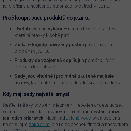
p
jeho příčiny a následnou stabilizaci prostředí v jezírku.
i
s
Proč koupit sadu produktů do jezírka
u
Ušetříte čas při výběru
— nemusíte složitě zjišťovat,
které přípravky k sobě patří
Získáte logicky navržený postup
pro konkrétní
problém v jezírku
Produkty se vzájemně doplňují
a pomáhají řešit
problém komplexněji
Sady jsou vhodné i pro méně zkušené majitele
jezírek
, kteří chtějí mít péči jednodušší a přehlednější
Kdy mají sady největší smysl
Řešíte-li nějaký problém s jezírkem, nebo jen chcete udržet
optimální biologickou rovnováhu,
většinou nestačí použít
jen jeden přípravek
. Například
zelená voda
bývá spojená
nejen s jejím
zakalením
, ale i s oslabenou filtrací a nadbytkem
živin.
Vláknitá řasa
zase vyžaduje nejen odstranění, ale i