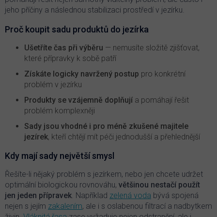
p
jeho příčiny a následnou stabilizaci prostředí v jezírku.
i
s
Proč koupit sadu produktů do jezírka
u
Ušetříte čas při výběru
— nemusíte složitě zjišťovat,
které přípravky k sobě patří
Získáte logicky navržený postup
pro konkrétní
problém v jezírku
Produkty se vzájemně doplňují
a pomáhají řešit
problém komplexněji
Sady jsou vhodné i pro méně zkušené majitele
jezírek
, kteří chtějí mít péči jednodušší a přehlednější
Kdy mají sady největší smysl
Řešíte-li nějaký problém s jezírkem, nebo jen chcete udržet
optimální biologickou rovnováhu,
většinou nestačí použít
jen jeden přípravek
. Například
zelená voda
bývá spojená
nejen s jejím
zakalením
, ale i s oslabenou filtrací a nadbytkem
živin.
Vláknitá řasa
zase vyžaduje nejen odstranění, ale i