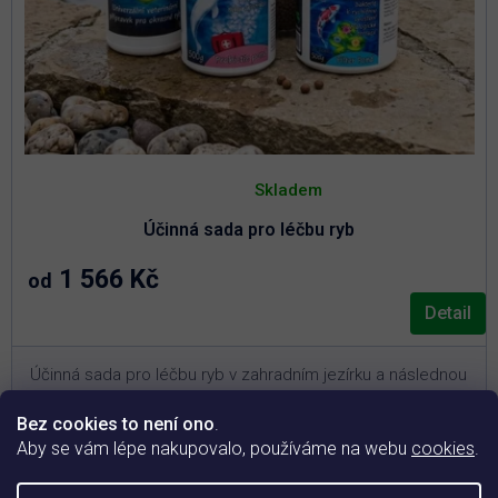
Průměrné
hodnocení
Skladem
produktu
je
Účinná sada pro léčbu ryb
5,0
z
5
1 566 Kč
od
hvězdiček.
Detail
Účinná sada pro léčbu ryb v zahradním jezírku a následnou
podporu jejich kondice.
Bez cookies to není ono
.
3
Pro jezírka o objemu 10 – 30 m
(vyberte si variantu
Aby se vám lépe nakupovalo, používáme na webu
cookies
.
níže)
Akutní řešení při plísních, parazitech a bakteriálních