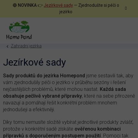
Přejít
🔵
NOVINKA
👉
Jezírkové sady
— Zjednodušte si péči o
na
jezírko
obsah
Zahradní jezírka
Jezírkové sady
Sady produktů do jezírka Homepond
jsme sestavili tak, aby
vám zjednodušily péči o jezírko v průběhu sezóny i řešení
nejčastějších problémů, které mohou nastat.
Každá sada
obsahuje pečlivě vybrané přípravky
, které na sebe přirozeně
navazují a pomáhají řešit konkrétní problém mnohem
jednodušeji a efektivněji.
Díky tomu nemusíte složitě vybírat jednotlivé produkty zvlášť,
protože v konkrétní sadě získáte
ověřenou kombinaci
přípravků s doporučeným postupem použití
. Pomoci tak