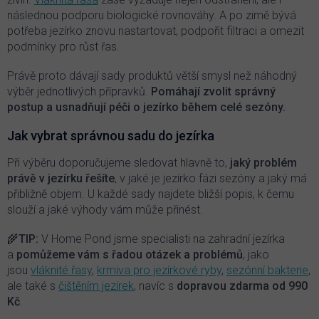
následnou podporu biologické rovnováhy. A po zimě bývá
potřeba jezírko znovu nastartovat, podpořit filtraci a omezit
podmínky pro růst řas.
Právě proto dávají sady produktů větší smysl než náhodný
výběr jednotlivých přípravků.
Pomáhají zvolit správný
postup a usnadňují péči o jezírko během celé sezóny.
Jak vybrat správnou sadu do jezírka
Při výběru doporučujeme sledovat hlavně to,
jaký problém
právě v jezírku řešíte
, v jaké je jezírko fázi sezóny a jaký má
přibližně objem. U každé sady najdete bližší popis, k čemu
slouží a jaké výhody vám může přinést.
🌾
TIP:
V Home Pond jsme specialisti na zahradní jezírka
a
pomůžeme vám s řadou otázek a problémů
, jako
jsou
vláknité řasy
,
krmiva pro jezírkové ryby
,
sezónní bakterie
,
ale také s
čištěním jezírek
, navíc s
dopravou zdarma od 990
Kč
.