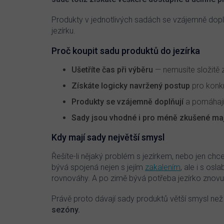
Produkty v jednotlivých sadách se vzájemně doplňuj
jezírku.
Proč koupit sadu produktů do jezírka
Ušetříte čas při výběru
— nemusíte složitě z
Získáte logicky navržený postup
pro konkr
Produkty se vzájemně doplňují
a pomáhají
Sady jsou vhodné i pro méně zkušené maji
Kdy mají sady největší smysl
Řešíte-li nějaký problém s jezírkem, nebo jen ch
bývá spojená nejen s jejím
zakalením
, ale i s osl
rovnováhy. A po zimě bývá potřeba jezírko znovu n
Právě proto dávají sady produktů větší smysl než
sezóny.