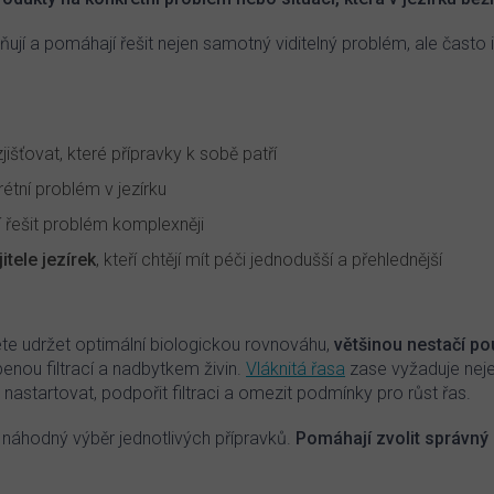
c
í
í a pomáhají řešit nejen samotný viditelný problém, ale často i j
p
r
v
k
y
jišťovat, které přípravky k sobě patří
v
ý
étní problém v jezírku
p
i
 řešit problém komplexněji
s
tele jezírek
, kteří chtějí mít péči jednodušší a přehlednější
u
cete udržet optimální biologickou rovnováhu,
většinou nestačí pou
abenou filtrací a nadbytkem živin.
Vláknitá řasa
zase vyžaduje neje
astartovat, podpořit filtraci a omezit podmínky pro růst řas.
 náhodný výběr jednotlivých přípravků.
Pomáhají zvolit správný 