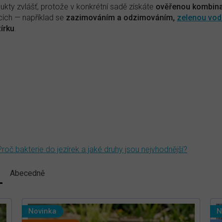
dukty zvlášť, protože v konkrétní sadě získáte
ověřenou kombina
ích — například se
zazimováním a odzimováním,
zelenou vo
zírku
.
Proč bakterie do jezírek a jaké druhy jsou nejvhodnější?
Abecedně
Novinka
N