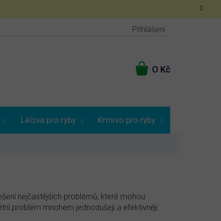
Přihlášení
NÁKUPNÍ
KOŠÍK
Léčiva pro ryby
Krmivo pro ryby
Poradna
řešení nejčastějších problémů, které mohou
rétní problém mnohem jednodušeji a efektivněji.