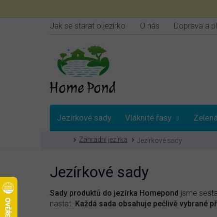
Přejít
na
obsah
Jak se starat o jezírko
O nás
Doprava a p
Jezírkové sady
Vláknité řasy
Zelená
Domů
Zahradní jezírka
Jezírkové sady
Vybrat podle
Jezírkové sady
Sady produktů do jezírka Homepond
jsme sestav
nastat.
Každá sada obsahuje pečlivě vybrané př