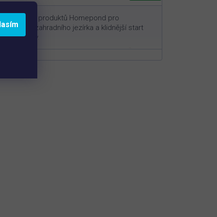
Účinná sada produktů Homepond pro
lasím
azimování zahradního jezírka a klidnější start
nové sezóny.
3
Pro jezírka o objemu cca 10 - 60 m
(zvolte variantu níže)
Dočištění zbytků listí, detritu a organických
nečistot
Omezení živin pro růst řas během zimy
Klidnější start jezírka na jaře bez zbytečných
problémů