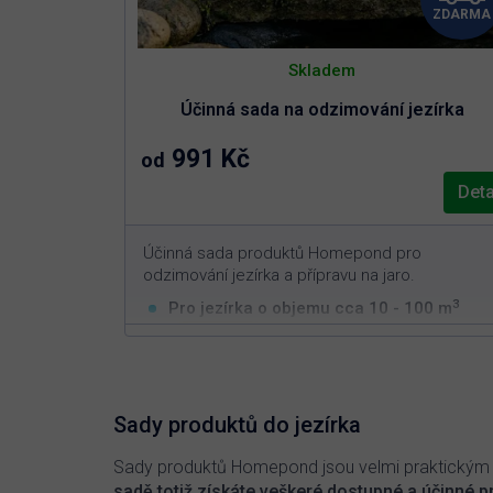
ZDARMA
Skladem
Účinná sada na odzimování jezírka
991 Kč
od
Deta
Účinná sada produktů Homepond pro
odzimování jezírka a přípravu na jaro.
3
Pro jezírka o objemu cca 10 - 100 m
(zvolte variantu níže)
Rychlé dočištění jezírka po zimě
Podpora biologické filtrace na začátku
sezóny
Sady produktů do jezírka
Omezení fosforu a prevence jarního růstu
řas
Sady produktů Homepond jsou velmi praktickým řeš
sadě totiž získáte veškeré dostupné a účinné pr