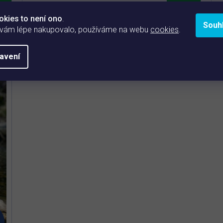
A
okies to není ono
.
Účinná sada produktů Homepond pro rychlé
Souh
z
 vám lépe nakupovalo, používáme na webu
cookies
.
odstranění vláknité řasy v zahradním jezírku.
3
e
Pro jezírka o objemu 10 – 100 m
(zvolte
avení
variantu níže)
Rychlé dočištění vláknité řasy a
mechanických nečistot
Postupné omezení dalšího růstu vláknité
řasy
Podpora bakteriální rovnováhy a čistší vody v
jezírku
Z