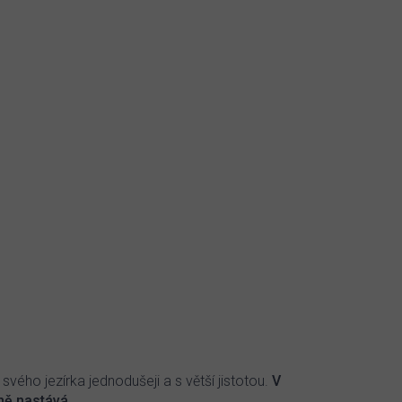
ého jezírka jednodušeji a s větší jistotou.
V
ně nastává.