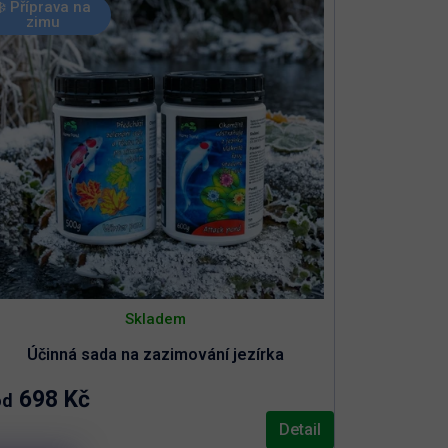
❄️ Příprava na
zimu
Skladem
Účinná sada na zazimování jezírka
698 Kč
od
Detail