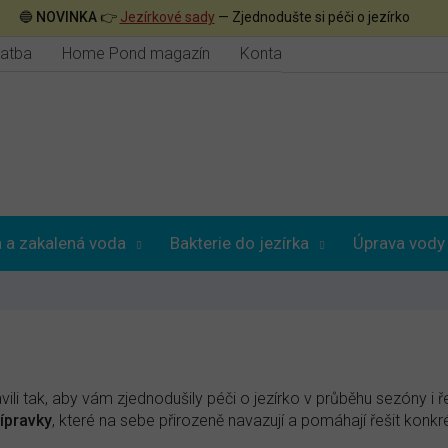
🔵
NOVINKA
👉
Jezírkové sady
— Zjednodušte si péči o jezírko
latba
Home Pond magazín
Kontakt
 a zakalená voda
Bakterie do jezírka
Úprava vody
ili tak, aby vám zjednodušily péči o jezírko v průběhu sezóny i 
ípravky
, které na sebe přirozeně navazují a pomáhají řešit konk