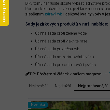
Díky tomu nemusíte složitě vybírat jednotlivé pro
Pomoci tak můžete svému jezírku v mnoha situac
zlepšením
zdraví ryb
i celkové kvality vody v je
Sady jezírkových produktů v naší nabídce:
Účinná sada proti zelené vodě
Účinná sada proti vláknité řase
Účinná sada pro léčbu ryb
Účinná sada na zazimování jezírka
Účinná sada pro odzimování jezírka
🌾
TIP:
Přečtěte si článek v našem magazínu
—
Nejlevnější
Nejdražší
Nejprodávanější
Ř
a
V
z
e
ý
Novinka
n
p