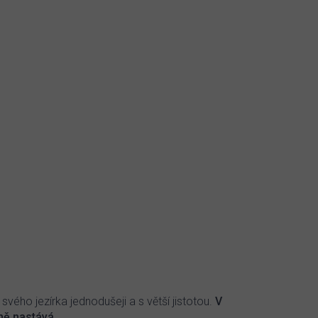
ého jezírka jednodušeji a s větší jistotou.
V
ně nastává.