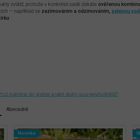
dukty zvlášť, protože v konkrétní sadě získáte
ověřenou kombina
ích — například se
zazimováním a odzimováním,
zelenou vo
zírku
.
Proč bakterie do jezírek a jaké druhy jsou nejvhodnější?
Abecedně
Novinka
N