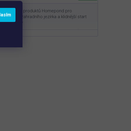
Účinná sada produktů Homepond pro
lasím
azimování zahradního jezírka a klidnější start
nové sezóny.
3
Pro jezírka o objemu cca 10 - 60 m
(zvolte variantu níže)
Dočištění zbytků listí, detritu a organických
nečistot
Omezení živin pro růst řas během zimy
Klidnější start jezírka na jaře bez zbytečných
problémů