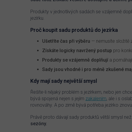
Produkty v jednotlivých sadách se vzájemně doplňuj
jezírku.
Proč koupit sadu produktů do jezírka
Ušetříte čas při výběru
— nemusíte složitě z
Získáte logicky navržený postup
pro konkr
Produkty se vzájemně doplňují
a pomáhají
Sady jsou vhodné i pro méně zkušené maji
Kdy mají sady největší smysl
Řešíte-li nějaký problém s jezírkem, nebo jen ch
bývá spojená nejen s jejím
zakalením
, ale i s osl
rovnováhy. A po zimě bývá potřeba jezírko znovu n
Právě proto dávají sady produktů větší smysl než
sezóny.