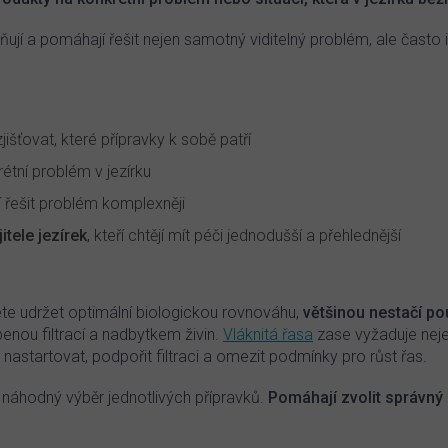
c
í
í a pomáhají řešit nejen samotný viditelný problém, ale často i j
p
r
v
k
y
jišťovat, které přípravky k sobě patří
v
ý
étní problém v jezírku
p
i
 řešit problém komplexněji
s
tele jezírek
, kteří chtějí mít péči jednodušší a přehlednější
u
cete udržet optimální biologickou rovnováhu,
většinou nestačí pou
abenou filtrací a nadbytkem živin.
Vláknitá řasa
zase vyžaduje neje
astartovat, podpořit filtraci a omezit podmínky pro růst řas.
 náhodný výběr jednotlivých přípravků.
Pomáhají zvolit správný 