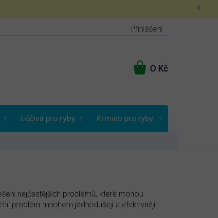
Přihlášení
NÁKUPNÍ
KOŠÍK
Léčiva pro ryby
Krmivo pro ryby
Poradna
řešení nejčastějších problémů, které mohou
rétní problém mnohem jednodušeji a efektivněji.