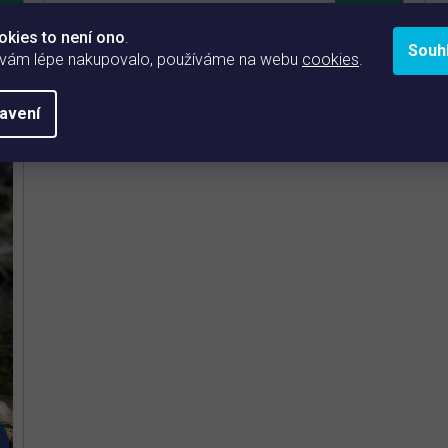
A
okies to není ono
.
Účinná sada produktů Homepond pro rychlé
Souh
z
 vám lépe nakupovalo, používáme na webu
cookies
.
odstranění vláknité řasy v zahradním jezírku.
3
e
Pro jezírka o objemu 10 – 100 m
(zvolte
avení
variantu níže)
Rychlé dočištění vláknité řasy a
mechanických nečistot
Postupné omezení dalšího růstu vláknité
řasy
Podpora bakteriální rovnováhy a čistší vody v
jezírku
Z