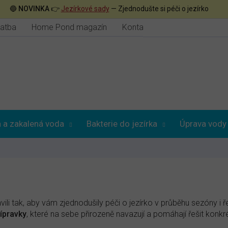
🔵
NOVINKA
👉
Jezírkové sady
— Zjednodušte si péči o jezírko
latba
Home Pond magazín
Kontakt
 a zakalená voda
Bakterie do jezírka
Úprava vody
ili tak, aby vám zjednodušily péči o jezírko v průběhu sezóny i 
ípravky
, které na sebe přirozeně navazují a pomáhají řešit konk