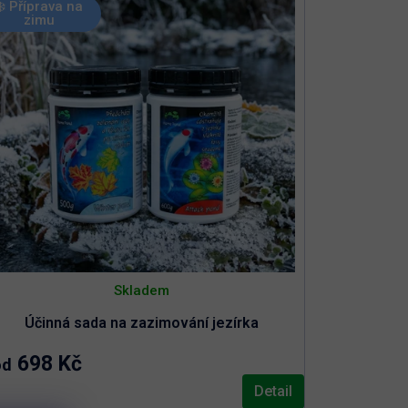
❄️ Příprava na
zimu
Skladem
Účinná sada na zazimování jezírka
698 Kč
od
Detail