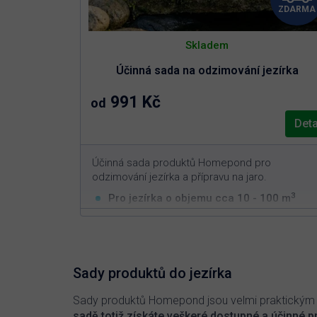
ZDARMA
Skladem
Účinná sada na odzimování jezírka
991 Kč
od
Deta
Účinná sada produktů Homepond pro
odzimování jezírka a přípravu na jaro.
3
Pro jezírka o objemu cca 10 - 100 m
(zvolte variantu níže)
Rychlé dočištění jezírka po zimě
Podpora biologické filtrace na začátku
sezóny
Sady produktů do jezírka
Omezení fosforu a prevence jarního růstu
řas
Sady produktů Homepond jsou velmi praktickým řeš
sadě totiž získáte veškeré dostupné a účinné pr