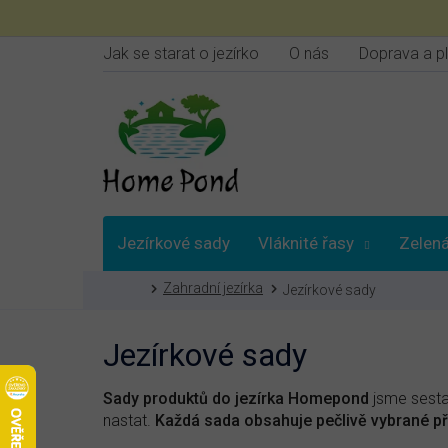
Přejít
na
obsah
Jak se starat o jezírko
O nás
Doprava a p
Jezírkové sady
Vláknité řasy
Zelená
Domů
Zahradní jezírka
Jezírkové sady
Vybrat podle
Jezírkové sady
Sady produktů do jezírka Homepond
jsme sestav
nastat.
Každá sada obsahuje pečlivě vybrané př