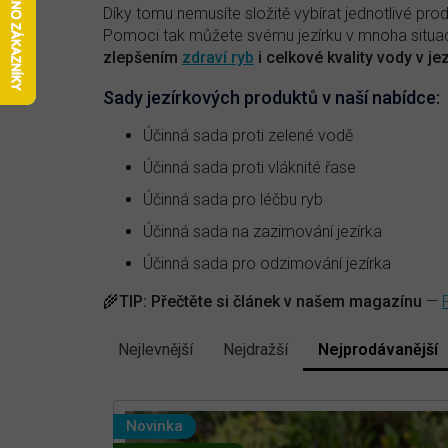
Díky tomu nemusíte složitě vybírat jednotlivé pro
Pomoci tak můžete svému jezírku v mnoha situac
zlepšením
zdraví ryb
i celkové kvality vody v je
Sady jezírkových produktů v naší nabídce:
Účinná sada proti zelené vodě
Účinná sada proti vláknité řase
Účinná sada pro léčbu ryb
Účinná sada na zazimování jezírka
Účinná sada pro odzimování jezírka
🌾
TIP:
Přečtěte si článek v našem magazínu
—
Nejlevnější
Nejdražší
Nejprodávanější
Ř
a
V
z
e
ý
Novinka
n
p