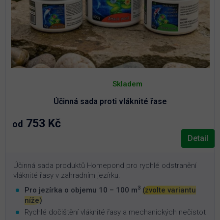
Průměrné
hodnocení
Skladem
produktu
je
Účinná sada proti vláknité řase
5,0
z
5
753 Kč
od
hvězdiček.
Detail
Účinná sada produktů Homepond pro rychlé odstranění
vláknité řasy v zahradním jezírku.
3
Pro jezírka o objemu 10 – 100 m
(zvolte variantu
níže)
Rychlé dočištění vláknité řasy a mechanických nečistot