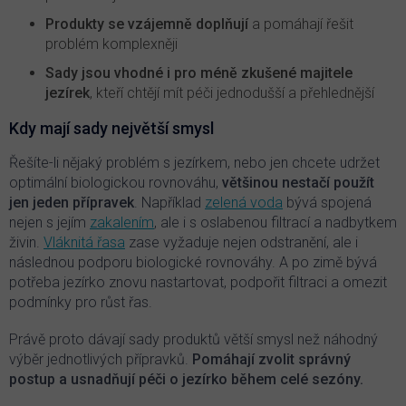
Produkty se vzájemně doplňují
a pomáhají řešit
problém komplexněji
Sady jsou vhodné i pro méně zkušené majitele
jezírek
, kteří chtějí mít péči jednodušší a přehlednější
Kdy mají sady největší smysl
Řešíte-li nějaký problém s jezírkem, nebo jen chcete udržet
optimální biologickou rovnováhu,
většinou nestačí použít
jen jeden přípravek
. Například
zelená voda
bývá spojená
nejen s jejím
zakalením
, ale i s oslabenou filtrací a nadbytkem
živin.
Vláknitá řasa
zase vyžaduje nejen odstranění, ale i
následnou podporu biologické rovnováhy. A po zimě bývá
potřeba jezírko znovu nastartovat, podpořit filtraci a omezit
podmínky pro růst řas.
Právě proto dávají sady produktů větší smysl než náhodný
výběr jednotlivých přípravků.
Pomáhají zvolit správný
postup a usnadňují péči o jezírko během celé sezóny.