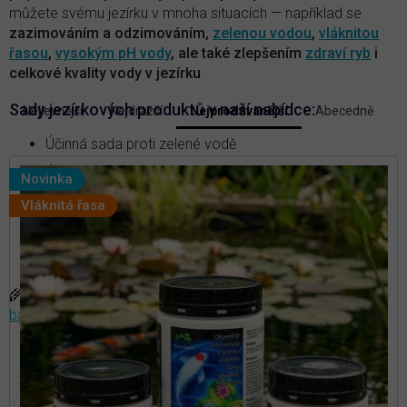
můžete svému jezírku v mnoha situacích — například se
zazimováním a odzimováním,
zelenou vodou
,
vláknitou
řasou
,
vysokým pH vody
, ale také zlepšením
zdraví ryb
i
celkové kvality vody v jezírku
.
V
Sady jezírkových produktů v naší nabídce:
Nejlevnější
Nejdražší
Nejprodávanější
Abecedně
Ř
ý
a
p
Účinná sada proti zelené vodě
z
i
e
Účinná sada proti vláknité řase
Novinka
s
n
Účinná sada pro léčbu ryb
p
Vláknitá řasa
í
r
p
Účinná sada na zazimování jezírka
r
o
o
Účinná sada pro odzimování jezírka
d
d
u
u
🌾
TIP:
Přečtěte si článek v našem magazínu
—
Proč
k
k
bakterie do jezírek a jaké druhy jsou nejvhodnější?
t
t
ů
ů