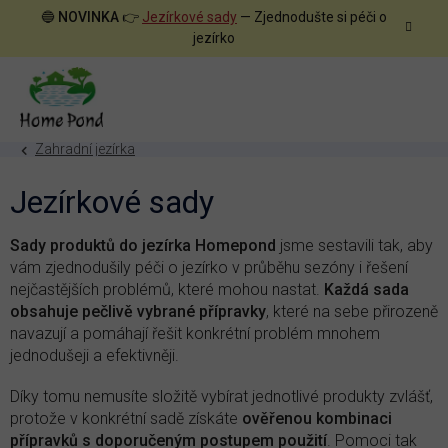
Přejít
🔵
NOVINKA
👉
Jezírkové sady
— Zjednodušte si péči o
na
jezírko
obsah
Zahradní jezírka
Jezírkové sady
Sady produktů do jezírka Homepond
jsme sestavili tak, aby
vám zjednodušily péči o jezírko v průběhu sezóny i řešení
nejčastějších problémů, které mohou nastat.
Každá sada
obsahuje pečlivě vybrané přípravky
, které na sebe přirozeně
navazují a pomáhají řešit konkrétní problém mnohem
jednodušeji a efektivněji.
Díky tomu nemusíte složitě vybírat jednotlivé produkty zvlášť,
protože v konkrétní sadě získáte
ověřenou kombinaci
přípravků s doporučeným postupem použití
. Pomoci tak