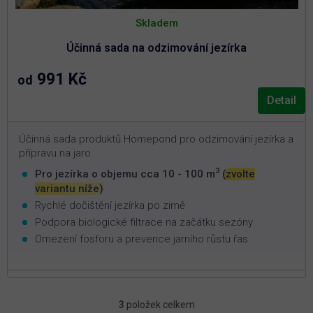
Skladem
Účinná sada na odzimování jezírka
991 Kč
od
Detail
Účinná sada produktů Homepond pro odzimování jezírka a
přípravu na jaro.
3
Pro jezírka o objemu cca 10 - 100 m
(zvolte
variantu níže)
Rychlé dočištění jezírka po zimě
Podpora biologické filtrace na začátku sezóny
Omezení fosforu a prevence jarního růstu řas
3
položek celkem
O