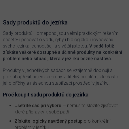
v
l
á
d
Sady produktů do jezírka
a
c
Sady produktů Homepond jsou velmi praktickým řešením,
í
chcete-li pečovat o vodu, ryby i biologickou rovnováhu
p
svého jezírka jednodušeji a s větší jistotou.
V sadě totiž
r
získáte veškeré dostupné a účinné produkty na konkrétní
v
problém nebo situaci, která v jezírku běžně nastává.
k
y
v
Produkty v jednotlivých sadách se vzájemně doplňují a
ý
pomáhají řešit nejen samotný viditelný problém, ale často i
p
jeho příčiny a následnou stabilizaci prostředí v jezírku.
i
s
Proč koupit sadu produktů do jezírka
u
Ušetříte čas při výběru
— nemusíte složitě zjišťovat,
které přípravky k sobě patří
Získáte logicky navržený postup
pro konkrétní
problém v jezírku