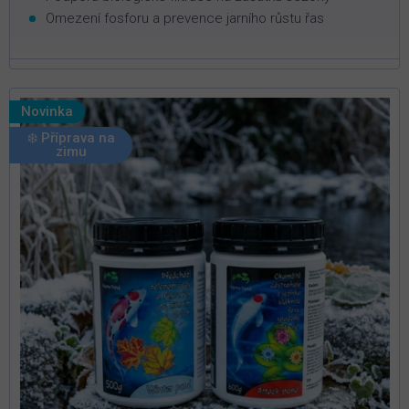
Omezení fosforu a prevence jarního růstu řas
Novinka
❄️ Příprava na
zimu