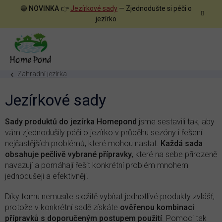
Přejít
🔵
NOVINKA
👉
Jezírkové sady
— Zjednodušte si péči o
na
jezírko
obsah
Zahradní jezírka
Jezírkové sady
Sady produktů do jezírka Homepond
jsme sestavili tak, aby
vám zjednodušily péči o jezírko v průběhu sezóny i řešení
nejčastějších problémů, které mohou nastat.
Každá sada
obsahuje pečlivě vybrané přípravky
, které na sebe přirozeně
navazují a pomáhají řešit konkrétní problém mnohem
jednodušeji a efektivněji.
Díky tomu nemusíte složitě vybírat jednotlivé produkty zvlášť,
protože v konkrétní sadě získáte
ověřenou kombinaci
přípravků s doporučeným postupem použití
. Pomoci tak