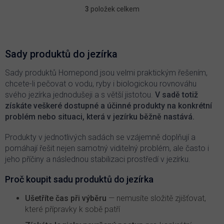
3
položek celkem
O
v
l
á
d
Sady produktů do jezírka
a
c
Sady produktů Homepond jsou velmi praktickým řešením,
í
chcete-li pečovat o vodu, ryby i biologickou rovnováhu
p
svého jezírka jednodušeji a s větší jistotou.
V sadě totiž
r
získáte veškeré dostupné a účinné produkty na konkrétní
v
problém nebo situaci, která v jezírku běžně nastává.
k
y
v
Produkty v jednotlivých sadách se vzájemně doplňují a
ý
pomáhají řešit nejen samotný viditelný problém, ale často i
p
jeho příčiny a následnou stabilizaci prostředí v jezírku.
i
s
Proč koupit sadu produktů do jezírka
u
Ušetříte čas při výběru
— nemusíte složitě zjišťovat,
které přípravky k sobě patří