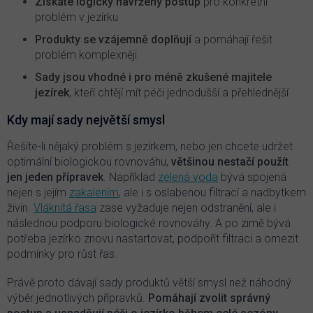
Získáte logicky navržený postup
pro konkrétní
problém v jezírku
Produkty se vzájemně doplňují
a pomáhají řešit
problém komplexněji
Sady jsou vhodné i pro méně zkušené majitele
jezírek
, kteří chtějí mít péči jednodušší a přehlednější
Kdy mají sady největší smysl
Řešíte-li nějaký problém s jezírkem, nebo jen chcete udržet
optimální biologickou rovnováhu,
většinou nestačí použít
jen jeden přípravek
. Například
zelená voda
bývá spojená
nejen s jejím
zakalením
, ale i s oslabenou filtrací a nadbytkem
živin.
Vláknitá řasa
zase vyžaduje nejen odstranění, ale i
následnou podporu biologické rovnováhy. A po zimě bývá
potřeba jezírko znovu nastartovat, podpořit filtraci a omezit
podmínky pro růst řas.
Právě proto dávají sady produktů větší smysl než náhodný
výběr jednotlivých přípravků.
Pomáhají zvolit správný