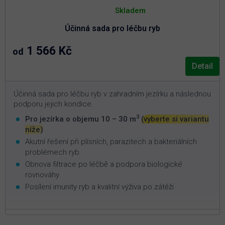
Průměrné
hodnocení
Skladem
produktu
je
Účinná sada pro léčbu ryb
5,0
z
5
1 566 Kč
od
hvězdiček.
Detail
Účinná sada pro léčbu ryb v zahradním jezírku a následnou
podporu jejich kondice.
3
Pro jezírka o objemu 10 – 30 m
(vyberte si variantu
níže)
Akutní řešení při plísních, parazitech a bakteriálních
problémech ryb
Obnova filtrace po léčbě a podpora biologické
rovnováhy
Posílení imunity ryb a kvalitní výživa po zátěži