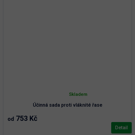
Průměrné
hodnocení
Skladem
produktu
je
Účinná sada proti vláknité řase
5,0
z
5
753 Kč
od
hvězdiček.
Detail