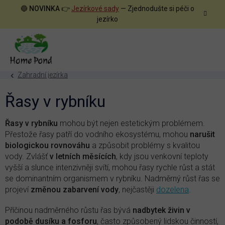
Přejít
🔵
NOVINKA
👉
Jezírkové sady
— Zjednodušte si péči o
na
jezírko
obsah
Zahradní jezírka
Řasy v rybníku
Řasy v rybníku
mohou být nejen estetickým problémem.
Přestože řasy patří do vodního ekosystému, mohou
narušit
biologickou rovnováhu
a způsobit problémy s kvalitou
vody. Zvlášť
v letních měsících
, kdy jsou venkovní teploty
vyšší a slunce intenzivněji svítí, mohou řasy
rychle růst a stát
se dominantním organismem v rybníku. Nadměrný růst řas se
projeví
změnou zabarvení vody
, nejčastěji
dozelena
.
Příčinou nadměrného růstu řas bývá
nadbytek živin v
podobě dusíku a fosforu
, často způsobený lidskou činností,