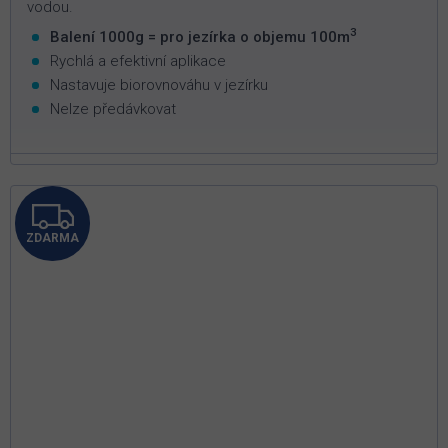
vodou.
3
Balení 1000g = pro jezírka o objemu 100m
Rychlá a efektivní aplikace
Nastavuje biorovnováhu v jezírku
Nelze předávkovat
Z
ZDARMA
D
A
R
M
A