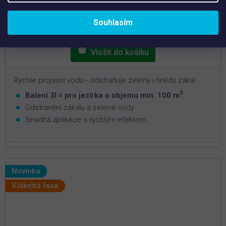
Brilliant Pond 3 l – Přípravek proti zakalené vodě
4,9
z
5
Souhlasím
678 Kč
hvězdiček.
Rychle projasní vodu - odstraňuje zelený i hnědý zákal.
3
Balení 3l = pro jezírka o objemu min. 100 m
Odstranění zákalu a zelené vody
Snadná aplikace s rychlým efektem
Novinka
Vláknitá řasa