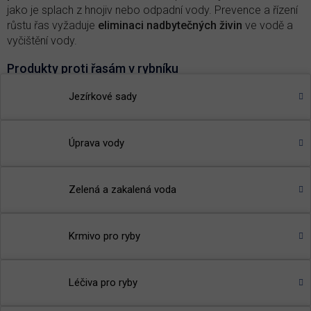
jako je splach z hnojiv nebo odpadní vody. Prevence a řízení
růstu řas vyžaduje
eliminaci nadbytečných živin
ve vodě a
vyčištění vody.
Produkty proti řasám v rybníku
Bacter Pond
- sezónní bakterie určené k rychlé nápravě
Jezírkové sady
problémů s vodou
Brilliant Pond
- rychle projasní vodu tím, že odstraňuje
Úprava vody
zelený, hnědý zákal i červený zákal
🌾
TIP:
Přečtěte si článek v našem magazínu
-
Proč se tvoří
řasa v jezírku?
Zelená a zakalená voda
Krmivo pro ryby
Léčiva pro ryby