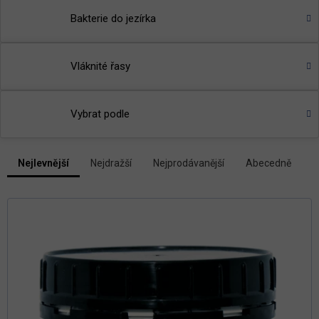
Bakterie do jezírka
Vláknité řasy
Vybrat podle
V
Nejlevnější
Nejdražší
Nejprodávanější
Abecedně
Ř
ý
a
p
z
i
e
s
n
p
í
r
p
r
o
o
d
d
u
u
k