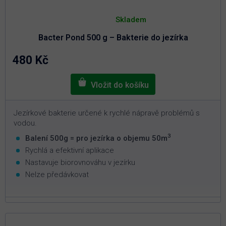
Průměrné
hodnocení
Skladem
produktu
je
Bacter Pond 500 g – Bakterie do jezírka
4,8
z
5
480 Kč
hvězdiček.
Jezírkové bakterie určené k rychlé nápravě problémů s
vodou.
3
Balení 500g = pro jezírka o objemu 50m
Rychlá a efektivní aplikace
Nastavuje biorovnováhu v jezírku
Nelze předávkovat