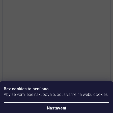
Bez cookies to není ono
.
Aby se vám lépe nakupovalo, používáme na webu
cookies
.
Průměrné
hodnocení
Skladem
Nastavení
produktu
je