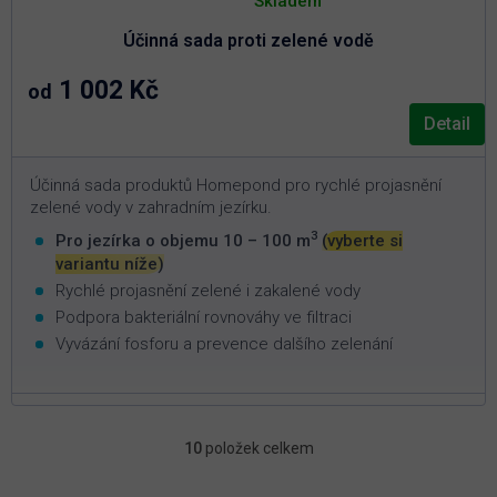
Skladem
produktu
je
Účinná sada proti zelené vodě
5,0
z
5
1 002 Kč
od
hvězdiček.
Detail
Účinná sada produktů Homepond pro rychlé projasnění
zelené vody v zahradním jezírku.
3
Pro jezírka o objemu 10 – 100 m
(vyberte si
variantu níže)
Rychlé projasnění zelené i zakalené vody
Podpora bakteriální rovnováhy ve filtraci
Vyvázání fosforu a prevence dalšího zelenání
10
položek celkem
O
v