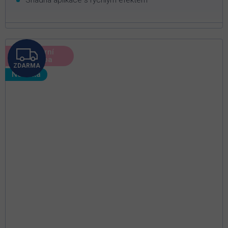
Z
🌸 Jarní
údržba
ZDARMA
D
Novinka
A
R
M
A