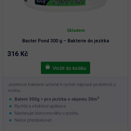
Průměrné
hodnocení
Skladem
produktu
je
Bacter Pond 300 g – Bakterie do jezírka
5,0
z
5
316 Kč
hvězdiček.
Jezírkové bakterie určené k rychlé nápravě problémů s
vodou.
3
Balení 300g = pro jezírka o objemu 30m
Rychlá a efektivní aplikace
Nastavuje biorovnováhu v jezírku
Nelze předávkovat