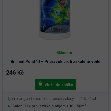
Průměrné
hodnocení
Skladem
produktu
je
Brilliant Pond 1 l – Přípravek proti zakalené vodě
4,9
z
5
246 Kč
hvězdiček.
Rychle projasní vodu - odstraňuje zelený i hnědý zákal.
3
Balení 1l = pro jezírka o objemu 30 - 50m