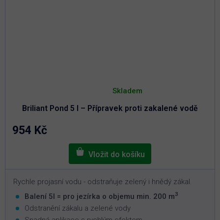
Průměrné
hodnocení
Skladem
produktu
je
Briliant Pond 5 l – Přípravek proti zakalené vodě
5,0
z
5
954 Kč
hvězdiček.
Rychle projasní vodu - odstraňuje zelený i hnědý zákal.
3
Balení 5l = pro jezírka o objemu min. 200 m
Odstranění zákalu a zelené vody
Snadná aplikace s rychlým efektem