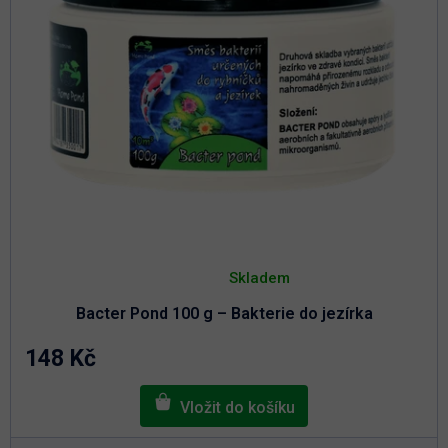
k
t
t
ů
ů
Průměrné
hodnocení
Skladem
produktu
je
Bacter Pond 100 g – Bakterie do jezírka
5,0
z
5
148 Kč
hvězdiček.