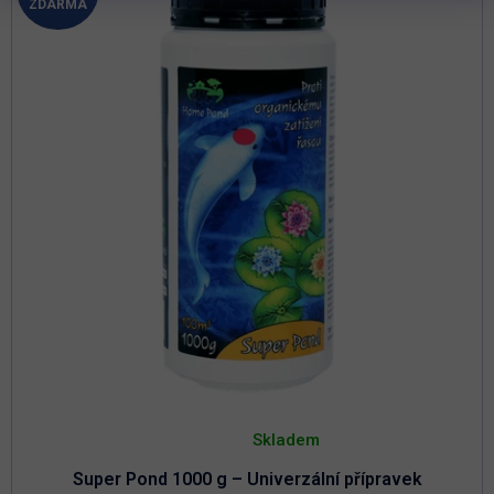
ZDARMA
D
A
R
M
A
Průměrné
hodnocení
Skladem
produktu
je
Super Pond 1000 g – Univerzální přípravek
4,9