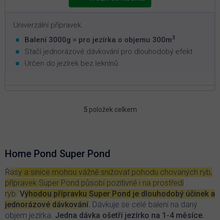
Univerzální přípravek.
3
Balení 3000g = pro jezírka o objemu 300m
Stačí jednorázové dávkování pro dlouhodobý efekt
Určen do jezírek bez leknínů
5
položek celkem
O
v
l
á
d
Home Pond Super Pond
a
c
Řasy a sinice mohou vážně snižovat pohodu chovaných ryb,
í
přípravek Super Pond působí pozitivně i na prostředí
p
ryb.
Výhodou přípravku Super Pond je dlouhodobý účinek a
r
jednorázové dávkování
.
Dávkuje se celé balení na daný
v
objem jezírka.
Jedna dávka ošetří jezírko na 1-4 měsíce.
k