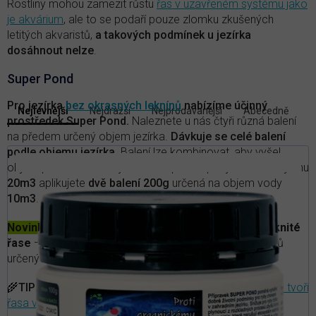
Rostliny mohou zamezit růstu
řas v uzavřeném systému jako
je akvárium
, ale to se podaří pouze zlomku zkušených
letitých akvaristů,
a takových podmínek u jezírka
dosáhnout nelze
.
Super Pond
V
Pro jezírka
bez okrasných leknínů
nabízíme účinný
Nejlevnější
Nejdražší
Nejprodávanější
Abecedně
Ř
ý
prostředek Super Pond.
Naleznete u nás čtyři různá balení
a
p
na předem určený objem jezírka.
Dávkuje se celé balení
z
i
podle objemu jezírka.
Balení lze kombinovat, aby vyšel
e
s
objem přesně na vaše jezírko. Například pro jezírko o objemu
n
p
20m3
aplikujete
dvě balení 200g
určená na objem vody
í
r
10m3
.
p
r
o
o
Novinka:
Vyzkoušejte naši
jezírkovou sadu
proti vláknité
d
d
řase
— balíček pečlivě vybraných bakteriálních přípravků
u
u
určených k řešení problémů
s růstem řas.
k
k
t
t
🌾
TIP:
Přečtěte si článek v našem magazínu
—
Proč se tvoří
ů
ů
řasa v jezírku?