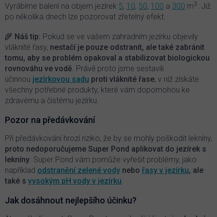
y
3
Vyrábíme balení na objem jezírek
5
,
10
,
50
,
100
a
300
m
. Ji
ž
v
po několika dnech lze pozorovat zřetelný efekt.
ý
p
🌾 Náš tip:
Pokud se ve vašem zahradním jezírku objevily
i
vláknité řasy,
nestačí je pouze odstranit, ale také zabránit
s
tomu, aby se problém opakoval a stabilizovat biologickou
u
rovnováhu ve vodě
. Právě proto jsme sestavili
účinnou
jezírkovou sadu
proti vláknité řase
, v níž získáte
všechny potřebné produkty, které vám dopomohou ke
zdravému a čistému jezírku.
Pozor na předávkování
Při předávkování hrozí riziko, že by se mohly poškodit lekníny,
proto nedoporučujeme Super Pond aplikovat do jezírek s
lekníny
.
Super Pond vám pomůže vyřešit problémy, jako
například
odstranění zelené vody
nebo
řasy v jezírku
, ale
také s
vysokým pH vody v jezírku
.
Jak dosáhnout nejlepšího účinku?