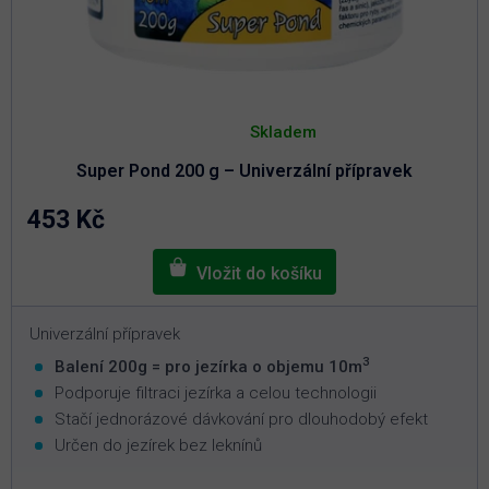
Průměrné
hodnocení
Skladem
produktu
je
Super Pond 200 g – Univerzální přípravek
5,0
z
5
453 Kč
hvězdiček.
Univerzální přípravek
3
Balení 200g = pro jezírka o objemu 10m
Podporuje filtraci jezírka a celou technologii
Stačí jednorázové dávkování pro dlouhodobý efekt
Určen do jezírek bez leknínů