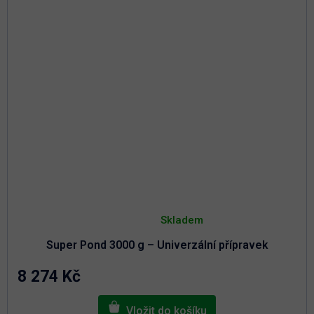
R
M
A
Průměrné
hodnocení
Skladem
produktu
je
Super Pond 3000 g – Univerzální přípravek
5,0
z
5
8 274 Kč
hvězdiček.