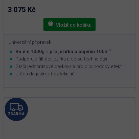
z
5
3 075 Kč
hvězdiček.
Univerzální přípravek.
3
Balení 1000g = pro jezírka o objemu 100m
Podporuje filtraci jezírka a celou technologii
Stačí jednorázové dávkování pro dlouhodobý efekt
Určen do jezírek bez leknínů
Z
ZDARMA
D
A