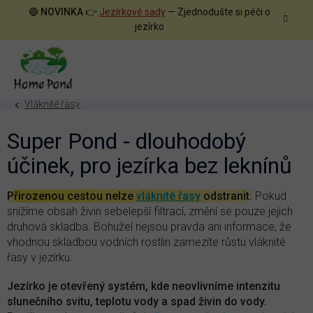
Přejít
🔵
NOVINKA
👉
Jezírkové sady
— Zjednodušte si péči o
na
jezírko
obsah
Vláknité řasy
Super Pond - dlouhodobý
účinek, pro jezírka bez leknínů
Přirozenou cestou nelze
vláknité řasy
odstranit.
Pokud
snížíme obsah živin sebelepší filtrací, změní se pouze jejich
druhová skladba. Bohužel nejsou pravda ani informace, že
vhodnou skladbou vodních rostlin zamezíte růstu vláknité
řasy v jezírku.
Jezírko je otevřený systém, kde neovlivníme intenzitu
slunečního svitu, teplotu vody a spad živin do vody.