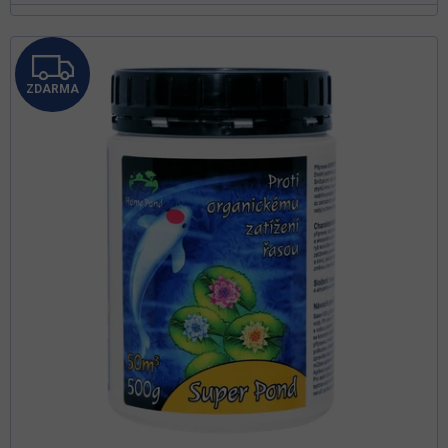
Z
ZDARMA
D
A
R
M
A