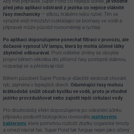
Aby měl přípravek Super Pond co nejlepší účinek,
je vhodné
před jeho aplikací odstranit z jezírka co nejvíce vláknité
řasy mechanicky
— síťkou, hráběmi nebo ručně. Tím se
výrazně sníží množství rozkládající se biomasy ve vodě a
přípravek může působit rovnoměrněji a rychleji.
Po aplikaci doporučujeme ponechat filtraci v provozu, ale
dočasně vypnout UV lampu, která by mohla účinné látky
zbytečně odbourávat.
První viditelné změny se obvykle
projeví během několika dní, přičemž řasy postupně slábnou,
rozpadají se a přestávají růst.
Během působení Super Pondu je důležité sledovat chování
ryb, zejména v teplejších dnech.
Odumírající řasy mohou
krátkodobě snížit obsah kyslíku ve vodě, proto je vhodné
jezírko provzdušňovat nebo zajistit lepší cirkulaci vody.
Pro dlouhodobý efekt doporučujeme po odeznění účinku
přípravku podpořit biologickou rovnováhu
jezírkovými
bakteriemi
, které pomohou rozložit zbytky organické hmoty
a omezí návrat řas. Super Pond tak funguje nejen jako účinný