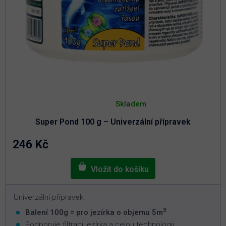
Průměrné
hodnocení
Skladem
produktu
je
Super Pond 100 g – Univerzální přípravek
4,9
z
5
246 Kč
hvězdiček.
Univerzální přípravek.
3
Balení 100g = pro jezírka o objemu 5m
Podporuje filtraci jezírka a celou technologii