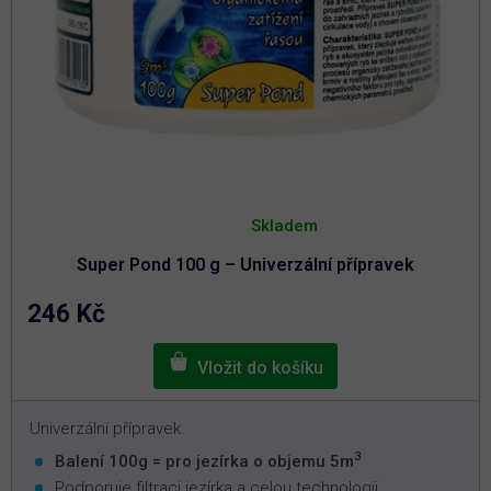
Průměrné
hodnocení
Skladem
produktu
je
Super Pond 100 g – Univerzální přípravek
4,9
z
5
246 Kč
hvězdiček.
Univerzální přípravek.
3
Balení 100g = pro jezírka o objemu 5m
Podporuje filtraci jezírka a celou technologii