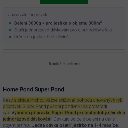
Univerzální přípravek.
3
Balení 3000g = pro jezírka o objemu 300m
Stačí jednorázové dávkování pro dlouhodobý efekt
Určen do jezírek bez leknínů
5
položek celkem
O
v
l
á
d
Home Pond Super Pond
a
c
Řasy a sinice mohou vážně snižovat pohodu chovaných ryb,
í
přípravek Super Pond působí pozitivně i na prostředí
p
ryb.
Výhodou přípravku Super Pond je dlouhodobý účinek a
r
jednorázové dávkování
.
Dávkuje se celé balení na daný
v
objem jezírka.
Jedna dávka ošetří jezírko na 1-4 měsíce.
k