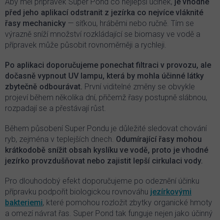
Aby měl přípravek Super Pond co nejlepší účinek,
je vhodné
před jeho aplikací odstranit z jezírka co nejvíce vláknité
řasy mechanicky
— síťkou, hráběmi nebo ručně. Tím se
výrazně sníží množství rozkládající se biomasy ve vodě a
přípravek může působit rovnoměrněji a rychleji.
Po aplikaci doporučujeme ponechat filtraci v provozu, ale
dočasně vypnout UV lampu, která by mohla účinné látky
zbytečně odbourávat.
První viditelné změny se obvykle
projeví během několika dní, přičemž řasy postupně slábnou,
rozpadají se a přestávají růst.
Během působení Super Pondu je důležité sledovat chování
ryb, zejména v teplejších dnech.
Odumírající řasy mohou
krátkodobě snížit obsah kyslíku ve vodě, proto je vhodné
jezírko provzdušňovat nebo zajistit lepší cirkulaci vody.
Pro dlouhodobý efekt doporučujeme po odeznění účinku
přípravku podpořit biologickou rovnováhu
jezírkovými
bakteriemi
, které pomohou rozložit zbytky organické hmoty
a omezí návrat řas. Super Pond tak funguje nejen jako účinný