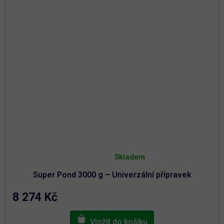
R
M
A
Průměrné
hodnocení
Skladem
produktu
je
Super Pond 3000 g – Univerzální přípravek
5,0
z
5
8 274 Kč
hvězdiček.