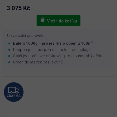
z
5
3 075 Kč
hvězdiček.
Univerzální přípravek.
3
Balení 1000g = pro jezírka o objemu 100m
Podporuje filtraci jezírka a celou technologii
Stačí jednorázové dávkování pro dlouhodobý efekt
Určen do jezírek bez leknínů
Z
ZDARMA
D
A