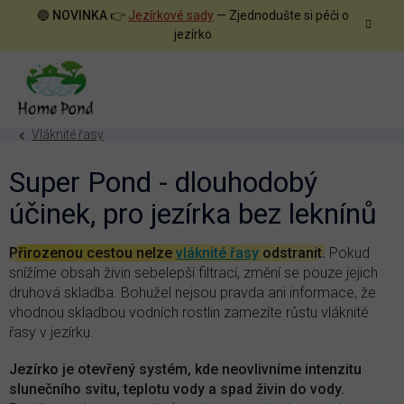
Přejít
🔵
NOVINKA
👉
Jezírkové sady
— Zjednodušte si péči o
na
jezírko
obsah
Vláknité řasy
Super Pond - dlouhodobý
účinek, pro jezírka bez leknínů
Přirozenou cestou nelze
vláknité řasy
odstranit.
Pokud
snížíme obsah živin sebelepší filtrací, změní se pouze jejich
druhová skladba. Bohužel nejsou pravda ani informace, že
vhodnou skladbou vodních rostlin zamezíte růstu vláknité
řasy v jezírku.
Jezírko je otevřený systém, kde neovlivníme intenzitu
slunečního svitu, teplotu vody a spad živin do vody.