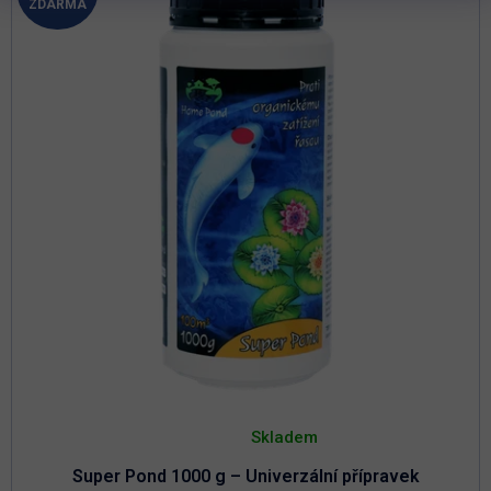
ZDARMA
D
A
R
M
A
Průměrné
hodnocení
Skladem
produktu
je
Super Pond 1000 g – Univerzální přípravek
4,9