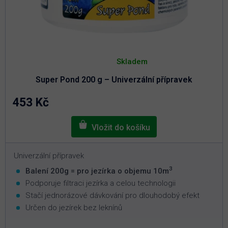
Průměrné
hodnocení
Skladem
produktu
je
Super Pond 200 g – Univerzální přípravek
5,0
z
5
453 Kč
hvězdiček.
Univerzální přípravek
3
Balení 200g = pro jezírka o objemu 10m
Podporuje filtraci jezírka a celou technologii
Stačí jednorázové dávkování pro dlouhodobý efekt
Určen do jezírek bez leknínů