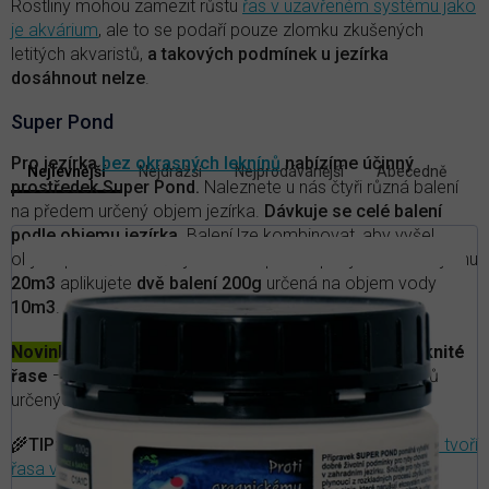
Rostliny mohou zamezit růstu
řas v uzavřeném systému jako
je akvárium
, ale to se podaří pouze zlomku zkušených
letitých akvaristů,
a takových podmínek u jezírka
dosáhnout nelze
.
Super Pond
V
Pro jezírka
bez okrasných leknínů
nabízíme účinný
Nejlevnější
Nejdražší
Nejprodávanější
Abecedně
Ř
ý
prostředek Super Pond.
Naleznete u nás čtyři různá balení
a
p
na předem určený objem jezírka.
Dávkuje se celé balení
z
i
podle objemu jezírka.
Balení lze kombinovat, aby vyšel
e
s
objem přesně na vaše jezírko. Například pro jezírko o objemu
n
p
20m3
aplikujete
dvě balení 200g
určená na objem vody
í
r
10m3
.
p
r
o
o
Novinka:
Vyzkoušejte naši
jezírkovou sadu
proti vláknité
d
d
řase
— balíček pečlivě vybraných bakteriálních přípravků
u
u
určených k řešení problémů
s růstem řas.
k
k
t
t
🌾
TIP:
Přečtěte si článek v našem magazínu
—
Proč se tvoří
ů
ů
řasa v jezírku?