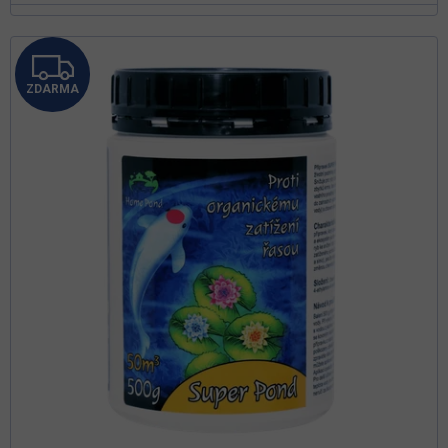
Z
ZDARMA
D
A
R
M
A