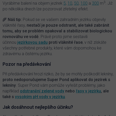
y
3
Vyrábíme balení na objem jezírek
5
,
10
,
50
,
100
a
300
m
. Ji
ž
v
po několika dnech lze pozorovat zřetelný efekt.
ý
p
🌾 Náš tip:
Pokud se ve vašem zahradním jezírku objevily
i
vláknité řasy,
nestačí je pouze odstranit, ale také zabránit
s
tomu, aby se problém opakoval a stabilizovat biologickou
u
rovnováhu ve vodě
. Právě proto jsme sestavili
účinnou
jezírkovou sadu
proti vláknité řase
, v níž získáte
všechny potřebné produkty, které vám dopomohou ke
zdravému a čistému jezírku.
Pozor na předávkování
Při předávkování hrozí riziko, že by se mohly poškodit lekníny,
proto nedoporučujeme Super Pond aplikovat do jezírek s
lekníny
.
Super Pond vám pomůže vyřešit problémy, jako
například
odstranění zelené vody
nebo
řasy v jezírku
, ale
také s
vysokým pH vody v jezírku
.
Jak dosáhnout nejlepšího účinku?