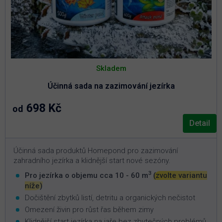
Skladem
Účinná sada na zazimování jezírka
698 Kč
od
Detail
Účinná sada produktů Homepond pro zazimování
zahradního jezírka a klidnější start nové sezóny.
3
Pro jezírka o objemu cca 10 - 60 m
(zvolte variantu
níže)
Dočištění zbytků listí, detritu a organických nečistot
Omezení živin pro růst řas během zimy
Klidnější start jezírka na jaře bez zbytečných problémů