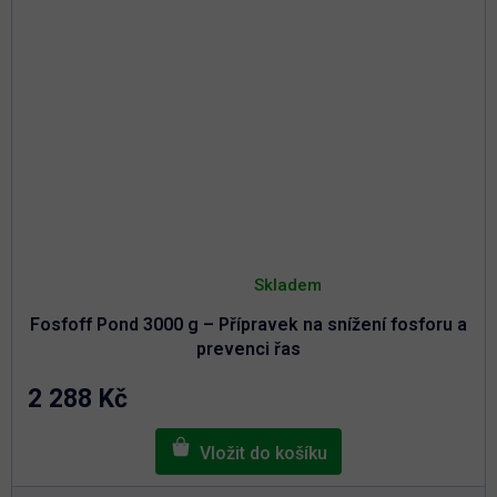
M
A
Průměrné
hodnocení
Skladem
produktu
je
Fosfoff Pond 3000 g – Přípravek na snížení fosforu a
5,0
z
prevenci řas
5
hvězdiček.
2 288 Kč