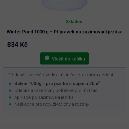
Průměrné
hodnocení
Skladem
produktu
je
Winter Pond 1000 g – Přípravek na zazimování jezírka
5,0
z
5
834 Kč
hvězdiček.
Předchází zelenání vody a růstu řas po zimním období.
3
Balení 1000g = pro jezírka o objemu 20m
Odebírá a váže živiny potřebné pro růst řas
Aplikace po zazimování jezírka
Neškodné pro ryby, živočichy a rostliny