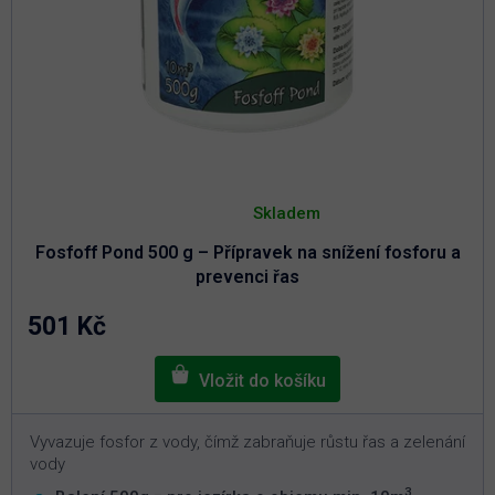
Průměrné
hodnocení
Skladem
produktu
je
Fosfoff Pond 500 g – Přípravek na snížení fosforu a
4,9
z
prevenci řas
5
hvězdiček.
501 Kč
Vyvazuje fosfor z vody, čímž zabraňuje růstu řas a zelenání
vody
3