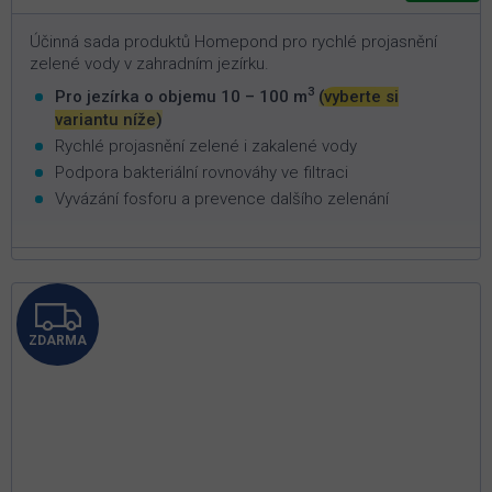
Účinná sada produktů Homepond pro rychlé projasnění
zelené vody v zahradním jezírku.
3
Pro jezírka o objemu 10 – 100 m
(vyberte si
variantu níže)
Rychlé projasnění zelené i zakalené vody
Podpora bakteriální rovnováhy ve filtraci
Vyvázání fosforu a prevence dalšího zelenání
Z
ZDARMA
D
A
R