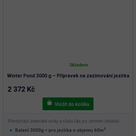
A
Průměrné
hodnocení
Skladem
produktu
je
Winter Pond 3000 g – Přípravek na zazimování jezírka
5,0
z
5
2 372 Kč
hvězdiček.
Předchází zelenání vody a růstu řas po zimním období.
3
Balení 3000g = pro jezírka o objemu 60m