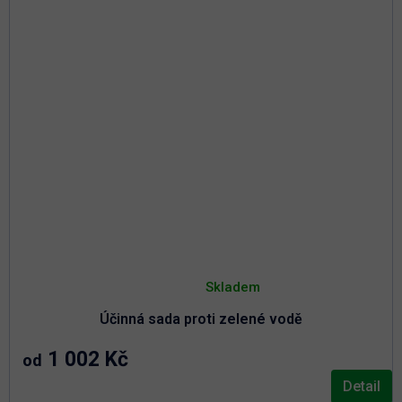
R
M
A
Průměrné
hodnocení
Skladem
produktu
je
Účinná sada proti zelené vodě
5,0
z
5
1 002 Kč
od
hvězdiček.
Detail