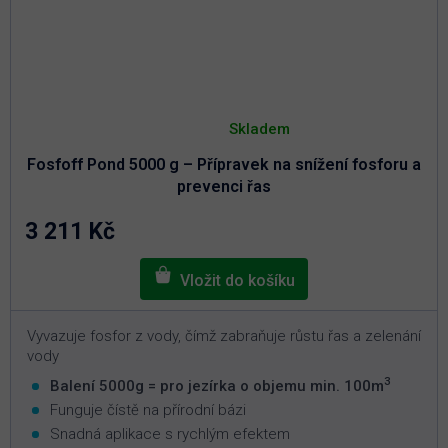
Průměrné
hodnocení
Skladem
produktu
je
Fosfoff Pond 5000 g – Přípravek na snížení fosforu a
5,0
z
prevenci řas
5
hvězdiček.
3 211 Kč
Vyvazuje fosfor z vody, čímž zabraňuje růstu řas a zelenání
vody
3
Balení 5000g = pro jezírka o objemu min. 100m
Funguje čístě na přírodní bázi
Snadná aplikace s rychlým efektem