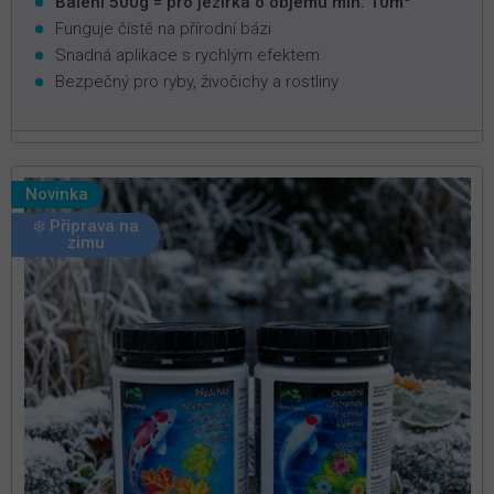
Balení 500g = pro jezírka o objemu min. 10m
Funguje čístě na přírodní bázi
Snadná aplikace s rychlým efektem
Bezpečný pro ryby, živočichy a rostliny
Novinka
❄️ Příprava na
zimu