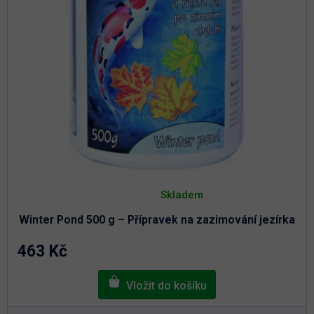
k
t
t
ů
ů
Průměrné
hodnocení
Skladem
produktu
je
Winter Pond 500 g – Přípravek na zazimování jezírka
5,0
z
5
463 Kč
hvězdiček.