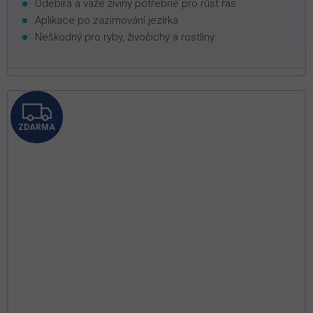
Odebírá a váže živiny potřebné pro růst řas
Aplikace po zazimování jezírka
Neškodný pro ryby, živočichy a rostliny
Z
ZDARMA
D
A
R
M
A