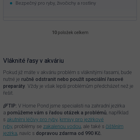
Bezpečný pro ryby, živočichy a rostliny
10
položek celkem
O
v
l
á
d
Vláknité řasy v akváriu
a
c
Pokud již máte v akváriu problém s vláknitými řasami, bude
í
nutné je
ručně odstranit nebo použít speciální řasové
p
preparáty
. Vždy je však lepší problémům předcházet než je
r
řešit.
v
k
🌾
TIP:
V Home Pond jsme specialisti na zahradní jezírka
y
v
a
pomůžeme vám s řadou otázek a problémů
, například
ý
s
akutními léčivy pro ryby
,
krmivy pro jezírkové
p
ryby
,
problémy se
zakalenou vodou
, ale také s
čištěním
i
jezírka
, navíc
s
dopravou zdarma od 990 Kč.
s