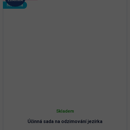
D
Novinka
A
R
M
A
Skladem
Účinná sada na odzimování jezírka