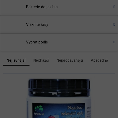
Bakterie do jezírka
Vláknité řasy
Vybrat podle
V
Nejlevnější
Nejdražší
Nejprodávanější
Abecedně
Ř
ý
a
p
z
i
e
s
n
p
í
r
p
r
o
o
d
d
u
u
k