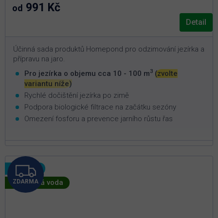
991 Kč
od
Detail
Účinná sada produktů Homepond pro odzimování jezírka a
přípravu na jaro.
3
Pro jezírka o objemu cca 10 - 100 m
(zvolte
variantu níže)
Rychlé dočištění jezírka po zimě
Podpora biologické filtrace na začátku sezóny
Omezení fosforu a prevence jarního růstu řas
Z
Novinka
🦠 Zelená voda
ZDARMA
D
A