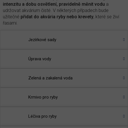
intenzitu a dobu osvětlení, pravidelně měnit vodu
a
udržovat akvárium čisté. V některých případech bude
užitečné
přidat do akvária ryby nebo krevety
, které se živí
řasami.
Produkty proti vláknité řase v akváriu
Jezírkové sady
Fosfoff Pond
- vyvazuje fosfor z vody, čímž zabraňuje
růstu řas a zelenání vody
Úprava vody
Winter Pond
- předchází zelenání vody a růstu řas po
zimním období
🌾
TIP:
Přečtěte si článek v našem magazínu
-
Proč se tvoří
Zelená a zakalená voda
řasa v jezírku?
Krmivo pro ryby
Léčiva pro ryby