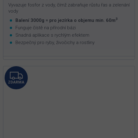
Vyvazuje fosfor z vody, čímž zabraňuje růstu řas a zelenání
vody
3
Balení 3000g = pro jezírka o objemu min. 60m
Funguje čístě na přírodní bázi
Snadná aplikace s rychlým efektem
Bezpečný pro ryby, živočichy a rostliny
Z
ZDARMA
D
A
R
M