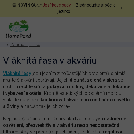
Přejít
🔵
NOVINKA
👉
Jezírkové sady
— Zjednodušte si péči o
na
jezírko
obsah
Zahradní jezírka
Vláknitá řasa v akváriu
Vláknité řasy
jsou jedním z nejčastějších problémů, s nimiž
majitelé akvárií setkávají. Jejich
dlouhá, zelená vlákna
se
mohou
rychle šířit a pokrývat rostliny, dekorace a dokonce
i vybavení akvária
. Kromě estetických problémů mohou
vláknité řasy také
konkurovat akvarijním rostlinám o světlo
a živiny
a narušit tak jejich zdraví.
Nejčastější příčinou množení vláknitých řas bývá
nadměrné
osvětlení, přebytek živin v akváriu nebo nedostatečná
filtrace
. Aby se předešlo jejich šíření, je důležité
regulovat