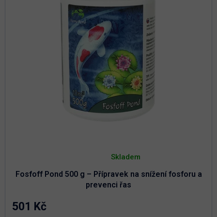
d
u
u
k
k
t
t
ů
ů
Průměrné
hodnocení
Skladem
produktu
je
Fosfoff Pond 500 g – Přípravek na snížení fosforu a
4,9
z
prevenci řas
5
hvězdiček.
501 Kč