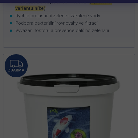
3
Pro jezírka o objemu 10 – 100 m
(vyberte si
variantu níže)
Rychlé projasnění zelené i zakalené vody
Podpora bakteriální rovnováhy ve filtraci
Vyvázání fosforu a prevence dalšího zelenání
Z
ZDARMA
D
A
R
M
A