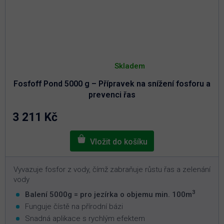
Průměrné
hodnocení
Skladem
produktu
je
Fosfoff Pond 5000 g – Přípravek na snížení fosforu a
5,0
z
prevenci řas
5
hvězdiček.
3 211 Kč
Vyvazuje fosfor z vody, čímž zabraňuje růstu řas a zelenání
vody
3
Balení 5000g = pro jezírka o objemu min. 100m
Funguje čístě na přírodní bázi
Snadná aplikace s rychlým efektem