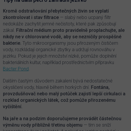
u
Kromě odstraňování přebytečných živin se vyplatí
zkontrolovat i stav filtrace
— slabý nebo ucpaný filtr
nedokáže zachytit jemné nečistoty, které pak způsobují
zákal.
Filtrační médium proto pravidelně proplachujte, ale
nikdy ne v chlorované vodě, aby se nezničily prospěšné
bakterie.
Tyto mikroorganismy jsou přirozeným čističem
vody, rozkládají organické zbytky a udržují rovnováhu v
jezírku. Pokud je jejich množství nízké, pomůže doplnění
bakteriálních kultur, například prostřednictvím přípravku
Bacter Pond
.
Dalším častým důvodem zakalení bývá nedostatečné
okysličení vody, hlavně během horkých dní.
Fontána,
provzdušňovač nebo malý potůček zajistí lepší cirkulaci a
rozklad organických látek, což pomůže přirozenému
vyčištění.
Na jaře a na podzim doporučujeme provádět částečnou
výměnu vody přibližně třetinu objemu
— tím se sníží