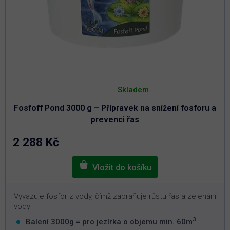
Průměrné
hodnocení
Skladem
produktu
je
Fosfoff Pond 3000 g – Přípravek na snížení fosforu a
5,0
z
prevenci řas
5
hvězdiček.
2 288 Kč
Vyvazuje fosfor z vody, čímž zabraňuje růstu řas a zelenání
vody
3
Balení 3000g = pro jezírka o objemu min. 60m