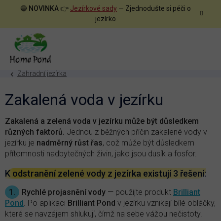
Přejít
🔵
NOVINKA
👉
Jezírkové sady
— Zjednodušte si péči o
na
jezírko
obsah
Zahradní jezírka
Zakalená voda v jezírku
Zakalená a zelená voda v jezírku může být důsledkem
různých faktorů.
Jednou z běžných příčin zakalené vody v
jezírku je
nadměrný růst řas
, což může být důsledkem
přítomnosti nadbytečných živin, jako jsou dusík a fosfor.
K odstranění zelené vody z jezírka existují 3 řešení:
1.
Rychlé projasnění vody
— použijte produkt
Brilliant
Pond
. Po aplikaci
Brilliant Pond
v jezírku vznikají bílé obláčky,
které se navzájem shlukují, čímž na sebe vážou nečistoty.