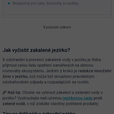
Bezpečný pro ryby, živočichy a rostliny
5
položek celkem
O
v
l
á
d
Jak vyčistit zakalené jezírko?
a
c
K odstranění a prevenci zakalené vody v jezírku je třeba
í
přijmout celou řadu opatření zaměřených na obnovu
p
rovnováhy ekosystému. Jedním z kroků je
redukce
množství
r
živin v jezírku
, což může být dosaženo pravidelným
v
odstraňováním odpadu a rozpadajících se rostlin.
k
y
v
🌾 Náš tip:
Chcete se vyhnout zakalení a zelenání vody v
ý
jezírku? Vyzkoušejte naši účinnou
jezírkovou sadu
proti
p
zelené vodě
, v níž získáte všechny potřebné produkty.
i
s
Tipy na další péči o zahradní jezírko