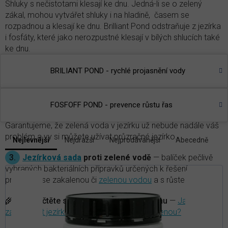
Shluky s nečistotami klesají ke dnu. Jedná-li se o zelený
zákal, mohou vytvářet shluky i na hladině, časem se
rozpadnou a klesají ke dnu. Brilliant Pond odstraňuje z jezírka
i fosfáty, které jako nerozpustné klesají v bílých shlucích také
ke dnu.
2.
Prevence růstu řas
— fosfor je hlavním iniciátorem
BRILIANT POND - rychlé projasnění vody
růstu řas jak vláknitých, tak jednobuněčných, které způsobují
všem známé
zelenání vody.
Největší množství fosfátů z
vody jezírka lze odstranit aplikací
Fostoff Pond
, hlavně v
FOSFOFF POND - prevence růstu řas
jarním období, kdy je značné množství různých pylů.
Garantujeme, že zelená voda v jezírku už nebude nadále váš
V
problém a vy si můžete užívat průzračné jezírko.
Nejlevnější
Nejdražší
Nejprodávanější
Abecedně
Ř
ý
a
3.
Jezírková sada
proti zelené vodě
— balíček pečlivě
p
z
vybraných bakteriálních přípravků určených k řešení
i
e
problémů se zakalenou či
zelenou vodou
a s růstem řas.
s
n
p
í
🌾
TIP:
Přečtěte si článek v našem magazínu
—
Jak
r
p
zabezpečit jezírko před odjezdem na dovolenou?
r
o
o
d