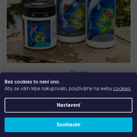
A
Průměrné
hodnocení
Skladem
produktu
je
Bez cookies to není ono
.
Účinná sada proti zelené vodě
5,0
Aby se vám lépe nakupovalo, používáme na webu
cookies
.
z
5
1 002 Kč
od
hvězdiček.
Nastavení
Detail
Účinná sada produktů Homepond pro rychlé projasnění
Souhlasím
zelené vody v zahradním jezírku.