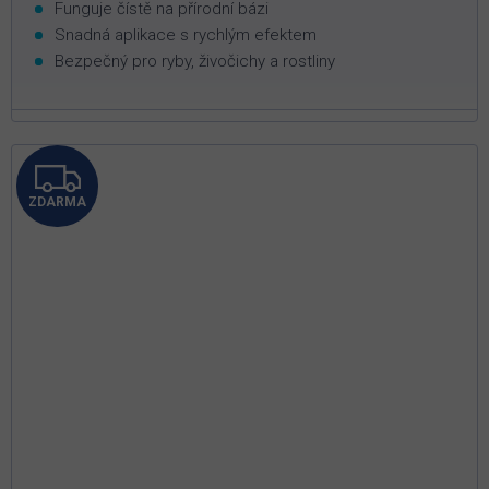
Funguje čístě na přírodní bázi
Snadná aplikace s rychlým efektem
Bezpečný pro ryby, živočichy a rostliny
Z
ZDARMA
D
A
R
M
A