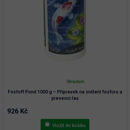
Průměrné
hodnocení
Skladem
produktu
je
Fosfoff Pond 1000 g – Přípravek na snížení fosforu a
4,9
z
prevenci řas
5
hvězdiček.
926 Kč