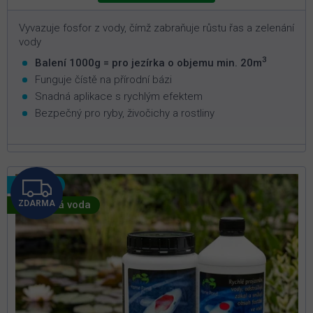
Vyvazuje fosfor z vody, čímž zabraňuje růstu řas a zelenání
vody
3
Balení 1000g = pro jezírka o objemu min. 20m
Funguje čístě na přírodní bázi
Snadná aplikace s rychlým efektem
Bezpečný pro ryby, živočichy a rostliny
Z
Novinka
🦠 Zelená voda
ZDARMA
D
A
R
M