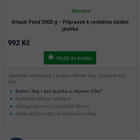
Průměrné
hodnocení
Skladem
produktu
je
Attack Pond 3000 g – Přípravek k rychlému čištění
4,9
z
jezírka
5
hvězdiček.
992 Kč
Okamžitě odstraňuje z jezírka vláknité řasy, spadané listí
atd.
3
Balení 3kg = pro jezírka o objemu 50m
Rychlá a efektivní aplikace
Zvyšuje účinnost biologické filtrace
Neškodný pro ryby, živočichy a rostliny