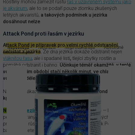
Rostliny mohou zamezit růstu
řas v uzavřeném systému jako
je akvárium
, ale to se podaří pouze zlomku zkušených
letitých akvaristů,
a takových podmínek u jezírka
dosáhnout nelze
.
Attack Pond proti řasám v jezírku
V
Attack Pond je přípravek pro velmi rychlé odstranění
Nejlevnější
Nejdražší
Nejprodávanější
Abecedně
Ř
ý
nečistot z jezír
k
a
.
Ze dna jezírka dokáže odstranit nejen
a
p
vláknitou řasu
, ale i spadané listí
,
tlející zbytky rostlin a
z
i
pomáhá odstranit i bahno.
Účinkuje téměř okamžitě, v teplé
e
s
vodě v letním období stačí několik minut, ve chladnější
n
p
vodě je to déle.
í
r
p
r
o
Nejčastěji zákazníci nakupují varianty
Attack Pond 3 kg a
1
0
o
d
kg
.
d
u
u
Novinka:
Jezírková sada
proti vláknité řase
— balíček
k
k
pečlivě vybraných bakteriálních přípravků určených k řešení
t
t
problémů
s růstem řas. Kromě přípravku Attack Pond v
ů
ů
balíčku najdete také
Kata Pond
a
Bacter Pond
.