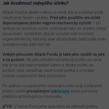
Jak dosáhnout nejlepšího účinku?
Attack Pond je ideální volbou ve chvíli, kdy je potřeba rychlý
zásah proti řasám v jezírku.
Před jeho použitím ale určitě
doporučujeme jezírko nejprve mechanicky vyčistit
— po
aplikaci se nečistoty uvolní, vystoupají nebo se snadno odsají
vysavačem. Vyčištěním dna se výrazně sníží množství
organické hmoty, která by jinak dlouhodobě zatěžovala vodu
a podporovala další růst řas.
Velkým přínosem Attack Pondu je také jeho využití na jaře
a na podzim.
Na jaře pomáhá nastartovat jezírko po zimě,
kdy je na dně nahromaděné bahno a zbytky rostlin, na
podzim zase usnadňuje zazimování jezírka a omezuje
rozklad organických látek pod ledem.
Po aplikaci nezapomeňte sledovat kvalitu vody a případně
jezírko ošetřit
prospěšnými
bakteriemi
, které pomohou
stabilizovat biologickou rovnováhu.
🌾
TIP:
V Home Pond jsme specialisti na zahradní jezírka