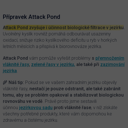
l
á
d
Přípravek Attack Pond
a
c
Attack Pond zvyšuje i účinnost biologické filtrace v jezírku
.
í
Uvolněný kyslík rovněž pomáhá odbourávat usazeniny
p
oxidací, snižuje riziko kyslíkového deficitu u ryb v horkých
r
letních měsících a přispívá k biorovnováze jezírka.
v
k
Attack Pond
vám pomůže vyřešit problémy
s
přemnožením
y
v
vláknité řasy
,
zelené řasy v jezírku,
ale také při
zazimování
ý
jezírka
.
p
i
🌾 Náš tip:
Pokud se ve vašem zahradním jezírku objevily
s
vláknité řasy,
nestačí je pouze odstranit, ale také zabránit
u
tomu, aby se problém opakoval a stabilizovat biologickou
rovnováhu ve vodě
. Právě proto jsme sestavili
účinnou
jezírkovou sadu
proti vláknité řase
, v níž získáte
všechny potřebné produkty, které vám dopomohou ke
zdravému a čistému jezírku.