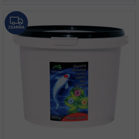
Z
ZDARMA
D
A
R
M
A