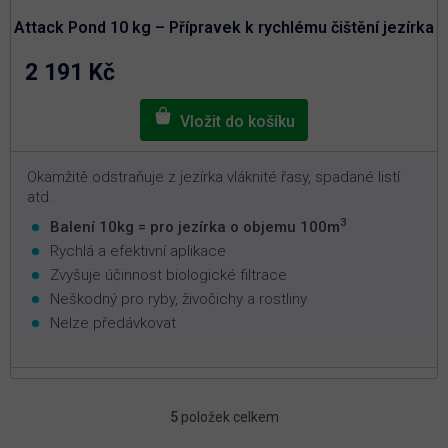
produktu
je
Attack Pond 10 kg – Přípravek k rychlému čištění jezírka
4,9
z
5
2 191 Kč
hvězdiček.
Okamžitě odstraňuje z jezírka vláknité řasy, spadané listí
atd.
3
Balení 10kg = pro jezírka o objemu 100m
Rychlá a efektivní aplikace
Zvyšuje účinnost biologické filtrace
Neškodný pro ryby, živočichy a rostliny
Nelze předávkovat
5
položek celkem
O
v