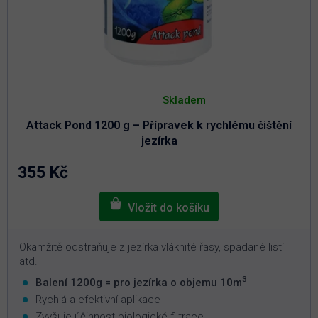
Průměrné
hodnocení
Skladem
produktu
je
Attack Pond 1200 g – Přípravek k rychlému čištění
5,0
z
jezírka
5
hvězdiček.
355 Kč
Okamžitě odstraňuje z jezírka vláknité řasy, spadané listí
atd.
3
Balení 1200g = pro jezírka o objemu 10m
Rychlá a efektivní aplikace
Zvyšuje účinnost biologické filtrace