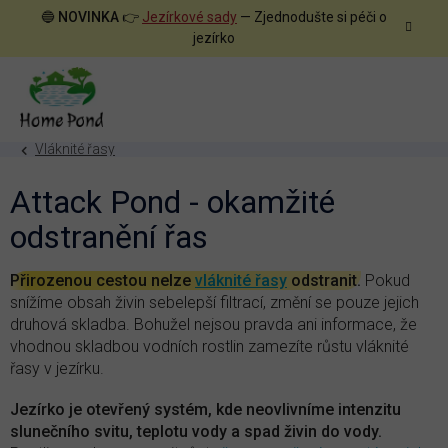
Přejít
🔵
NOVINKA
👉
Jezírkové sady
— Zjednodušte si péči o
na
jezírko
obsah
Vláknité řasy
Attack Pond - okamžité
odstranění řas
Přirozenou cestou nelze
vláknité řasy
odstranit.
Pokud
snížíme obsah živin sebelepší filtrací, změní se pouze jejich
druhová skladba.
Bohužel nejsou pravda ani informace, že
vhodnou skladbou vodních rostlin zamezíte růstu vláknité
řasy v jezírku.
Jezírko je otevřený systém, kde neovlivníme intenzitu
slunečního svitu, teplotu vody a spad živin do vody.