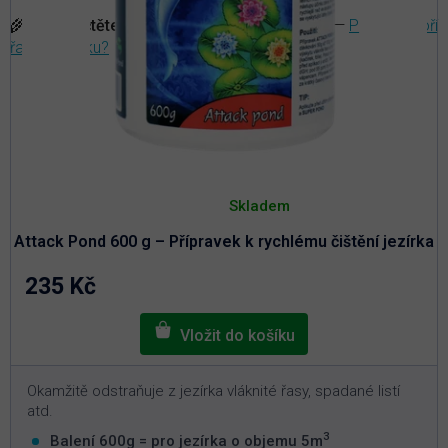
🌾
TIP:
Přečtěte si článek v našem magazínu
—
Proč se tvoří
řasa v jezírku?
Průměrné
hodnocení
Skladem
produktu
je
Attack Pond 600 g – Přípravek k rychlému čištění jezírka
5,0
z
5
235 Kč
hvězdiček.
Okamžitě odstraňuje z jezírka vláknité řasy, spadané listí
atd.
3
Balení 600g = pro jezírka o objemu 5m