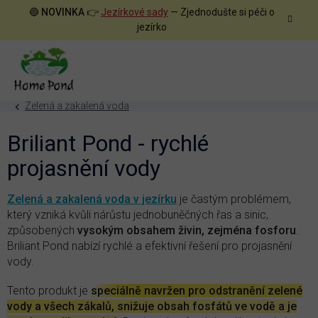
Přejít
🔵
NOVINKA
👉
Jezírkové sady
— Zjednodušte si péči o
na
jezírko
obsah
Zelená a zakalená voda
Briliant Pond - rychlé
projasnění vody
Zelená a zakalená voda v jezírku
je častým problémem,
který vzniká kvůli nárůstu jednobuněčných řas a sinic,
způsobených
vysokým obsahem živin, zejména fosforu
.
Briliant Pond nabízí rychlé a efektivní řešení pro projasnění
vody.
Tento produkt je
speciálně navržen pro odstranění zelené
vody a všech zákalů, snižuje obsah fosfátů ve vodě a je