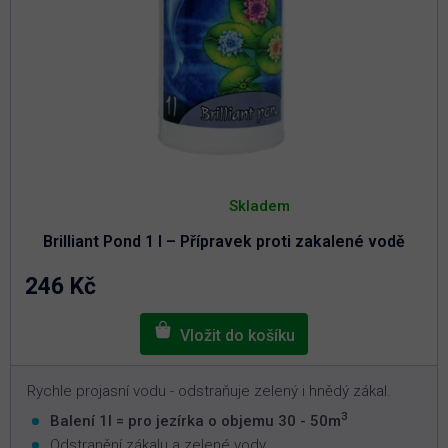
Průměrné
hodnocení
Skladem
produktu
je
Brilliant Pond 1 l – Přípravek proti zakalené vodě
4,9
z
5
246 Kč
hvězdiček.
Rychle projasní vodu - odstraňuje zelený i hnědý zákal.
3
Balení 1l = pro jezírka o objemu 30 - 50m
Odstranění zákalu a zelené vody