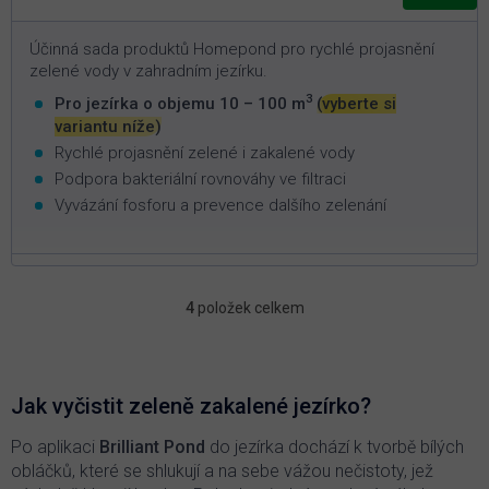
Účinná sada produktů Homepond pro rychlé projasnění
zelené vody v zahradním jezírku.
3
Pro jezírka o objemu 10 – 100 m
(vyberte si
variantu níže)
Rychlé projasnění zelené i zakalené vody
Podpora bakteriální rovnováhy ve filtraci
Vyvázání fosforu a prevence dalšího zelenání
4
položek celkem
O
v
l
á
d
Jak vyčistit zeleně zakalené jezírko?
a
c
Po aplikaci
Brilliant Pond
do jezírka dochází k tvorbě bílých
í
obláčků, které se shlukují a na sebe vážou nečistoty, jež
p