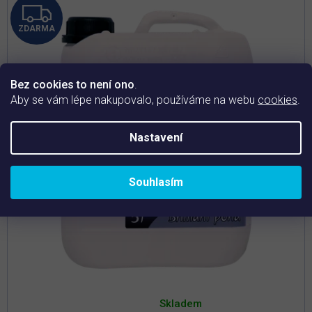
Z
ZDARMA
D
A
Bez cookies to není ono
.
R
Aby se vám lépe nakupovalo, používáme na webu
cookies
.
M
Nastavení
A
Souhlasím
Průměrné
hodnocení
Skladem
produktu