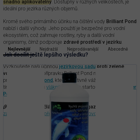
snadno aplikovatelný
. Dostupný v různých velikostech, je
ideální pro jezírka různých objemů.
Kromě svého primárního účinku na čištění vody
Brilliant Pond
nabízí i další výhody. Jeho použití je bezpečné pro vodní
ekosystém, což zahrnuje rostliny, ryby a další vodní
organismy, čímž podporuje
zdravé prostředí v jezírku
.
V
Nejlevnější
Nejdražší
Nejprodávanější
Abecedně
Ř
ý
Jak docílit ještě lepšího výsledku?
a
p
z
Vyzkoušejte naši účinnou
jezírkovou sadu
proti zelené
i
e
vodě
, v níž kromě přípravku Brilliant Pond najdete také
s
n
produkt
Fosfoff Pond
, který efektivně váže fosfor z vody a
p
í
tím zabraňuje růstu
vláknitých řas
, a startovací bakterie
Filter
r
p
Pond
.
r
o
o
d
d
🌾
TIP:
Přečtěte si článek v našem magazínu
—
Jak
u
u
zabezpečit jezírko před odjezdem na dovolenou
k
k
t
t
ů
ů