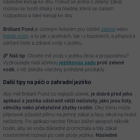
následně klesají ke dnu. Pokud se jedná o zelený zákal,
r
mohou se tvořit shluky i na hladině, které se časem
v
rozpadnou a také klesají ke dnu.
k
y
v
Brilliant Pond
je účinným řešením pro čištění
zelené
nebo
ý
hnědé vody
, a to jak v jezírkách, tak i v bazénech, a přispívá k
p
udržení čisté a zdravé vody v jezírku.
i
s
🌾 Náš tip:
Chcete mít vodu v jezírku čirou a projasněnou?
u
Vyzkoušejte naši účinnou
jezírkovou sadu
proti zelené
vodě
, v níž získáte všechny potřebné produkty.
Další tipy na péči o zahradní jezírko
Aby měl Briliant Pond co nejlepší účinek,
je dobré před jeho
aplikací z jezírka odstranit větší nečistoty, jako jsou listy,
větvičky nebo přebytečné zbytky rostlin
. Díky tomu může
přípravek působit přímo na jemný zákal a řasy, nikoli na hrubé
nečistoty. Po aplikaci nechte filtraci běžet alespoň několik
hodin, aby se voda důkladně promíchala a bílý zákal
rovnoměrně roznesl po celé ploše jezírka.
Následně