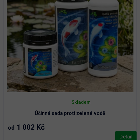
R
M
A
Průměrné
hodnocení
Skladem
produktu
je
Účinná sada proti zelené vodě
5,0
z
5
1 002 Kč
od
hvězdiček.
Detail