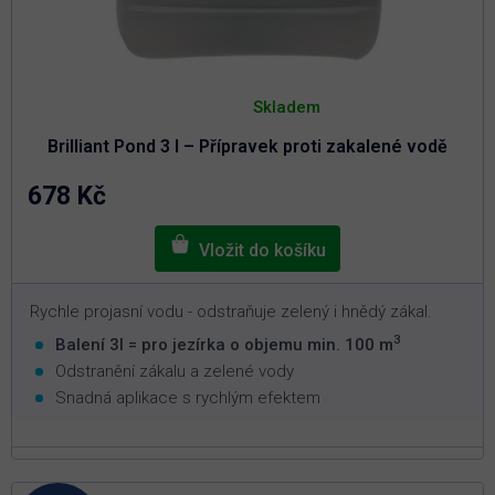
Průměrné
hodnocení
Skladem
produktu
je
Brilliant Pond 3 l – Přípravek proti zakalené vodě
4,9
z
5
678 Kč
hvězdiček.
Rychle projasní vodu - odstraňuje zelený i hnědý zákal.
3
Balení 3l = pro jezírka o objemu min. 100 m
Odstranění zákalu a zelené vody
Snadná aplikace s rychlým efektem