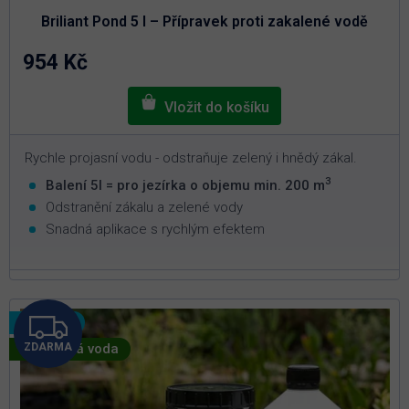
je
Briliant Pond 5 l – Přípravek proti zakalené vodě
5,0
z
5
954 Kč
hvězdiček.
Rychle projasní vodu - odstraňuje zelený i hnědý zákal.
3
Balení 5l = pro jezírka o objemu min. 200 m
Odstranění zákalu a zelené vody
Snadná aplikace s rychlým efektem
Z
Novinka
🦠 Zelená voda
ZDARMA
D
A