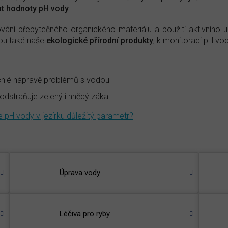
t hodnoty pH vody
.
vání přebytečného organického materiálu a použití aktivního uhl
ou také naše
ekologické přírodní produkty
, k monitoraci pH vo
ychlé nápravě problémů s vodou
 odstraňuje zelený i hnědý zákal
e pH vody v jezírku důležitý parametr?
Úprava vody
Léčiva pro ryby