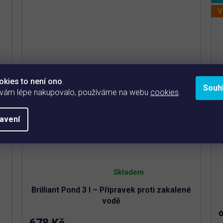
V
okies to není ono
.
Souh
 vám lépe nakupovalo, používáme na webu
cookies
.
avení
Průměrné
hodnocení
Skladem
produktu
je
Brilliant Pond 3 l – Přípravek proti zakalené
4,9
z
vodě
5
hvězdiček.