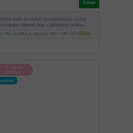
Detail
Účinná sada produktů Homepond pro rychlé
dstranění vláknité řasy v zahradním jezírku.
3
Pro jezírka o objemu 10 – 100 m
(zvolte
variantu níže)
Rychlé dočištění vláknité řasy a
mechanických nečistot
Postupné omezení dalšího růstu vláknité
řasy
🌸 Jarní
údržba
Podpora bakteriální rovnováhy a čistší vody v
jezírku
ovinka