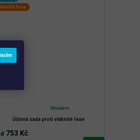
láknitá řasa
lasím
Průměrné
hodnocení
Skladem
produktu
je
Účinná sada proti vláknité řase
5,0
z
5
753 Kč
od
hvězdiček.