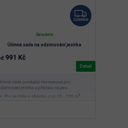
Z
ZDARMA
D
A
Skladem
Účinná sada na odzimování jezírka
R
991 Kč
od
M
Detail
A
Účinná sada produktů Homepond pro
dzimování jezírka a přípravu na jaro.
3
Pro jezírka o objemu cca 10 - 100 m
(zvolte variantu níže)
Rychlé dočištění jezírka po zimě
Podpora biologické filtrace na začátku
sezóny