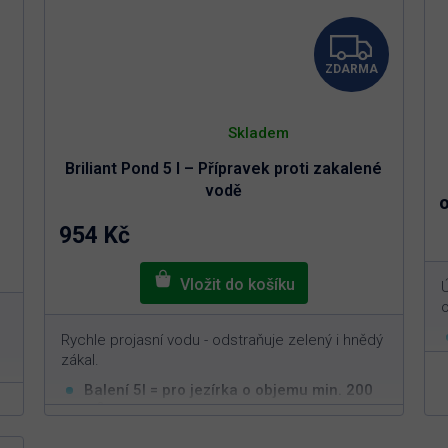
Z
ZDARMA
D
Průměrné
A
hodnocení
Skladem
produktu
je
R
Briliant Pond 5 l – Přípravek proti zakalené
5,0
z
vodě
5
M
hvězdiček.
954 Kč
A
o
Rychle projasní vodu - odstraňuje zelený i hnědý
zákal.
Balení 5l = pro jezírka o objemu min. 200
3
m
Odstranění zákalu a zelené vody