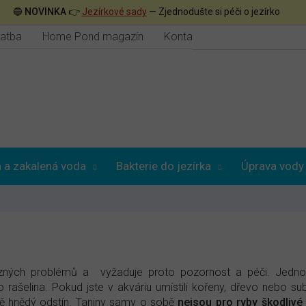
🔵
NOVINKA
👉
Jezírkové sady
— Zjednodušte si péči o jezírko
latba
Home Pond magazín
Kontakt
 a zakalená voda
Bakterie do jezírka
Úprava vody
ých problémů a vyžaduje proto pozornost a péči. Jednou 
bo rašelina. Pokud jste v akváriu umístili kořeny, dřevo nebo s
ě hnědý odstín. Taniny samy o sobě
nejsou pro ryby škodlivé