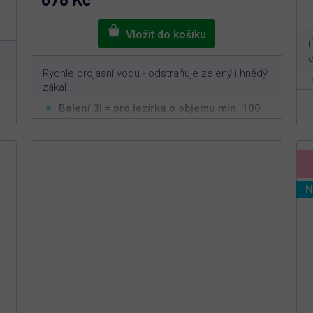
678 Kč
o
Rychle projasní vodu - odstraňuje zelený i hnědý
zákal.
Balení 3l = pro jezírka o objemu min. 100
3
m
Odstranění zákalu a zelené vody
Snadná aplikace s rychlým efektem
N