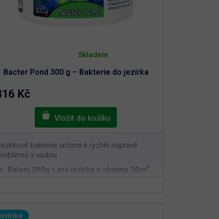
Průměrné
hodnocení
Skladem
produktu
je
Bacter Pond 300 g – Bakterie do jezírka
5,0
z
5
316 Kč
hvězdiček.
ezírkové bakterie určené k rychlé nápravě
problémů s vodou.
3
Balení 300g = pro jezírka o objemu 30m
Rychlá a efektivní aplikace
Nastavuje biorovnováhu v jezírku
Nelze předávkovat
ovinka