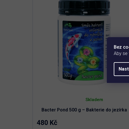
Bez co
Aby se
Nast
Průměrné
hodnocení
Skladem
produktu
je
Bacter Pond 500 g – Bakterie do jezírka
4,8
z
5
480 Kč
hvězdiček.