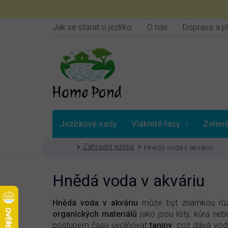
Přejít
na
obsah
Jak se starat o jezírko
O nás
Doprava a p
Jezírkové sady
Vláknité řasy
Zelená
Domů
Zahradní jezírka
Hnědá voda v akváriu
Vybrat podle
Hnědá voda v akváriu
Hnědá voda v akváriu
může být známkou různ
organických materiálů
jako jsou listy, kůra ne
postupem času uvolňovat
taniny
, což dává vod