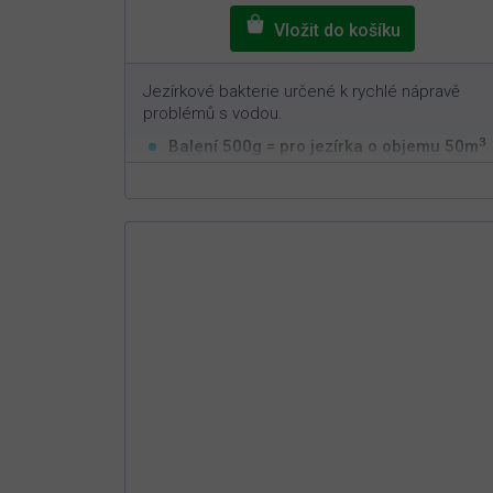
Jezírkové bakterie určené k rychlé nápravě
problémů s vodou.
3
Balení 500g = pro jezírka o objemu 50m
Rychlá a efektivní aplikace
Nastavuje biorovnováhu v jezírku
Nelze předávkovat