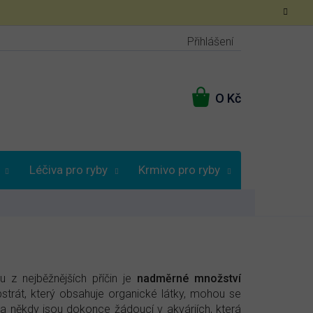
Přihlášení
NÁKUPNÍ
KOŠÍK
Léčiva pro ryby
Krmivo pro ryby
Poradna
z nejběžnějších příčin je
nadměrné množství
ubstrát, který obsahuje organické látky, mohou se
a někdy jsou dokonce žádoucí v akváriích, která