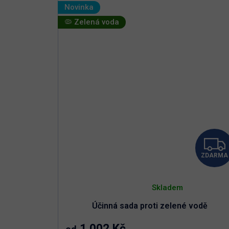
Nelze předávkovat
Novinka
🦠 Zelená voda
ZDARMA
Průměrné
hodnocení
Skladem
produktu
je
Účinná sada proti zelené vodě
5,0
z
5
1 002 Kč