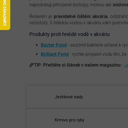
napodobují přirozené biotopy, mohou ale
snižova
Řešením je
pravidelné čištění akvária
, odstraňo
nečistoty. S hnědou vodou v akváriu vám pomoh
Produkty proti hnědé vodě v akváriu
Bacter Pond
- sezónní bakterie určené k r
Brilliant Pond
- rychle projasní vodu tím, že
🌾
TIP:
Přečtěte si článek v našem magazínu
-
J
Jezírkové sady
Krmivo pro ryby