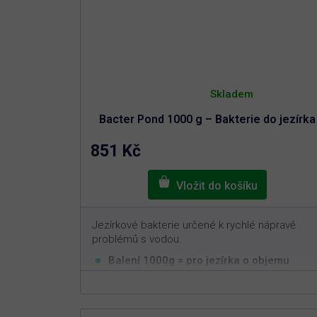
Průměrné
hodnocení
Skladem
produktu
je
Bacter Pond 1000 g – Bakterie do jezírka
5,0
z
5
851 Kč
hvězdiček.
Jezírkové bakterie určené k rychlé nápravě
problémů s vodou.
Balení 1000g = pro jezírka o objemu
3
100m
Rychlá a efektivní aplikace
Nastavuje biorovnováhu v jezírku