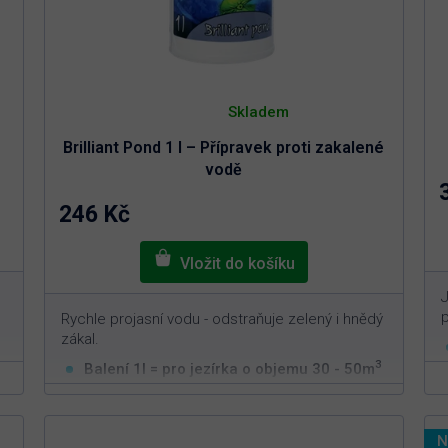
Průměrné
hodnocení
Skladem
produktu
je
Brilliant Pond 1 l – Přípravek proti zakalené
4,9
z
vodě
5
hvězdiček.
246 Kč
J
Rychle projasní vodu - odstraňuje zelený i hnědý
zákal.
3
Balení 1l = pro jezírka o objemu 30 - 50m
Odstranění zákalu a zelené vody
Snadná aplikace s rychlým efektem
N