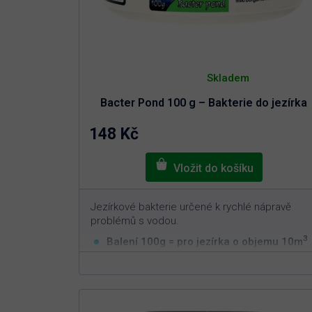
Průměrné
hodnocení
Skladem
produktu
je
Bacter Pond 100 g – Bakterie do jezírka
5,0
z
5
148 Kč
hvězdiček.
Jezírkové bakterie určené k rychlé nápravě
problémů s vodou.
3
Balení 100g = pro jezírka o objemu 10m
Rychlá a efektivní aplikace
Nastavuje biorovnováhu v jezírku
Nelze předávkovat