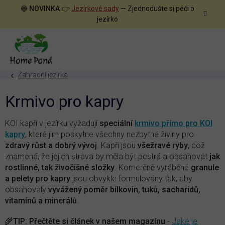
Přejít
🔵
NOVINKA
👉
Jezírkové sady
— Zjednodušte si péči o
na
jezírko
obsah
Zahradní jezírka
Krmivo pro kapry
KOI kapři v jezírku vyžadují
speciální
krmivo přímo pro KOI
kapry
, které jim poskytne všechny nezbytné živiny pro
zdravý růst a dobrý vývoj
. Kapři jsou
všežravé ryby
, což
znamená, že jejich strava by měla být pestrá a obsahovat
jak
rostlinné, tak živočišné složky
. Komerčně vyráběné
granule
a pelety pro kapry
jsou obvykle formulovány tak, aby
obsahovaly
vyvážený poměr bílkovin, tuků, sacharidů,
vitamínů a minerálů
.
🌾
TIP:
Přečtěte si článek v našem magazínu
-
Jaké je