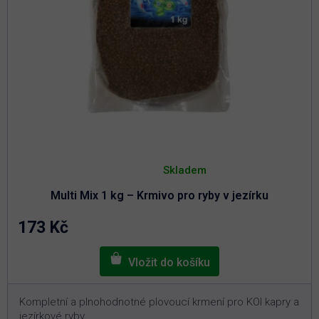
Průměrné
hodnocení
Skladem
produktu
je
Multi Mix 1 kg – Krmivo pro ryby v jezírku
4,9
z
5
173 Kč
hvězdiček.
Kompletní a plnohodnotné plovoucí krmení pro KOI kapry a
jezírkové ryby.