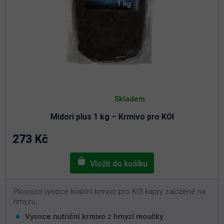
Průměrné
hodnocení
Skladem
produktu
je
Midori plus 1 kg – Krmivo pro KOI
4,8
z
5
273 Kč
hvězdiček.
Plovoucí vysoce kvalitní krmivo pro KOI kapry založené na
hmyzu.
Vysoce nutriční krmivo z hmyzí moučky