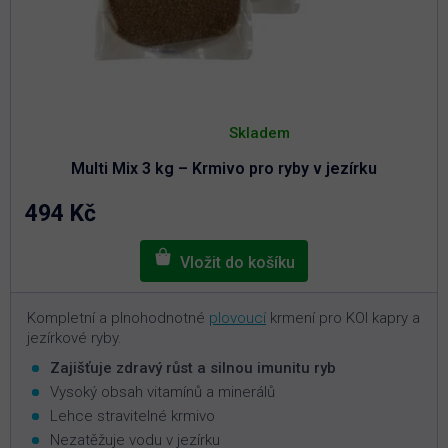
Průměrné
hodnocení
Skladem
produktu
je
Multi Mix 3 kg – Krmivo pro ryby v jezírku
5,0
z
5
494 Kč
hvězdiček.
Kompletní a plnohodnotné
plovoucí
krmení pro KOI kapry a
jezírkové ryby.
Zajišťuje zdravý růst a silnou imunitu ryb
Vysoký obsah vitamínů a minerálů
Lehce stravitelné krmivo
Nezatěžuje vodu v jezírku