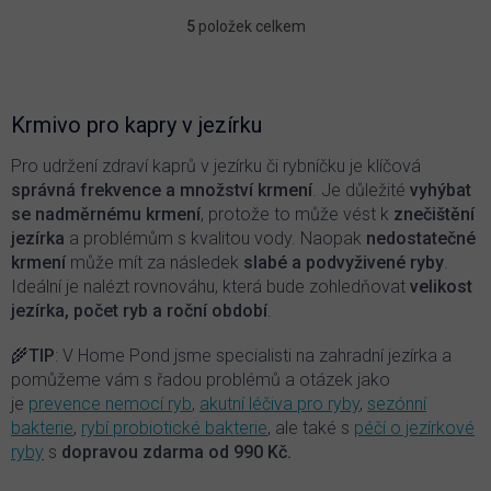
5
položek celkem
O
v
l
á
d
Krmivo pro kapry v jezírku
a
c
Pro udržení zdraví kaprů v jezírku či rybníčku je klíčová
í
správná frekvence a množství krmení
. Je důležité
vyhýbat
p
se nadměrnému krmení
, protože to může vést k
znečištění
r
jezírka
a problémům s kvalitou vody. Naopak
nedostatečné
v
krmení
může mít za následek
slabé a podvyživené ryby
.
k
y
Ideální je nalézt rovnováhu, která bude zohledňovat
velikost
v
jezírka, počet ryb a roční období
.
ý
p
🌾
TIP
: V Home Pond jsme specialisti na zahradní jezírka a
i
pomůžeme vám s řadou problémů a otázek jako
s
je
prevence nemocí ryb
,
akutní léčiva pro ryby
,
sezónní
u
bakterie
,
rybí probiotické bakterie
, ale také s
péčí o jezírkové
ryby
s
dopravou zdarma od 990 Kč.