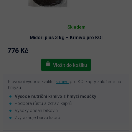
Průměrné
hodnocení
Skladem
produktu
je
Midori plus 3 kg – Krmivo pro KOI
5,0
z
5
776 Kč
hvězdiček.
Plovoucí vysoce kvalitní
krmivo
pro KOI kapry založené na
hmyzu.
Vysoce nutriční krmivo z hmyzí moučky
Podpora růstu a zdraví kaprů
Vysoký obsah bílkovin
Zvýrazňuje barvu kaprů