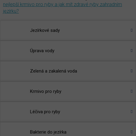
nejlepší krmivo pro ryby a jak mít zdravé ryby zahradním
jezírku?
Jezírkové sady
Úprava vody
Zelená a zakalená voda
Krmivo pro ryby
Léčiva pro ryby
Bakterie do jezírka