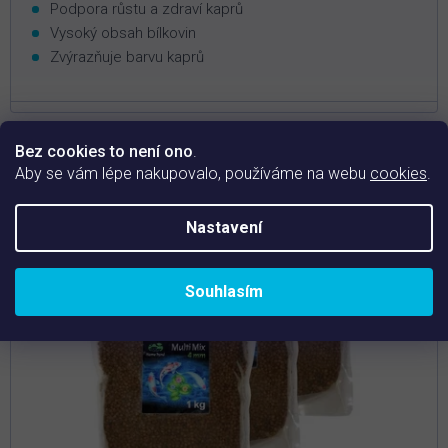
Podpora růstu a zdraví kaprů
Vysoký obsah bílkovin
Zvýrazňuje barvu kaprů
Bez cookies to není ono
.
Aby se vám lépe nakupovalo, používáme na webu
cookies
.
Nastavení
Souhlasím