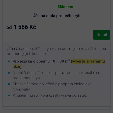
Průměrné
hodnocení
Skladem
produktu
je
Účinná sada pro léčbu ryb
5,0
z
5
1 566 Kč
od
hvězdiček.
Detail
Účinná sada pro léčbu ryb v zahradním jezírku a následnou
podporu jejich kondice.
3
Pro jezírka o objemu 10 – 30 m
(vyberte si variantu
níže)
Akutní řešení při plísních, parazitech a bakteriálních
problémech ryb
Obnova filtrace po léčbě a podpora biologické
rovnováhy
Posílení imunity ryb a kvalitní výživa po zátěži