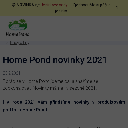
Přejít
🔵
NOVINKA
👉
Jezírkové sady
— Zjednodušte si péči o
na
jezírko
obsah
Rady a tipy
Home Pond novinky 2021
23.2.2021
Pořád se v Home Pond jdeme dál a snažíme se
zdokonalovat. Novinky máme i v sezoně 2021.
I v roce 2021 vám přinášíme novinky v produktovém
portfoliu Home Pond.