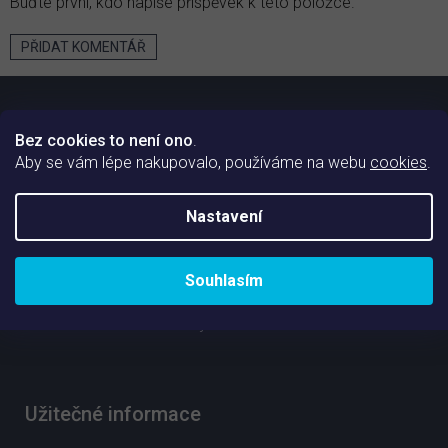
Buďte první, kdo napíše příspěvek k této položce.
PŘIDAT KOMENTÁŘ
Z
á
p
Bez cookies to není ono
.
a
Aby se vám lépe nakupovalo, používáme na webu
cookies
.
t
í
Nastavení
O nákupu
Doprava a platba
Souhlasím
Obchodní podmínky
Ochrana osobních údajů
Užitečné informace