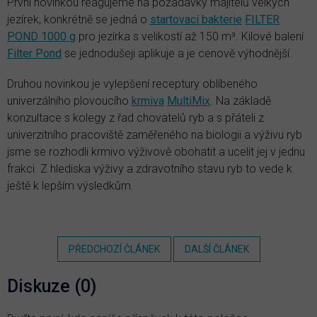
První novinkou reagujeme na požadavky majitelů velkých
jezírek, konkrétně se jedná o
startovací bakterie
FILTER
POND 1000 g
pro jezírka s velikostí až 150 m³. Kilové balení
Filter Pond
se jednodušeji aplikuje a je cenově výhodnější.
Druhou novinkou je vylepšení receptury oblíbeného
univerzálního plovoucího
krmiva
MultiMix
. Na základě
konzultace s kolegy z řad chovatelů ryb a s přáteli z
univerzitního pracoviště zaměřeného na biologii a výživu ryb
jsme se rozhodli krmivo výživově obohatit a ucelit jej v jednu
frakci. Z hlediska výživy a zdravotního stavu ryb to vede k
ještě k lepším výsledkům.
PŘEDCHOZÍ ČLÁNEK
DALŠÍ ČLÁNEK
Diskuze (0)