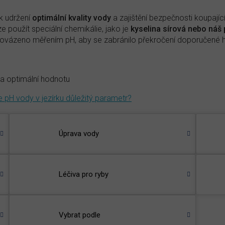
k udržení
optimální kvality vody
a zajištění bezpečnosti koupají
ze použít speciální chemikálie, jako je
kyselina sírová nebo náš
rovázeno měřením pH, aby se zabránilo překročení doporučené 
 na optimální hodnotu
e pH vody v jezírku důležitý parametr?
Úprava vody
Léčiva pro ryby
Vybrat podle