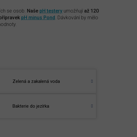
cích se osob.
Naše
pH testery
umožňují
až 120
 přípravek
pH minus Pond
. Dávkování by mělo
hodnoty.
Zelená a zakalená voda
Bakterie do jezírka