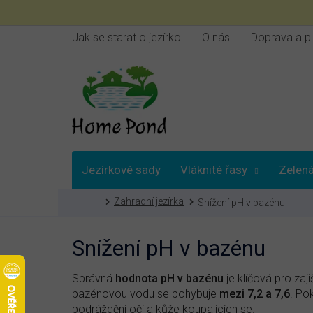
Přejít
na
obsah
Jak se starat o jezírko
O nás
Doprava a p
Jezírkové sady
Vláknité řasy
Zelená
Domů
Zahradní jezírka
Snížení pH v bazénu
Vybrat podle
Snížení pH v bazénu
Správná
hodnota pH v bazénu
je klíčová pro zaj
bazénovou vodu se pohybuje
mezi 7,2 a 7,6
. Po
podráždění očí a kůže koupajících se.