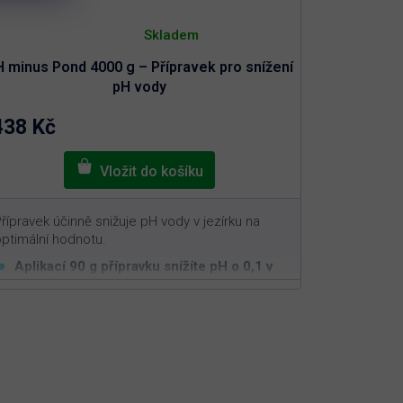
Průměrné
hodnocení
Skladem
produktu
je
H minus Pond 4000 g – Přípravek pro snížení
5,0
z
pH vody
5
hvězdiček.
438 Kč
řípravek účinně snižuje pH vody v jezírku na
ptimální hodnotu.
Aplikací 90 g přípravku snížíte pH o 0,1 v
3
10 m
vody
Bezpečný pro živé organismy v jezírku
Snižuje vysoké pH vody v zahradním jezírku
na optimálních 6,5 až 7,5