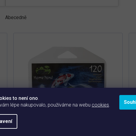
Abecedně
okies to není ono
.
Souh
 vám lépe nakupovalo, používáme na webu
cookies
.
avení