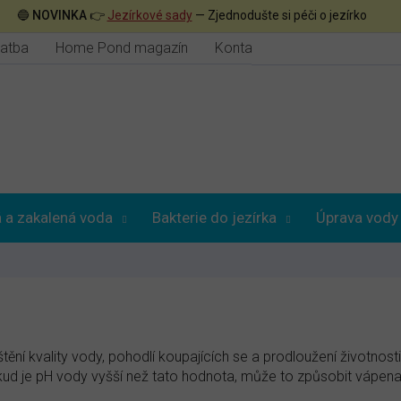
🔵
NOVINKA
👉
Jezírkové sady
— Zjednodušte si péči o jezírko
latba
Home Pond magazín
Kontakt
 a zakalená voda
Bakterie do jezírka
Úprava vody
ištění kvality vody, pohodlí koupajících se a prodloužení životno
kud je pH vody vyšší než tato hodnota, může to způsobit vápena