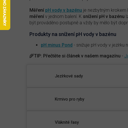
Měření
pH vody v bazénu
je nezbytným krokem 
měření
v jednom balení. K
snížení pH v bazénu
l
být prováděno postupně a vždy by mělo být dop
Produkty na snížení pH vody v bazénu
pH minus Pond
- s
nižuje pH vody v jezírku
🌾
TIP:
Přečtěte si článek v našem magazínu
-
J
Jezírkové sady
Krmivo pro ryby
Vláknité řasy