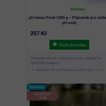
Průměrné
hodnocení
Skladem
produktu
je
pH minus Pond 1600 g – Přípravek pro sníže
5,0
z
pH vody
5
hvězdiček.
207 Kč
Přípravek účinně snižuje pH vody v jezírku na
optimální hodnotu.
Aplikací 90 g přípravku snížíte pH o 0,1 v
3
10 m
vody
Bezpečný pro živé organismy v jezírku
Snižuje vysoké pH vody v zahradním jezírku
Novinka
na optimálních 6,5 až 7,5
Vysoké pH
vody