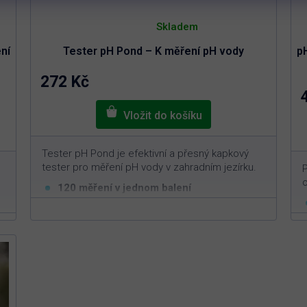
Průměrné
hodnocení
Skladem
produktu
je
ní
Tester pH Pond – K měření pH vody
p
4,9
z
5
272 Kč
hvězdiček.
Tester pH Pond je efektivní a přesný kapkový
tester pro měření pH vody v zahradním jezírku.
P
o
120 měření v jednom balení
Kapkový systém pro přesné měření
Ideální pro rychlou a efektivní kontrolu pH
Jednoduché použití bez potřeby speciálního
vybavení