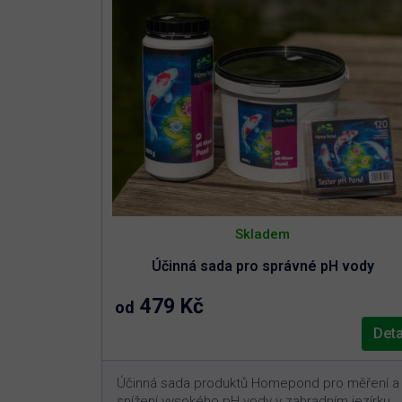
Skladem
Účinná sada pro správné pH vody
479 Kč
od
Deta
Účinná sada produktů Homepond pro měření a
snížení vysokého pH vody v zahradním jezírku.