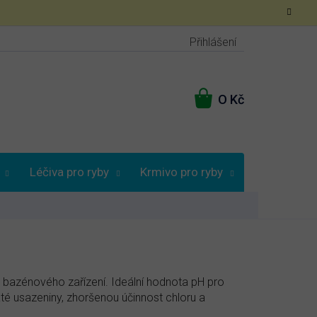
Přihlášení
NÁKUPNÍ
KOŠÍK
Léčiva pro ryby
Krmivo pro ryby
Poradna
sti bazénového zařízení. Ideální hodnota pH pro
té usazeniny, zhoršenou účinnost chloru a