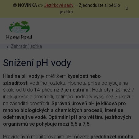
Přejít
🔵
NOVINKA
👉
Jezírkové sady
— Zjednodušte si péči o
na
jezírko
obsah
Zahradní jezírka
Snížení pH vody
Hladina pH vody
je měřítkem
kyselosti nebo
zásaditosti
vodního roztoku. Hodnota pH se pohybuje na
škále od 0 do 14, přičemž
7 je neutrální
. Hodnoty nižší než 7
indikují kyselé prostředí, zatímco hodnoty vyšší než 7 ukazují
na zásadité prostředí.
Správná úroveň pH je klíčová pro
mnoho biologických a chemických procesů, které se
odehrávají ve vodě. Optimální pH pro většinu jezírkových
organismů se pohybuje mezi 6,5 a 7,5.
Pravidelným monitorováním pH můžete
předcházet mnoha