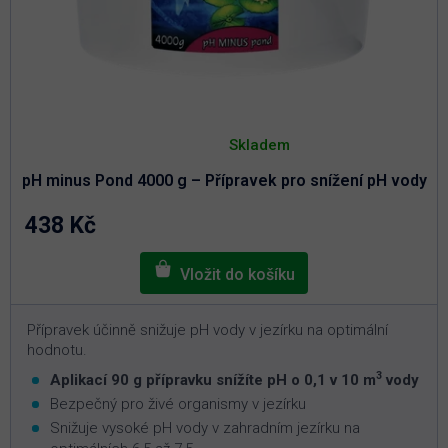
Průměrné
hodnocení
Skladem
produktu
je
pH minus Pond 4000 g – Přípravek pro snížení pH vody
5,0
z
5
438 Kč
hvězdiček.
Přípravek účinně snižuje pH vody v jezírku na optimální
hodnotu.
3
Aplikací 90 g přípravku snížíte pH o 0,1 v 10 m
vody
Bezpečný pro živé organismy v jezírku
Snižuje vysoké pH vody v zahradním jezírku na