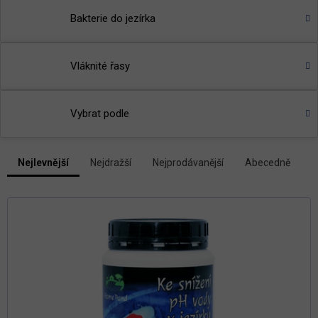
Bakterie do jezírka
Vláknité řasy
Vybrat podle
V
Nejlevnější
Nejdražší
Nejprodávanější
Abecedně
Ř
ý
a
p
z
i
e
s
n
p
í
r
p
r
o
o
d
d
u
u
k