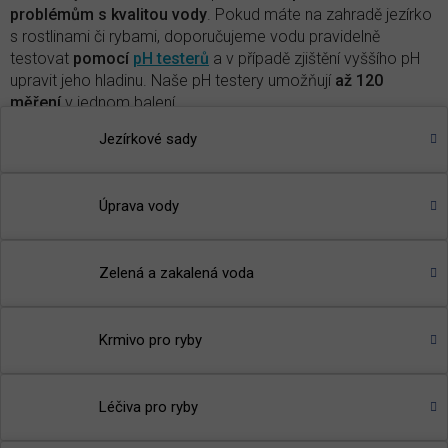
problémům s kvalitou vody
.
Pokud máte na zahradě jezírko
s rostlinami či rybami, doporučujeme vodu pravidelně
testovat
pomocí
pH testerů
a v případě zjištění vyššího pH
upravit jeho hladinu. Naše pH testery umožňují
až 120
měření
v jednom balení.
Jezírkové sady
Produkty na snížení pH vody
pH minus Pond
- s
nižuje pH vody v jezírku na optimální
hodnotu
Úprava vody
🌾
TIP:
Přečtěte si článek v našem magazínu
-
Je pH vody v
jezírku důležitý parametr?
Zelená a zakalená voda
Krmivo pro ryby
Léčiva pro ryby