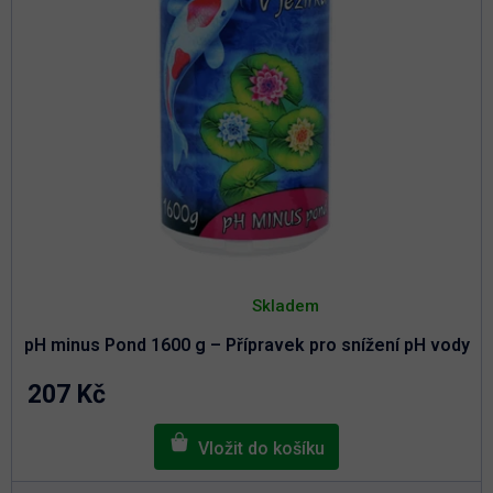
k
t
t
ů
ů
Průměrné
hodnocení
Skladem
produktu
je
pH minus Pond 1600 g – Přípravek pro snížení pH vody
5,0
z
5
207 Kč
hvězdiček.