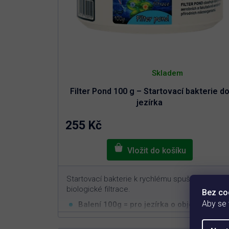
t
ů
Průměrné
hodnocení
Skladem
produktu
je
Filter Pond 100 g – Startovací bakterie d
4,9
z
jezírka
5
hvězdiček.
255 Kč
Startovací bakterie k rychlému spuštění
biologické filtrace.
Bez co
Aby se
3
Balení 100g = pro jezírka o objemu 10m
Rychlá a efektivní aplikace