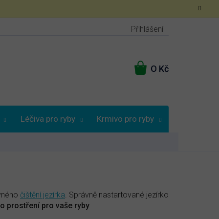
Přihlášení
NÁKUPNÍ
KOŠÍK
Léčiva pro ryby
Krmivo pro ryby
Poradna
ávného
čištění jezírka
. Správně nastartované jezírko
o prostření pro vaše ryby
.