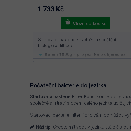
hvězdiček.
1 733 Kč
Startovací bakterie k rychlému spuštění
biologické filtrace.
Balení 1000g = pro jezírka o objemu až
3
150m
Rychlá a efektivní aplikace
Vhodné pro jarní období
Nelze předávkovat
Počáteční bakterie do jezírka
Startovací bakterie
Filter Pond
jsou tvořeny vhod
společně s filtrací srdcem celého jezírka udržují
Startovací bakterie Filter Pond vám pomůžou vyř
🌾 Náš tip:
Chcete mít vodu v jezírku stále čistou