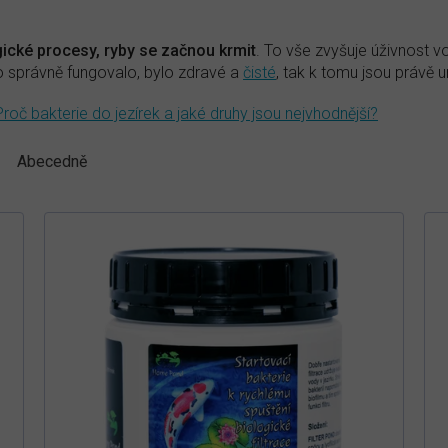
ogické procesy, ryby se začnou krmit
. To vše zvyšuje úživnost vo
ko správně fungovalo, bylo zdravé a
čisté
, tak k tomu jsou právě 
Proč bakterie do jezírek a jaké druhy jsou nejvhodnější?
Abecedně