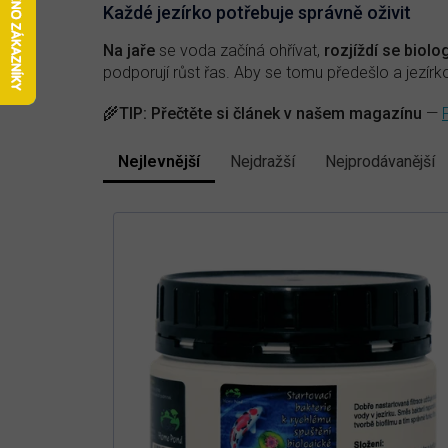
Každé jezírko potřebuje správně oživit
Na jaře
se voda začíná ohřívat,
rozjíždí se biol
podporují růst řas. Aby se tomu předešlo a jezír
🌾
TIP:
Přečtěte si článek v našem magazínu
—
Nejlevnější
Nejdražší
Nejprodávanější
Ř
a
V
z
e
ý
n
p
í
i
p
s
r
p
o
r
d
u
o
k
d
t
u
ů
k