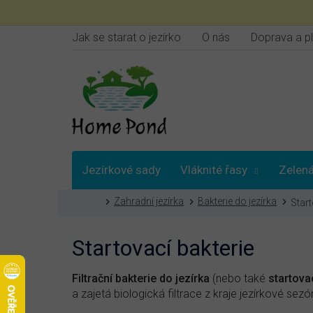
Přejít
na
obsah
Jak se starat o jezírko
O nás
Doprava a p
Jezírkové sady
Vláknité řasy
Zelená
Domů
Zahradní jezírka
Bakterie do jezírka
Start
Vybrat podle
Startovací bakterie
Filtrační bakterie do jezírka
(nebo také
startova
a zajetá biologická filtrace z kraje jezírkové sezó