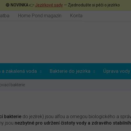
🔵
NOVINKA
👉
Jezírkové sady
— Zjednodušte si péči o jezírko
latba
Home Pond magazín
Kontakt
 a zakalená voda
Bakterie do jezírka
Úprava vody
ovací bakterie
cí bakterie
do jezírek) jsou alfou a omegou biologického a spr
ny jsou
nezbytné pro udržení čistoty vody a zdravého stabilníh