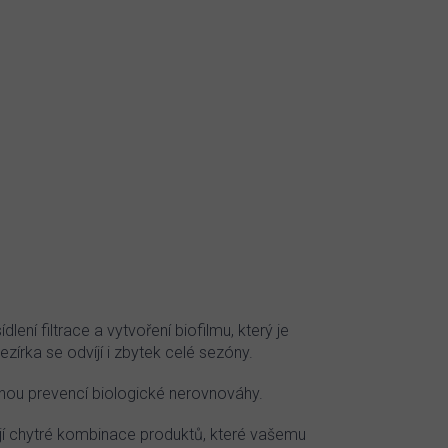
dlení filtrace a vytvoření biofilmu, který je
zírka se odvíjí i zbytek celé sezóny.
nnou prevencí biologické nerovnováhy.
jí chytré kombinace produktů, které vašemu