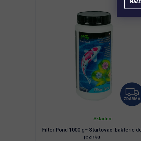
Vhodné pro jarní období
Nast
Nelze předávkovat
ZDARMA
Průměrné
hodnocení
Skladem
produktu
je
Filter Pond 1000 g– Startovací bakterie d
5,0
z
jezírka
5