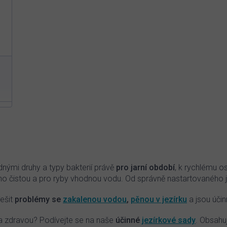
M
A
O
v
l
á
d
nými druhy a typy bakterií právě
pro jarní období
, k rychlému osí
a
cího čistou a pro ryby vhodnou vodu. Od správně nastartovaného je
c
í
ešit
problémy se
zakalenou vodou
,
pěnou v jezírku
a jsou úči
p
r
 a zdravou? Podívejte se na naše
účinné
jezírkové sady
. Obsahu
v