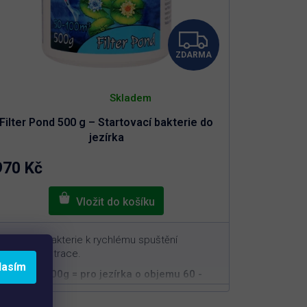
Z
ZDARMA
D
Průměrné
A
hodnocení
Skladem
produktu
je
R
Filter Pond 500 g – Startovací bakterie do
5,0
z
jezírka
5
M
hvězdiček.
970 Kč
A
tartovací bakterie k rychlému spuštění
iologické filtrace.
lasím
Balení 500g = pro jezírka o objemu 60 -
3
100m
Rychlá a efektivní aplikace