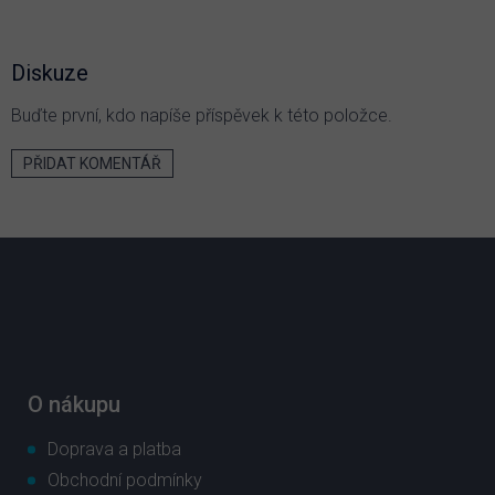
Diskuze
Buďte první, kdo napíše příspěvek k této položce.
PŘIDAT KOMENTÁŘ
Z
á
p
a
t
í
O nákupu
Doprava a platba
Obchodní podmínky