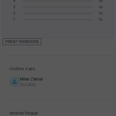
0x
4
5,0
0x
3
z
0x
2
5
0x
1
hvězdiček.
PŘIDAT HODNOCENÍ
V
ý
p
i
s
Uvidíme z jara..
h
o
Milan Zlámal
d
Hodnocení produktu je 5 z 5 hvězdiček.
26.3.2026
n
o
c
e
n
í
opravdu funguje