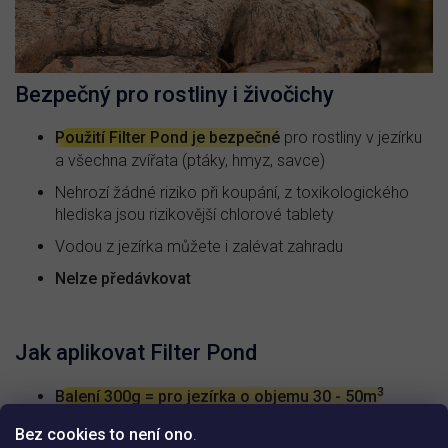
Bezpečný pro rostliny i živočichy
Použití Filter Pond je bezpečné
pro rostliny v jezírku
a všechna zvířata (ptáky, hmyz, savce)
Nehrozí žádné riziko při koupání, z toxikologického
hlediska jsou rizikovější chlorové tablety
Vodou z jezírka můžete i zalévat zahradu
Nelze předávkovat
Jak aplikovat Filter Pond
3
Balení 300g = pro jezírka o objemu 30 - 50m
Bakteriální přípravek Filter Pond rozmíchejte v
Bez cookies to není ono
.