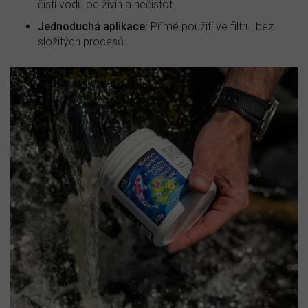
čistí vodu od živin a nečistot.
Jednoduchá aplikace:
Přímé použití ve filtru, bez
složitých procesů.