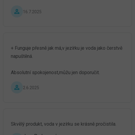
Hodnocení produktu je 5 z 5 hvězdiček.
16.7.2025
+ Funguje přesně jak má,v jezírku je voda jako čerstvě
napuštěná.
Absolutní spokojenost,můžu jen doporučit.
Hodnocení produktu je 5 z 5 hvězdiček.
2.6.2025
Skvělý produkt, voda v jezírku se krásně pročistila.