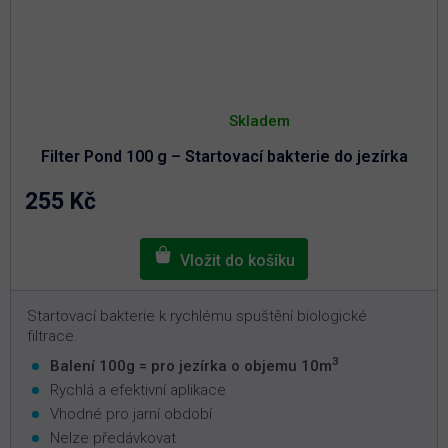
Průměrné
hodnocení
Skladem
produktu
je
Filter Pond 100 g – Startovací bakterie do jezírka
4,9
z
5
255 Kč
hvězdiček.
Startovací bakterie k rychlému spuštění biologické
filtrace.
3
Balení 100g = pro jezírka o objemu 10m
Rychlá a efektivní aplikace
Vhodné pro jarní období
Nelze předávkovat