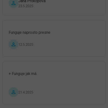
Jana Prokopová
Hodnocení produktu je 5 z 5 hvězdiček.
23.5.2025
Funguje naprosto presne
Hodnocení produktu je 5 z 5 hvězdiček.
12.5.2025
+ Funguje jak má.
Hodnocení produktu je 5 z 5 hvězdiček.
21.4.2025