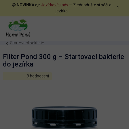
Přejít
🔵
NOVINKA
👉
Jezírkové sady
— Zjednodušte si péči o
na
jezírko
obsah
Startovací bakterie
Filter Pond 300 g – Startovací bakterie
do jezírka
Průměrné
9 hodnocení
hodnocení
produktu
je
5,0
z
5
hvězdiček.