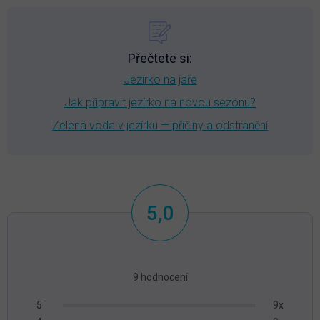
Přečtete si:
Jezírko na jaře
Jak připravit jezírko na novou sezónu?
Zelená voda v jezírku — příčiny a odstranění
5,0
Průměrné
hodnocení
9 hodnocení
produktu
9x
5
je