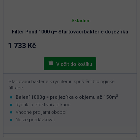
Průměrné
hodnocení
Skladem
produktu
je
Filter Pond 1000 g– Startovací bakterie do jezírka
5,0
z
5
1 733 Kč
hvězdiček.
Startovací bakterie k rychlému spuštění biologické
filtrace.
3
Balení 1000g = pro jezírka o objemu až 150m
Rychlá a efektivní aplikace
Vhodné pro jarní období
Nelze předávkovat