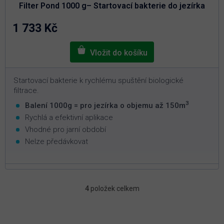
je
Filter Pond 1000 g– Startovací bakterie do jezírka
5,0
z
5
1 733 Kč
hvězdiček.
Startovací bakterie k rychlému spuštění biologické
filtrace.
3
Balení 1000g = pro jezírka o objemu až 150m
Rychlá a efektivní aplikace
Vhodné pro jarní období
Nelze předávkovat
4
položek celkem
O
v
l
á