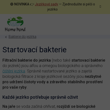
Přejít
🔵
NOVINKA
👉
Jezírkové sady
— Zjednodušte si péči o
na
jezírko
obsah
Bakterie do jezírka
Startovací bakterie
Filtrační bakterie do jezírka
(nebo také
startovací bakterie
do jezírek) jsou alfou a omegou biologického a správného
čištění jezírka
. Správně nastartované jezírko a zajetá
biologická filtrace z kraje jezírkové sezóny jsou
nezbytné
pro udržení čistoty vody a zdravého stabilního prostření
pro vaše ryby
.
Každé jezírko potřebuje správně oživit
Na jaře
se voda začíná ohřívat,
rozjíždí se biologické