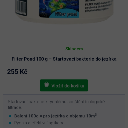
Průměrné
hodnocení
Skladem
produktu
je
Filter Pond 100 g – Startovací bakterie do jezírka
4,9
z
5
255 Kč
hvězdiček.
Startovací bakterie k rychlému spuštění biologické
filtrace.
3
Balení 100g = pro jezírka o objemu 10m
Rychlá a efektivní aplikace