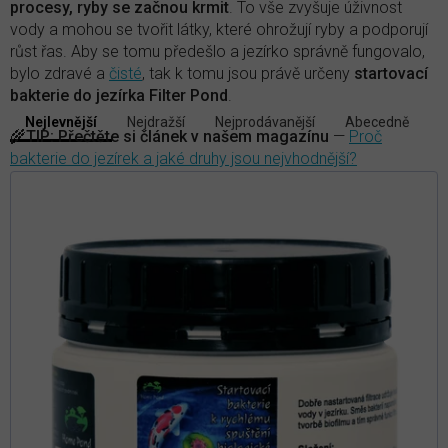
procesy, ryby se začnou krmit
. To vše zvyšuje úživnost
vody a mohou se tvořit látky, které ohrožují ryby a podporují
růst řas. Aby se tomu předešlo a jezírko správně fungovalo,
bylo zdravé a
čisté
, tak k tomu jsou právě určeny
startovací
bakterie do jezírka Filter Pond
.
V
Nejlevnější
Nejdražší
Nejprodávanější
Abecedně
Ř
ý
🌾
TIP:
Přečtěte si článek v našem magazínu
—
Proč
a
p
bakterie do jezírek a jaké druhy jsou nejvhodnější?
z
i
e
s
n
p
í
r
p
r
o
o
d
d
u
u
k
k
t
t
ů
ů