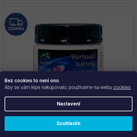
Z
ZDARMA
D
A
R
M
Bez cookies to není ono
.
A
Aby se vám lépe nakupovalo, používáme na webu
cookies
.
Nastavení
Souhlasím