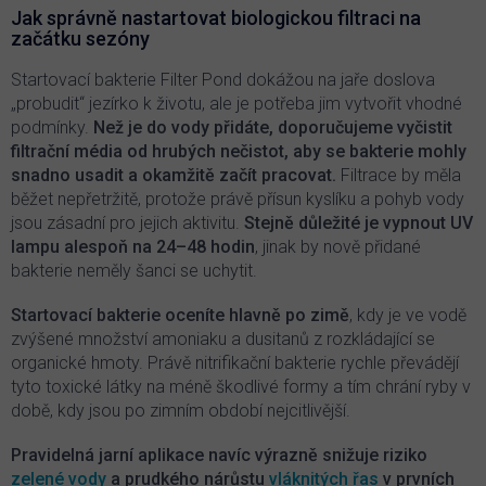
Jak správně nastartovat biologickou filtraci na
začátku sezóny
Startovací bakterie Filter Pond dokážou na jaře doslova
„probudit“ jezírko k životu, ale je potřeba jim vytvořit vhodné
podmínky.
Než je do vody přidáte, doporučujeme vyčistit
filtrační média od hrubých nečistot, aby se bakterie mohly
snadno usadit a okamžitě začít pracovat.
Filtrace by měla
běžet nepřetržitě, protože právě přísun kyslíku a pohyb vody
jsou zásadní pro jejich aktivitu.
Stejně důležité je vypnout UV
lampu alespoň na 24–48 hodin
, jinak by nově přidané
bakterie neměly šanci se uchytit.
Startovací bakterie oceníte hlavně po zimě
, kdy je ve vodě
zvýšené množství amoniaku a dusitanů z rozkládající se
organické hmoty. Právě nitrifikační bakterie rychle převádějí
tyto toxické látky na méně škodlivé formy a tím chrání ryby v
době, kdy jsou po zimním období nejcitlivější.
Pravidelná jarní aplikace navíc výrazně snižuje riziko
zelené vody
a prudkého nárůstu
vláknitých řas
v prvních