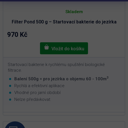
Průměrné
hodnocení
Skladem
produktu
je
Filter Pond 500 g – Startovací bakterie do jezírka
5,0
z
5
970 Kč
hvězdiček.
Startovací bakterie k rychlému spuštění biologické
filtrace.
3
Balení 500g = pro jezírka o objemu 60 - 100m
Rychlá a efektivní aplikace
Vhodné pro jarní období
Nelze předávkovat