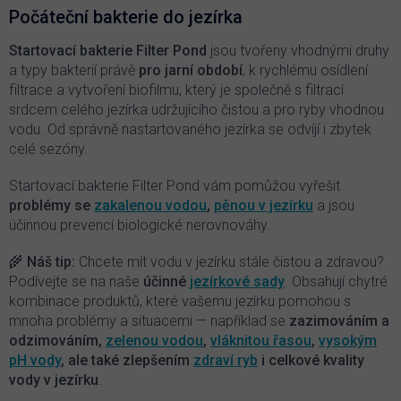
d
Počáteční bakterie do jezírka
a
c
Startovací bakterie
Filter Pond
jsou tvořeny vhodnými druhy
í
a typy bakterií právě
pro jarní období
, k rychlému osídlení
p
filtrace a vytvoření biofilmu, který je společně s filtrací
r
srdcem celého jezírka udržujícího čistou a pro ryby vhodnou
v
vodu. Od správně nastartovaného jezírka se odvíjí i zbytek
k
y
celé sezóny.
v
ý
Startovací bakterie Filter Pond vám pomůžou vyřešit
p
problémy se
zakalenou vodou
,
pěnou v jezírku
a jsou
i
účinnou prevencí biologické nerovnováhy.
s
u
🌾 Náš tip:
Chcete mít vodu v jezírku stále čistou a zdravou?
Podívejte se na naše
účinné
jezírkové sady
. Obsahují chytré
kombinace produktů, které vašemu jezírku pomohou s
mnoha problémy a situacemi — například se
zazimováním a
odzimováním,
zelenou vodou
,
vláknitou řasou
,
vysokým
pH vody
, ale také zlepšením
zdraví ryb
i celkové kvality
vody v jezírku
.