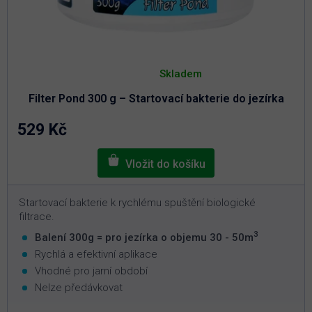
Průměrné
hodnocení
Skladem
produktu
je
Filter Pond 300 g – Startovací bakterie do jezírka
5,0
z
5
529 Kč
hvězdiček.
Startovací bakterie k rychlému spuštění biologické
filtrace.
3
Balení 300g = pro jezírka o objemu 30 - 50m
Rychlá a efektivní aplikace
Vhodné pro jarní období
Nelze předávkovat