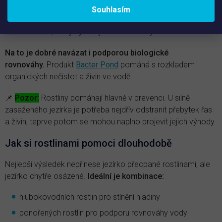
který pomáhá i proti zelené vodě. Pro dlouhodobější
Souhlasím
omezení podmínek pro řasy pak do péče zařaďte přípravek
Fosfoff Pond
, který vyvazuje fosfor z vody.
Na to je dobré navázat i podporou biologické
rovnováhy.
Produkt
Bacter Pond
pomáhá s rozkladem
organických nečistot a živin ve vodě.
📌
Pozor:
Rostliny pomáhají hlavně v prevenci. U silně
zasaženého jezírka je potřeba nejdřív odstranit přebytek řas
a živin, teprve potom se mohou naplno projevit jejich výhody.
Jak si rostlinami pomoci dlouhodobě
Nejlepší výsledek nepřinese jezírko přecpané rostlinami, ale
jezírko chytře osázené.
Ideální je kombinace:
hlubokovodních rostlin pro stínění hladiny
ponořených rostlin pro podporu rovnováhy vody