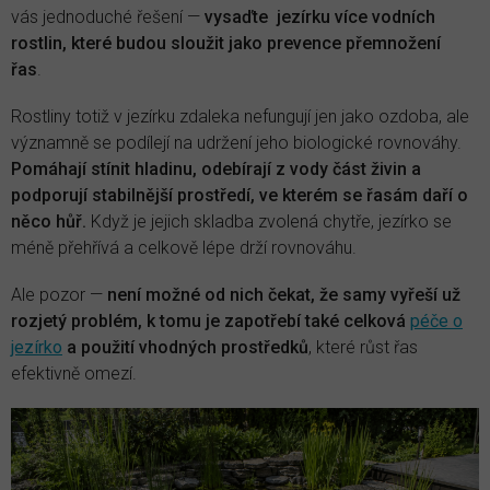
vás jednoduché řešení —
vysaďte jezírku více vodních
rostlin, které budou sloužit jako prevence přemnožení
řas
.
Rostliny totiž v jezírku zdaleka nefungují jen jako ozdoba, ale
významně se podílejí na udržení jeho biologické rovnováhy.
Pomáhají stínit hladinu, odebírají z vody část živin a
podporují stabilnější prostředí, ve kterém se řasám daří o
něco hůř.
Když je jejich skladba zvolená chytře, jezírko se
méně přehřívá a celkově lépe drží rovnováhu.
Ale pozor —
není možné od nich čekat, že samy vyřeší už
rozjetý problém, k tomu je zapotřebí také celková
péče o
jezírko
a použití vhodných prostředků
, které růst řas
efektivně omezí.