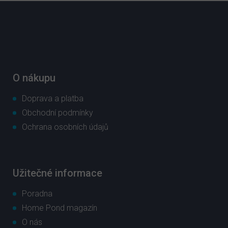
Z
á
p
a
t
í
O nákupu
Doprava a platba
Obchodní podmínky
Ochrana osobních údajů
Užitečné informace
Poradna
Home Pond magazín
O nás