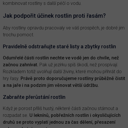
kombinovat rostliny s další péčí o vodu.
Jak podpořit účinek rostlin proti řasám?
Aby rostliny opravdu pracovaly ve váš prospěch, je dobré jim
trochu pomoct.
Pravidelně odstraňujte staré listy a zbytky rostlin
Odumřelé části rostlin nechte ve vodě jen do chvíle, než
začnou zahnívat.
Pak už jezírku spíš škodí, než prospívají.
Rozkladem totiž uvolňují další živiny, které mohou přihrát do
hry řasy.
Právě proto doporučujeme rostliny průběžně čistit
a na jaře i na podzim jim věnovat větší údržbu.
Zabraňte přerůstání rostlin
Když je porost příliš hustý, některé části začnou stárnout a
rozpadat se.
U leknínů, pobřežních rostlin i okysličujících
druhů se proto vyplatí jednou za čas dělení, přesazení