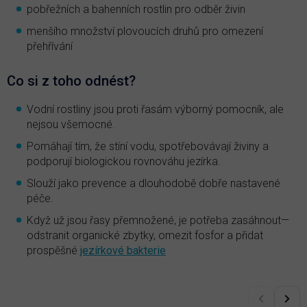
pobřežních a bahenních rostlin pro odběr živin
menšího množství plovoucích druhů pro omezení
přehřívání
Co si z toho odnést?
Vodní rostliny jsou proti řasám výborný pomocník, ale
nejsou všemocné.
Pomáhají tím, že stíní vodu, spotřebovávají živiny a
podporují biologickou rovnováhu jezírka.
Slouží jako prevence a dlouhodobě dobře nastavené
péče.
Když už jsou řasy přemnožené, je potřeba zasáhnout—
odstranit organické zbytky, omezit fosfor a přidat
prospěšné
jezírkové bakterie