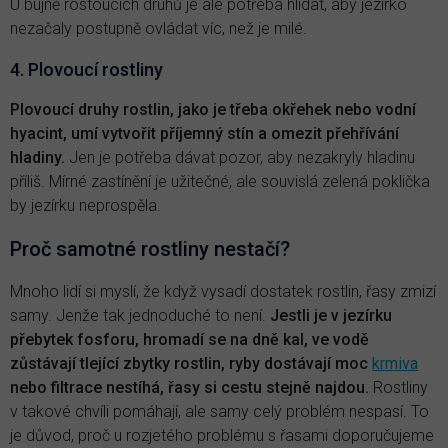
U bujně rostoucích druhů je ale potřeba hlídat, aby jezírko
nezačaly postupně ovládat víc, než je milé.
4. Plovoucí rostliny
Plovoucí druhy rostlin, jako je třeba okřehek nebo vodní
hyacint, umí vytvořit příjemný stín a omezit přehřívání
hladiny.
Jen je potřeba dávat pozor, aby nezakryly hladinu
příliš. Mírné zastínění je užitečné, ale souvislá zelená poklička
by jezírku neprospěla.
Proč samotné rostliny nestačí?
Mnoho lidí si myslí, že když vysadí dostatek rostlin, řasy zmizí
samy. Jenže tak jednoduché to není.
Jestli je v jezírku
přebytek fosforu, hromadí se na dně kal, ve vodě
zůstávají tlející zbytky rostlin, ryby dostávají moc
krmiva
nebo filtrace nestíhá, řasy si cestu stejně najdou.
Rostliny
v takové chvíli pomáhají, ale samy celý problém nespasí. To
je důvod, proč u rozjetého problému s řasami doporučujeme