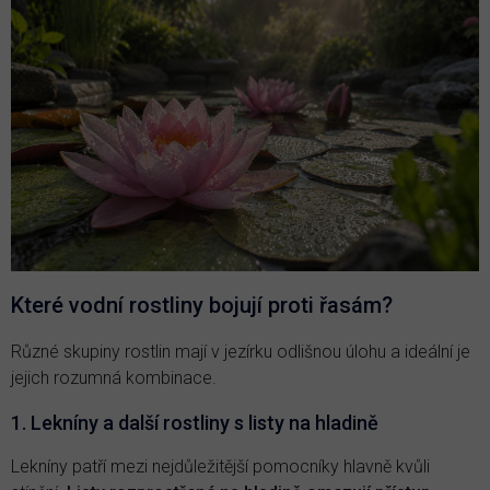
Které vodní rostliny bojují proti řasám?
Různé skupiny rostlin mají v jezírku odlišnou úlohu a ideální je
jejich rozumná kombinace.
1. Lekníny a další rostliny s listy na hladině
Lekníny patří mezi nejdůležitější pomocníky hlavně kvůli