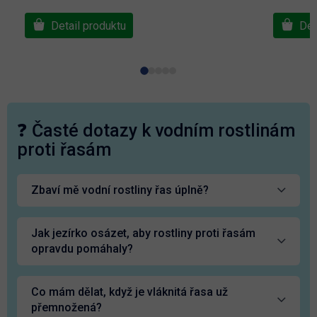
Detail produktu
Det
❓ Časté dotazy k vodním rostlinám
proti řasám
Zbaví mě vodní rostliny řas úplně?
Jak jezírko osázet, aby rostliny proti řasám
opravdu pomáhaly?
Co mám dělat, když je vláknitá řasa už
přemnožená?