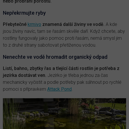
nebo probrání porostu.
Nepřekrmujte ryby
Přebytečné
krmivo
znamená další živiny ve vodě.
A kde
jsou živiny navíc, tam se řasám skvěle daří. Když chcete, aby
rostliny fungovaly jako pomoc proti řasám, nemá smysl jim
to z druhé strany sabotovat přetíženou vodou.
Nenechte ve vodě hromadit organický odpad
Listí, bahno, zbytky řas a tlející části rostlin je potřeba z
jezírka dostávat ven.
Jezírko je třeba jednou za čas
mechanicky vyčistit a podle potřeby pak sáhnout po rychlé
pomoci s přípravkem
Attack Pond
.