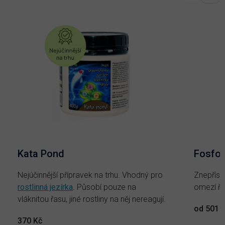
Kata Pond
Fosfof
Nejúčinnější přípravek na trhu. Vhodný pro
Znepřístu
rostlinná jezírka
. Působí pouze na
omezí řa
vláknitou řasu, jiné rostliny na něj nereagují.
od 501 
370 Kč