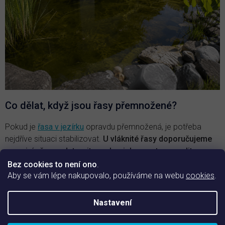
Co dělat, když jsou řasy přemnožené?
Pokud je
řasa v jezírku
opravdu přemnožená, je potřeba
nejdříve situaci stabilizovat.
U vláknité řasy doporučujeme
co nejvíc řasy odstranit mechanicky a potom zvolit
vhodný navazující postup podle typu jezírka.
V rostlinných
Bez cookies to není ono
.
jezírkách doporučujeme přípravek
Kata Pond
, který působí na
Aby se vám lépe nakupovalo, používáme na webu
cookies
.
vláknitou řasu a je vhodný právě tam, kde nechcete ohrozit
ostatní rostliny.
Nastavení
U
jezírek bez leknínů
lze podle situace použít
Super Pond
,