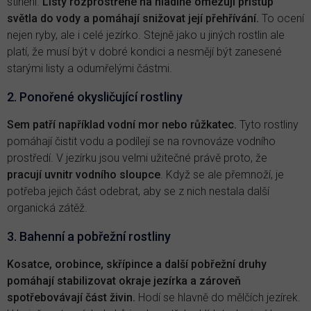
stínění.
Listy rozprostřené na hladině omezují přístup
světla do vody a pomáhají snižovat její přehřívání.
To ocení
nejen ryby, ale i celé jezírko. Stejně jako u jiných rostlin ale
platí, že musí být v dobré kondici a nesmějí být zanesené
starými listy a odumřelými částmi.
2. Ponořené okysličující rostliny
Sem patří například vodní mor nebo růžkatec.
Tyto rostliny
pomáhají čistit vodu a podílejí se na rovnováze vodního
prostředí. V jezírku jsou velmi užitečné právě proto, že
pracují uvnitr vodního sloupce
. Když se ale přemnoží, je
potřeba jejich část odebrat, aby se z nich nestala další
organická zátěž.
3. Bahenní a pobřežní rostliny
Kosatce, orobince, skřípince a další pobřežní druhy
pomáhají stabilizovat okraje jezírka a zároveň
spotřebovávají část živin.
Hodí se hlavně do mělčích jezírek.