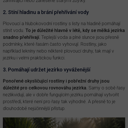
zahnívající nebo zanesené starými zbytky.
2. Stíní hladinu a brání přehřívání vody
Plovoucí a hlubokovodní rostliny s listy na hladině pomáhají
stínit vodu.
To je důležité hlavně v létě, kdy se mělká jezírka
snadno přehřívají.
Teplejší voda a plné slunce jsou přesně
podmínky, které řasám často vyhovují. Rostliny, jako
například lekníny nebo některé plovoucí druhy, tak mají v
jezírku i velmi praktickou funkci.
3. Pomáhají udržet jezírko vyváženější
Ponořené okysličující rostliny i pobřežní druhy jsou
důležité pro celkovou rovnováhu jezírka.
Samy o sobě řasy
nezlikvidují, ale v dobře fungujícím jezírku pomáhají vytvořit
prostředí, které není pro řasy tak výhodné. A přesně to je
dlouhodobě nejúčinnější přístup.