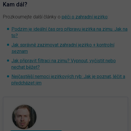
Kam dál?
Prozkoumejte další články o
péči o zahradní jezírko
:
Podzim je ideální čas pro přípravu jezírka na zimu. Jak na
to?
Jak správně zazimovat zahradní jezírko + kontrolní
seznam
Jak připravit filtraci na zimu? Vypnout, vyčistit nebo
nechat běžet?
Nejčastější nemoci jezírkových ryb: Jak je poznat, léčit a
předcházet jim