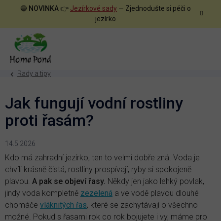
Přejít
🔵
NOVINKA
👉
Jezírkové sady
— Zjednodušte si péči o
na
jezírko
obsah
Rady a tipy
Jak fungují vodní rostliny
proti řasám?
14.5.2026
Kdo má zahradní jezírko, ten to velmi dobře zná. Voda je
chvíli krásně čistá, rostliny prospívají, ryby si spokojeně
plavou.
A pak se objeví řasy.
Někdy jen jako lehký povlak,
jindy voda kompletně
zezelená
a ve vodě plavou dlouhé
chomáče
vláknitých řas
, které se zachytávají o všechno
možné. Pokud s řasami rok co rok bojujete i vy, máme pro