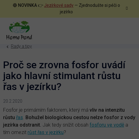
Přejít
🔵
NOVINKA
👉
Jezírkové sady
— Zjednodušte si péči o
na
jezírko
obsah
Rady a tipy
Proč se zrovna fosfor uvádí
jako hlavní stimulant růstu
řas v jezírku?
20.2.2020
Fosfor je primárním faktorem, který má
vliv na intenzitu
růstu
řas
.
Bohužel biologickou cestou nelze fosfor z vody
jezírka odstranit.
Jak tedy snížit obsah
fosforu ve vodě
a
tím omezit
růst řas v jezírku
?