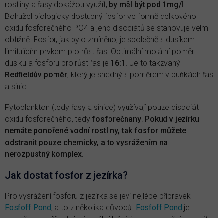
rostliny a řasy dokážou využít,
by měl být pod 1mg/l
.
Bohužel biologicky dostupný fosfor ve formě celkového
oxidu fosforečného PO4 a jeho disociátů se stanovuje velmi
obtížně. Fosfor, jak bylo zmíněno, je společně s dusíkem
limitujícím prvkem pro růst řas. Optimální molární poměr
dusíku a fosforu pro růst řas je
16:1
. Je to takzvaný
Redfieldův poměr
, který je shodný s poměrem v buňkách řas
a sinic.
Fytoplankton (tedy řasy a sinice) využívají pouze disociát
oxidu fosforečného, tedy
fosforečnany
.
Pokud v jezírku
nemáte ponořené vodní rostliny, tak fosfor můžete
odstranit pouze chemicky, a to vysrážením na
nerozpustný komplex.
Jak dostat fosfor z jezírka?
Pro vysrážení fosforu z jezírka se jeví nejlépe přípravek
Fosfoff Pond
, a to z několika důvodů.
Fosfoff Pond
je