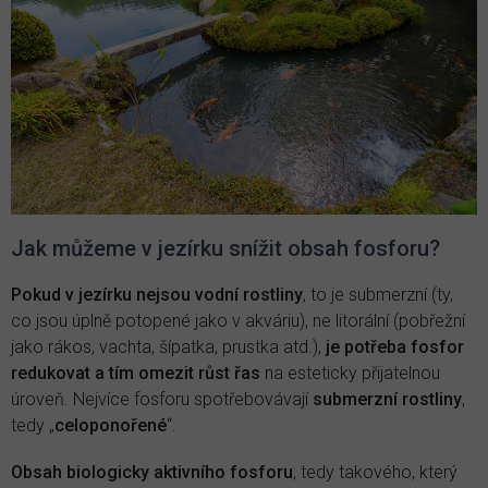
Jak můžeme v jezírku snížit obsah fosforu?
Pokud v jezírku nejsou vodní rostliny
, to je submerzní (ty,
co jsou úplně potopené jako v akváriu), ne litorální (pobřežní
jako rákos, vachta, šípatka, prustka atd.),
je potřeba fosfor
redukovat a tím omezit růst řas
na esteticky přijatelnou
úroveň. Nejvíce fosforu spotřebovávají
submerzní rostliny
,
tedy „
celoponořené
“.
Obsah biologicky aktivního fosforu
, tedy takového, který