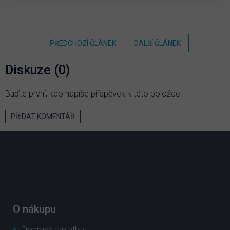
PŘEDCHOZÍ ČLÁNEK
DALŠÍ ČLÁNEK
Diskuze (0)
Buďte první, kdo napíše příspěvek k této položce.
PŘIDAT KOMENTÁŘ
Z
á
p
a
t
í
O nákupu
Doprava a platba