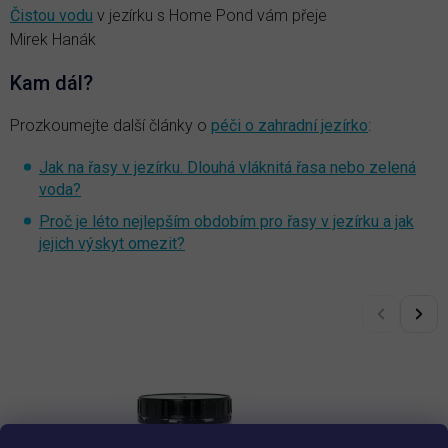
Čistou vodu
v jezírku s Home Pond vám přeje
Mirek Hanák
Kam dál?
Prozkoumejte další články o
péči o zahradní jezírko
:
Jak na řasy v jezírku. Dlouhá vláknitá řasa nebo zelená
voda?
Proč je léto nejlepším obdobím pro řasy v jezírku a jak
jejich výskyt omezit?