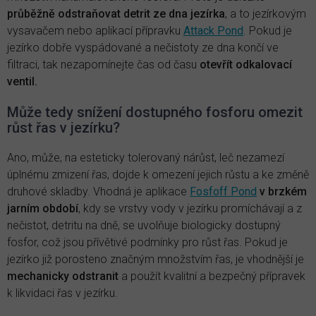
průběžně odstraňovat detrit ze dna jezírka
, a to jezírkovým
vysavačem nebo aplikací přípravku
Attack Pond
. Pokud je
jezírko dobře vyspádované a nečistoty ze dna končí ve
filtraci, tak nezapomínejte čas od času
otevřít odkalovací
ventil.
Může tedy snížení dostupného fosforu omezit
růst řas v jezírku?
Ano, může, na esteticky tolerovaný nárůst, leč nezamezí
úplnému zmizení řas, dojde k omezení jejich růstu a ke změně
druhové skladby. Vhodná je aplikace
Fosfoff Pond
v brzkém
jarním období
, kdy se vrstvy vody v jezírku promíchávají a z
nečistot, detritu na dně, se uvolňuje biologicky dostupný
fosfor, což jsou přívětivé podmínky pro růst řas. Pokud je
jezírko již porosteno značným množstvím řas, je vhodnější je
mechanicky odstranit
a použít kvalitní a bezpečný přípravek
k likvidaci řas v jezírku.