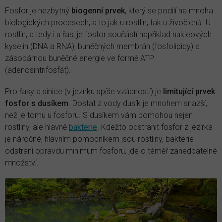
Fosfor je nezbytný
biogenní prvek
, který se podílí na mnoha
biologických procesech, a to jak u rostlin, tak u živočichů. U
rostlin, a tedy i u řas, je fosfor součástí například nukleových
kyselin (DNA a RNA), buněčných membrán (fosfolipidy) a
zásobárnou buněčné energie ve formě ATP
(adenosintrifosfát).
Pro řasy a sinice (v jezírku spíše vzácností) je
limitující
prvek
fosfor s dusíkem
. Dostat z vody dusík je mnohem snazší,
než je tomu u fosforu. S dusíkem vám pomohou nejen
rostliny, ale hlavně
bakterie
. Kdežto odstranit fosfor z jezírka
je náročné, hlavním pomocníkem jsou rostliny, bakterie
odstraní opravdu minimum fosforu, jde o téměř zanedbatelné
množství.