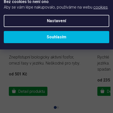
Bez cookies to není ono
.
Aby se vám lépe nakupovalo, používáme na webu
cookies
.
Nastavení
Souhlasím
Fosfoff Pond
Attack
Znepřístupní biologicky aktivní fosfor,
Rychlé o
omezí řasy v jezírku. Neškodné pro ryby.
jezírka. 
spadané 
od 501 Kč
od 235 
Detail produktu
Det