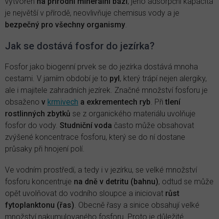
vytvořen
na přírodní minerální bázi
, jeho adsorpční kapacita
je největší v přírodě, neovlivňuje chemisus vody a je
bezpečný pro všechny organismy
.
Jak se dostává fosfor do jezírka?
Fosfor jako biogenní prvek se do jezírka dostává mnoha
cestami. V jarním období je to
pyl
, který trápí nejen alergiky,
ale i majitele zahradních jezírek. Značné množství fosforu je
obsaženo
v
krmivech
a exkrementech
ryb
. Při
tlení
rostlinných zbytků
se z organického materiálu uvolňuje
fosfor do vody.
Studniční voda
často může obsahovat
zvýšené koncentrace fosforu, který se do ní dostane
průsaky při hnojení polí.
Ve vodním prostředí, a tedy i v jezírku, se velké množství
fosforu koncentruje
na dně v detritu (bahnu)
, odtud se může
opět uvolňovat do vodního sloupce a iniciovat
růst
fytoplanktonu
(řas)
. Obecně řasy a sinice obsahují velké
množství nakumulovaného fosforu. Proto je důležité