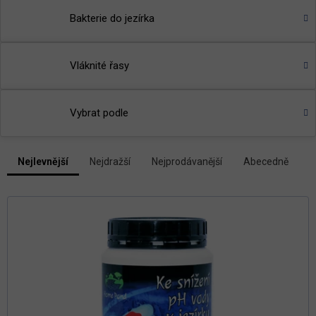
Bakterie do jezírka
Vláknité řasy
Vybrat podle
V
Nejlevnější
Nejdražší
Nejprodávanější
Abecedně
Ř
ý
a
p
z
i
e
s
n
p
í
r
p
r
o
o
d
d
u
u
k