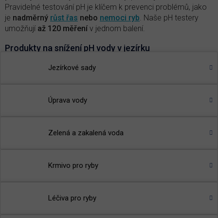
Pravidelné testování pH je klíčem k prevenci problémů, jako
je
nadměrný
růst řas
nebo
nemoci ryb
.
Naše pH testery
umožňují
až 120 měření
v jednom balení.
Produkty na snížení pH vody v jezírku
Vždy je nejlepší přistupovat
k úpravě pH v jezírku
Jezírkové sady
přirozeným způsobem
, například pomocí
rostlin, které
přirozeně regulují pH
nebo
větráním vody
, což může také
pomoci stabilizovat pH.
Úprava vody
pH minus Pond
- s
nižuje pH vody v jezírku na optimální
hodnotu
Zelená a zakalená voda
🌾
TIP:
Přečtěte si článek v našem magazínu
-
Je pH vody v
jezírku důležitý parametr?
Krmivo pro ryby
Léčiva pro ryby