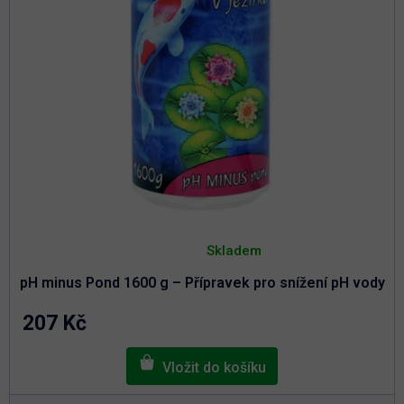
k
t
t
ů
ů
Průměrné
hodnocení
Skladem
produktu
je
pH minus Pond 1600 g – Přípravek pro snížení pH vody
5,0
z
5
207 Kč
hvězdiček.