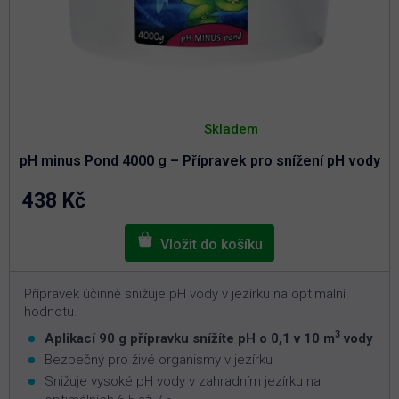
Průměrné
hodnocení
Skladem
produktu
je
pH minus Pond 4000 g – Přípravek pro snížení pH vody
5,0
z
5
438 Kč
hvězdiček.
Přípravek účinně snižuje pH vody v jezírku na optimální
hodnotu.
3
Aplikací 90 g přípravku snížíte pH o 0,1 v 10 m
vody
Bezpečný pro živé organismy v jezírku
Snižuje vysoké pH vody v zahradním jezírku na