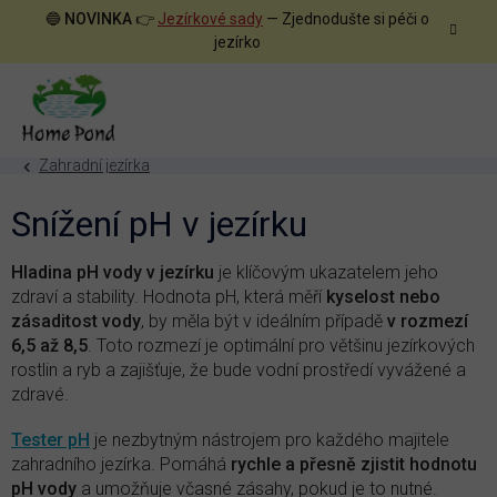
Přejít
🔵
NOVINKA
👉
Jezírkové sady
— Zjednodušte si péči o
na
jezírko
obsah
Zahradní jezírka
Snížení pH v jezírku
Hladina pH vody v jezírku
je klíčovým ukazatelem jeho
zdraví a stability. Hodnota pH, která měří
kyselost nebo
zásaditost vody
, by měla být v ideálním případě
v rozmezí
6,5 až 8,5
. Toto rozmezí je optimální pro většinu jezírkových
rostlin a ryb a zajišťuje, že bude vodní prostředí vyvážené a
zdravé.
Tester pH
je nezbytným nástrojem pro každého majitele
zahradního jezírka. Pomáhá
rychle a přesně zjistit hodnotu
pH vody
a umožňuje včasné zásahy, pokud je to nutné.