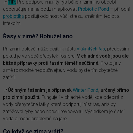
📌
TIP:
Pro podporu imunity ryb během zimního období
doporučujeme na podzim aplikovat
Probiotic Pond
– přírodní
probiotika
posilují odolnost vůči stresu, změnám teplot a
infekcím.
Řasy v zimě? Bohužel ano
Při zimní oblevě může dojít i k růstu
vláknitých řas
, především
pokud je ve vodě přebytek fosforu.
V chladné vodě jsou ale
běžné přípravky proti řasám téměř neúčinné.
Proto je v
zimě rozhodně nepoužívejte, v vodu byste tím zbytečně
zatížili.
📌
Účinným řešením je přípravek
Winter Pond
, určený přímo
pro zimní použití.
Funguje i v chladné vodě, kde odebírá z
vody přebytečné látky, které podporují růst řas, aniž by
zatěžoval ryby nebo narušil rovnováhu. Výsledkem je čistší
voda a méně problémů na jaře.
Co když se zima vrátí?