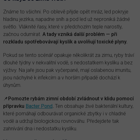
Známe to všichni. Po oblevě přijde opět mráz, led pokryje
hladinu jezírka, napadne sníh a pod led už neproniká žádné
světlo. Vláknité řasy, které v předchozím teple narostly,
začnou odumírat.
A tady vzniká další problém — při
rozkladu spotřebovávají kyslík a uvolňují toxické plyny.
Pokud se tento scénář opakuje několikrát za zimu, ryby tráví
dlouhé týdny v nekvalitní vodě, s nedostatkem kyslíku a bez
výživy. Na jaře jsou pak vyčerpané, mají oslabenou imunitu,
jsou náchylné k infekcím a v horším případě dochází k
úhynům.
📌
Pomozte rybám zimní období zvládnout v klidu pomocí
přípravku
Bacter Pond
.
Ten obsahuje živé bakteriální kultury,
které pomáhají odbourávat organické zbytky i v chladné
vodě a udržují biologickou rovnováhu. Předejdete tak
zahnívání dna i nedostatku kyslíku.