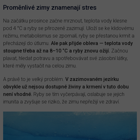
Proměnlivé zimy znamenají stres
Na začátku prosince začne mrznout, teplota vody klesne
pod 4 °C a ryby se přirozeně zazimují. Uloží se ke klidovému
režimu, metabolismus se zpomalí, ryby se přestanou krmit a
přecházejí do útlumu.
Ale pak přijde obleva — teplota vody
stoupne třeba až na 8–10 °C a ryby znovu ožijí.
Začnou
plavat, hledat potravu a spotřebovávat své zásobní látky,
které měly vystačit na celou zimu.
A právě to je velký problém.
V zazimovaném jezírku
obvykle už nejsou dostupné živiny a krmení v tuto dobu
není vhodné.
Ryby se tím vyčerpávají, oslabuje se jejich
imunita a zvyšuje se riziko, že zimu nepřežijí ve zdraví.