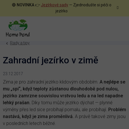
Přejít
🔵
NOVINKA
👉
Jezírkové sady
— Zjednodušte si péči o
na
jezírko
obsah
Rady a tipy
Zahradní jezírko v zimě
23.12.2017
Zima je pro zahradní jezírko klidovým obdobím.
A nejlépe se
mu „spí“, když teploty zůstanou dlouhodobě pod nulou,
jezírko zamrzne souvislou vrstvou ledu a na led napadne
lehký prašan.
Díky tomu může jezírko dýchat — plynné
výměny přes led sice probíhají pomalu, ale probíhají.
Problém
nastává, když je zima proměnlivá.
A právě takové zimy jsou
v posledních letech běžné.