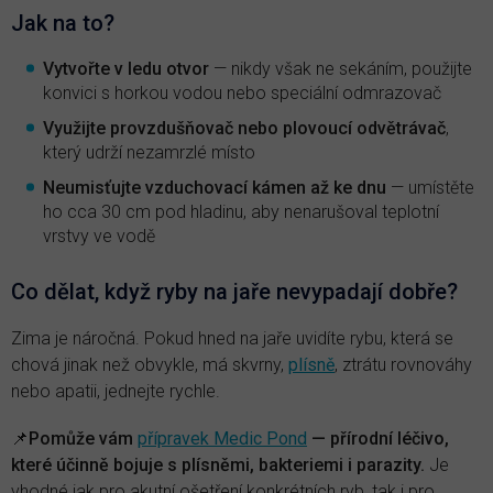
Jak na to?
Vytvořte v ledu otvor
— nikdy však ne sekáním, použijte
konvici s horkou vodou nebo speciální odmrazovač
Využijte provzdušňovač nebo plovoucí odvětrávač
,
který udrží nezamrzlé místo
Neumisťujte vzduchovací kámen až ke dnu
— umístěte
ho cca 30 cm pod hladinu, aby nenarušoval teplotní
vrstvy ve vodě
Co dělat, když ryby na jaře nevypadají dobře?
Zima je náročná. Pokud hned na jaře uvidíte rybu, která se
chová jinak než obvykle, má skvrny,
plísně
, ztrátu rovnováhy
nebo apatii, jednejte rychle.
📌
Pomůže vám
přípravek Medic Pond
— přírodní léčivo,
které účinně bojuje s plísněmi, bakteriemi i parazity.
Je
vhodné jak pro akutní ošetření konkrétních ryb, tak i pro