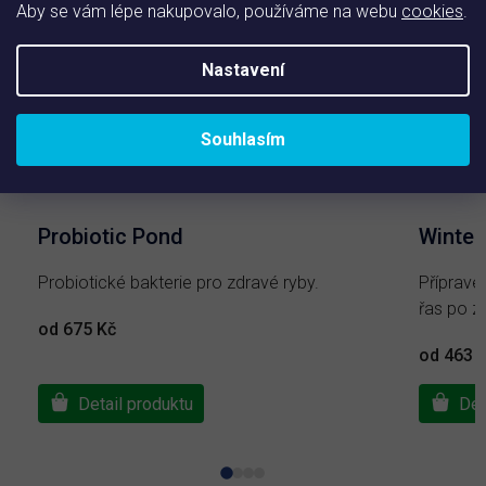
Aby se vám lépe nakupovalo, používáme na webu
cookies
.
Nastavení
Souhlasím
Probiotic Pond
Winter
Probiotické bakterie pro zdravé ryby.
Příprave
řas po z
od 675 Kč
od 463 
Detail produktu
Det