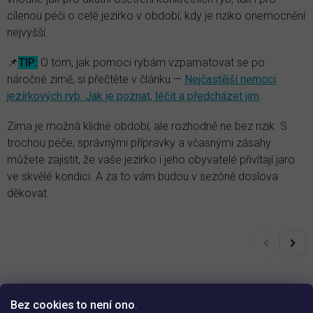
cílenou péči o celé jezírko v období, kdy je riziko onemocnění
nejvyšší.
📌
TIP:
O tom, jak pomoci rybám vzpamatovat se po
náročné zimě, si přečtěte v článku —
Nejčastější nemoci
jezírkových ryb: Jak je poznat, léčit a předcházet jim
.
Zima je možná klidné období, ale rozhodně ne bez rizik. S
trochou péče, správnými přípravky a včasnými zásahy
můžete zajistit, že vaše jezírko i jeho obyvatelé přivítají jaro
ve skvělé kondici. A za to vám budou v sezóně doslova
děkovat.
Bez cookies to není ono
.