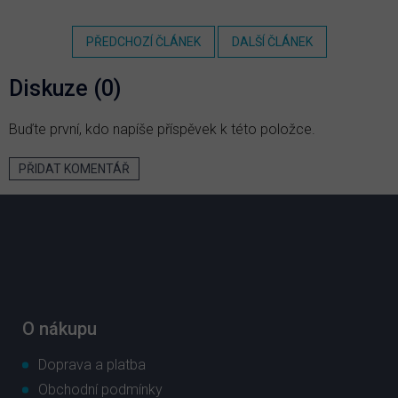
PŘEDCHOZÍ ČLÁNEK
DALŠÍ ČLÁNEK
Diskuze (0)
Buďte první, kdo napíše příspěvek k této položce.
PŘIDAT KOMENTÁŘ
Z
á
p
a
t
í
O nákupu
Doprava a platba
Obchodní podmínky