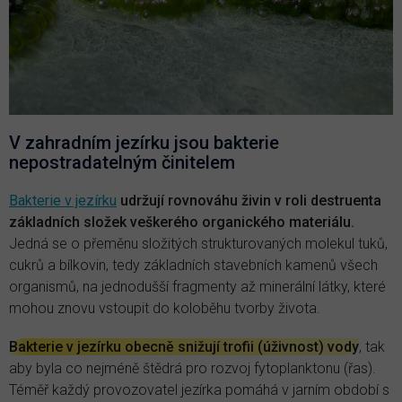
V zahradním jezírku jsou bakterie
nepostradatelným činitelem
Bakterie v jezírku
udržují rovnováhu živin v roli destruenta
základních složek veškerého organického materiálu.
Jedná se o přeměnu složitých strukturovaných molekul tuků,
cukrů a bílkovin, tedy základních stavebních kamenů všech
organismů, na jednodušší fragmenty až minerální látky, které
mohou znovu vstoupit do koloběhu tvorby života.
Bakterie v jezírku obecně snižují trofii (úživnost) vody
, tak
aby byla co nejméně štědrá pro rozvoj fytoplanktonu (řas).
Téměř každý provozovatel jezírka pomáhá v jarním období s