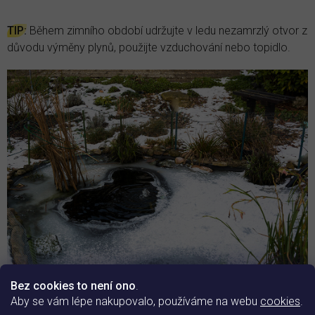
TIP:
Během zimního období udržujte v ledu nezamrzlý otvor z
důvodu výměny plynů, použijte vzduchování nebo topidlo.
Bez cookies to není ono
.
Kam dál?
Aby se vám lépe nakupovalo, používáme na webu
cookies
.