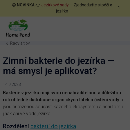
Přejít
🔵
NOVINKA
👉
Jezírkové sady
— Zjednodušte si péči o
na
jezírko
obsah
Rady a tipy
Zimní bakterie do jezírka —
má smysl je aplikovat?
14.9.2023
Bakterie v jezírku mají svou nenahraditelnou a důležitou
roli ohledně distribuce organických látek a čištění vody
a
jsou přirozenou součástí každého ekosystému a není tomu
jinak ani ve vodě jezírka.
Rozdělení
bakterií do jezírka