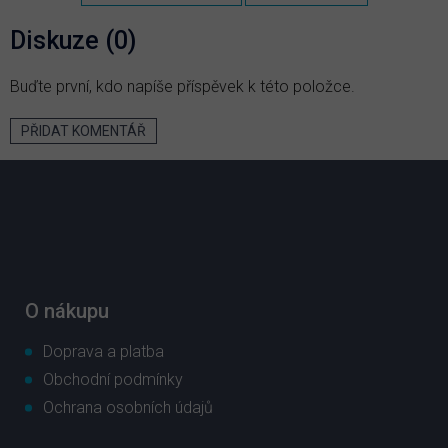
Diskuze (0)
Buďte první, kdo napíše příspěvek k této položce.
PŘIDAT KOMENTÁŘ
Z
á
p
a
t
í
O nákupu
Doprava a platba
Obchodní podmínky
Ochrana osobních údajů