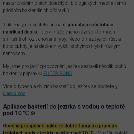
nastartováním oněch důležitých biologických mechanismů
přidáním bakteriálních přípravků.
Tihle malý neuvěřitelní pracanti
pomáhají s distribucí
například dusíku
, který může v jeho různých formách
smrtelně ohrozit chované ryby. Nebo omezit jejich růst a
kondici, kdy je následkem vyšší náchylnost ryb k různým
nemocem.
My jsme pro jarní zprovoznění jezírek sestavili několik druhů
bakterií v přípravku
FILTER POND
.
Více o typech a druzích bakterií do jezírek se dočtete
v
článku zde
.
Aplikace bakterií do jezírka s vodou o teplotě
pod 10 °C ❄️
Obecně prospěšné bakterie dobře fungují a pracují v
teplotách vody v jezírku vyšších než 10 °C
. Při nižší teplotě