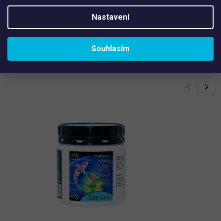
Prozkoumejte další články o zimování zahradního jezírka:
Nastavení
Podzim je ideální čas pro přípravu jezírka na zimu. Jak na
to?
Souhlasím
Jezírko v zimě