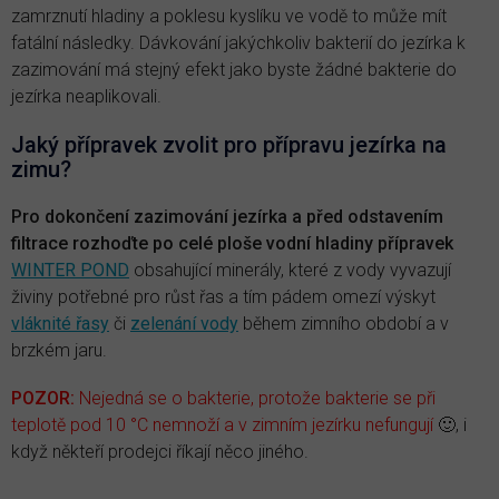
zamrznutí hladiny a poklesu kyslíku ve vodě to může mít
fatální následky. Dávkování jakýchkoliv bakterií do jezírka k
zazimování má stejný efekt jako byste žádné bakterie do
jezírka neaplikovali.
Jaký přípravek zvolit pro přípravu jezírka na
zimu?
Pro dokončení zazimování jezírka a před odstavením
filtrace rozhoďte po celé ploše vodní hladiny přípravek
WINTER POND
obsahující minerály, které z vody vyvazují
živiny potřebné pro růst řas a tím pádem omezí výskyt
vláknité řasy
či
zelenání vody
během zimního období a v
brzkém jaru.
POZOR:
Nejedná se o bakterie, protože bakterie se při
teplotě pod 10 °C nemnoží a v zimním jezírku nefungují
🙂, i
když někteří prodejci říkají něco jiného.