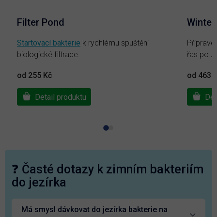
Filter Pond
Winter
Startovací bakterie
k rychlému spuštění
Příprave
biologické filtrace.
řas po z
od 255 Kč
od 463 
Detail produktu
Det
❓ Časté dotazy k zimním bakteriím
do jezírka
Má smysl dávkovat do jezírka bakterie na