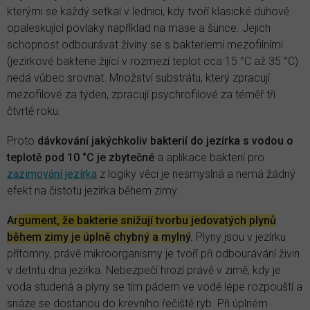
kterými se každý setkal v lednici, kdy tvoří klasické duhově
opaleskující povlaky například na mase a šunce. Jejich
schopnost odbourávat živiny se s bakteriemi mezofilními
(jezírkové bakterie žijící v rozmezí teplot cca 15 °C až 35 °C)
nedá vůbec srovnat. Množství substrátu, který zpracují
mezofilové za týden, zpracují psychrofilové za téměř tři
čtvrtě roku.
Proto
dávkování jakýchkoliv bakterií do jezírka s vodou o
teplotě pod 10 °C je zbytečné
a aplikace bakterií pro
zazimování jezírka
z logiky věci je nesmyslná a nemá žádný
efekt na čistotu jezírka během zimy.
Argument, že bakterie snižují tvorbu jedovatých plynů
během zimy je úplně chybný a mylný
.
Plyny jsou v jezírku
přítomny, právě mikroorganismy je tvoří při odbourávání živin
v detritu dna jezírka. Nebezpečí hrozí právě v zimě, kdy je
voda studená a plyny se tím pádem ve vodě lépe rozpouští a
snáze se dostanou do krevního řečiště ryb. Při úplném